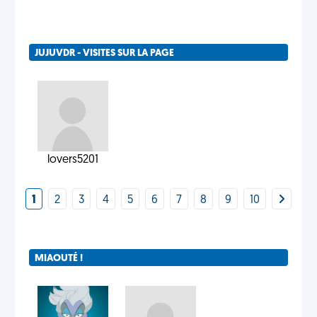
JUJUVDR - VISITES SUR LA PAGE
lovers5201
1
2
3
4
5
6
7
8
9
10
MIAOUTÉ !