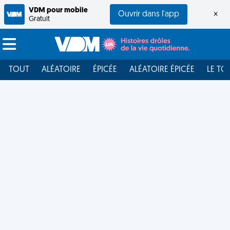
VDM pour mobile
Ouvrir dans l'app
×
Gratuit
TOUT
ALÉATOIRE
ÉPICÉE
ALÉATOIRE ÉPICÉE
LE TO