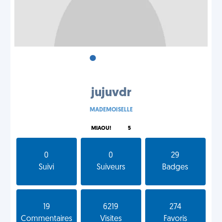
•
•
•
jujuvdr
MADEMOISELLE
MIAOU!
5
0
0
29
Suivi
Suiveurs
Badges
19
6219
274
Commentaires
Visites
Favoris