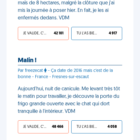
maïs de 8 hectares, malgré la clôture que j'ai
mis la journée à poser hier. En fait, je les ai
enfermés dedans. VDM
JE VALIDE, C'EST UNE VDM
42 101
TU L'AS BIEN MÉRITÉ
4 917
Malin !
Par freezecat
- Ça date de 2016 mais c'est de la
bonne - France - Fresnes-sur-escaut
Aujourd'hui, nuit de canicule. Me levant très tôt
le matin pour travailler, je découvre la porte du
frigo grande ouverte avec le chat qui dort
tranquille à l'intérieur. VDM
JE VALIDE, C'EST UNE VDM
48 466
TU L'AS BIEN MÉRITÉ
4 058