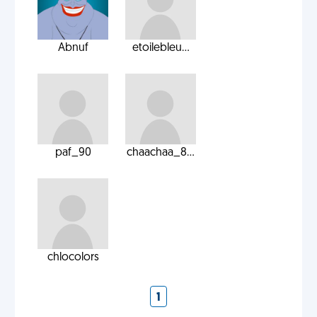
Abnuf
etoilebleu...
paf_90
chaachaa_8...
chlocolors
1