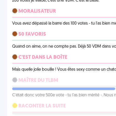
200 votes je valide, c'est une VDM. C'est la base.
MORALISATEUR
Vous avez dépassé la barre des 100 votes - tu l'as bien mér
50 FAVORIS
Quand on aime, on ne compte pas. Déjà 50 VDM dans vos 
C'EST DANS LA BOÎTE
Mais quelle jolie bouille ! Vous êtes sexy comme un chat
MAÎTRE DU TLBM
C'était donc votre 500e vote - tu l'as bien mérité -. Nous
RACONTER LA SUITE