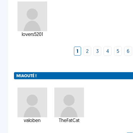
lovers5201
1
2
3
4
5
6
MIAOUTÉ !
valoben
TheFatCat