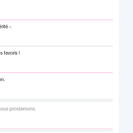
ité -.
favoris !
on.
 nous prosternons.