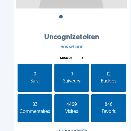
•
•
•
Uncognizetoken
NON SPÉCIFIÉ
MIAOU!
3
0
0
12
Suivi
Suiveurs
Badges
83
4469
846
Commentaires
Visites
Favoris