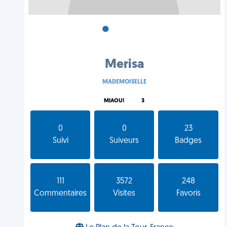
•
•
•
Merisa
MADEMOISELLE
MIAOU!
3
0
0
23
Suivi
Suiveurs
Badges
111
3572
248
Commentaires
Visites
Favoris