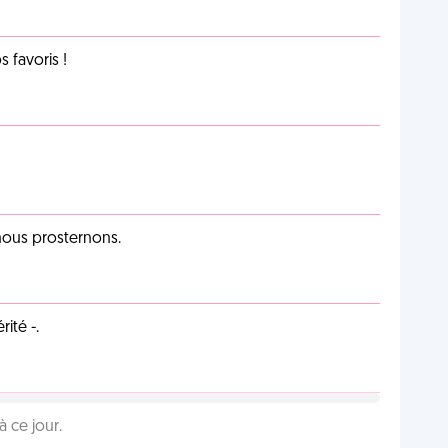
favoris !
 nous prosternons.
ité -.
 ce jour.