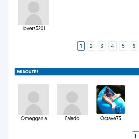
lovers5201
1
2
3
4
5
6
MIAOUTÉ !
Omeggania
Falado
Octave75
1