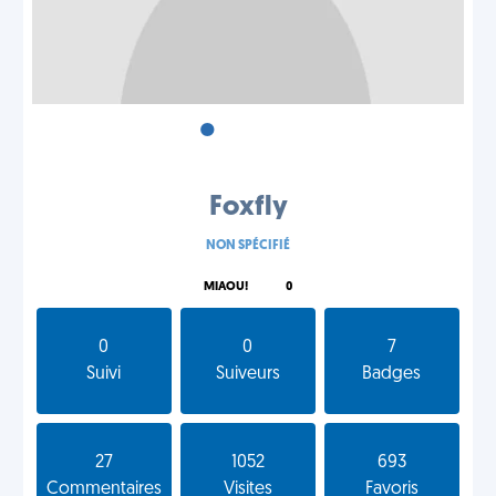
•
•
•
Foxfly
NON SPÉCIFIÉ
MIAOU!
0
0
0
7
Suivi
Suiveurs
Badges
27
1052
693
Commentaires
Visites
Favoris