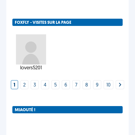
FOXFLY - VISITES SUR LA PAGE
lovers5201
1
2
3
4
5
6
7
8
9
10
MIAOUTÉ !