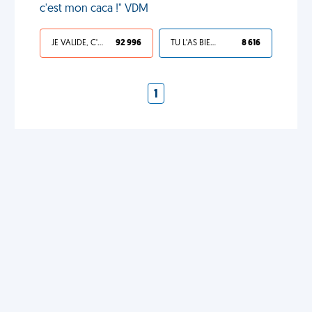
c'est mon caca !" VDM
JE VALIDE, C'EST UNE VDM
92 996
TU L'AS BIEN MÉRITÉ
8 616
1