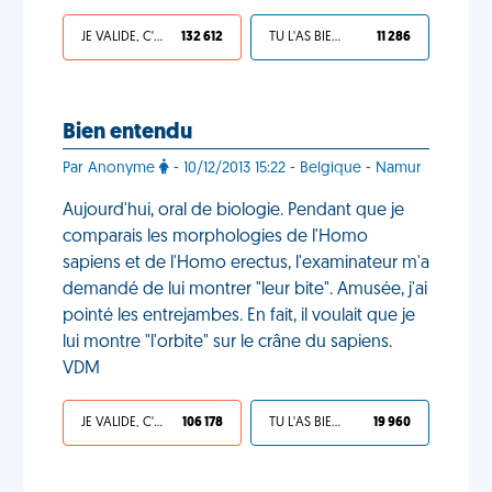
JE VALIDE, C'EST UNE VDM
132 612
TU L'AS BIEN MÉRITÉ
11 286
Bien entendu
Par Anonyme
- 10/12/2013 15:22 - Belgique - Namur
Aujourd'hui, oral de biologie. Pendant que je
comparais les morphologies de l'Homo
sapiens et de l'Homo erectus, l'examinateur m'a
demandé de lui montrer "leur bite". Amusée, j'ai
pointé les entrejambes. En fait, il voulait que je
lui montre "l'orbite" sur le crâne du sapiens.
VDM
JE VALIDE, C'EST UNE VDM
106 178
TU L'AS BIEN MÉRITÉ
19 960