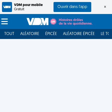
VDM pour mobile
Ouvrir dans l'app
×
Gratuit
TOUT
ALÉATOIRE
ÉPICÉE
ALÉATOIRE ÉPICÉE
LE TO