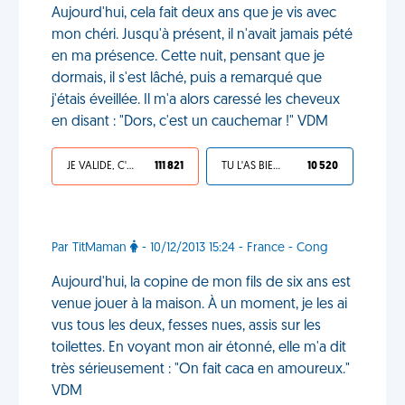
Aujourd'hui, cela fait deux ans que je vis avec
mon chéri. Jusqu'à présent, il n'avait jamais pété
en ma présence. Cette nuit, pensant que je
dormais, il s'est lâché, puis a remarqué que
j'étais éveillée. Il m'a alors caressé les cheveux
en disant : "Dors, c'est un cauchemar !" VDM
JE VALIDE, C'EST UNE VDM
111 821
TU L'AS BIEN MÉRITÉ
10 520
Par TitMaman
- 10/12/2013 15:24 - France - Cong
Aujourd'hui, la copine de mon fils de six ans est
venue jouer à la maison. À un moment, je les ai
vus tous les deux, fesses nues, assis sur les
toilettes. En voyant mon air étonné, elle m'a dit
très sérieusement : "On fait caca en amoureux."
VDM