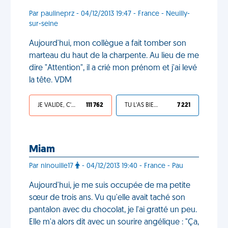
Par paulineprz - 04/12/2013 19:47 - France - Neuilly-
sur-seine
Aujourd'hui, mon collègue a fait tomber son
marteau du haut de la charpente. Au lieu de me
dire "Attention", il a crié mon prénom et j'ai levé
la tête. VDM
JE VALIDE, C'EST UNE VDM
111 762
TU L'AS BIEN MÉRITÉ
7 221
Miam
Par ninouille17
- 04/12/2013 19:40 - France - Pau
Aujourd'hui, je me suis occupée de ma petite
sœur de trois ans. Vu qu'elle avait taché son
pantalon avec du chocolat, je l'ai gratté un peu.
Elle m'a alors dit avec un sourire angélique : "Ça,