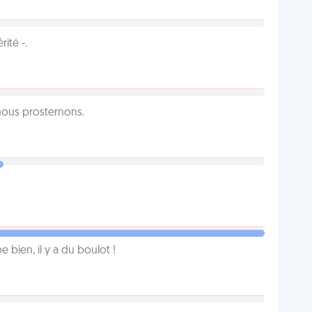
ité -.
 nous prosternons.
e bien, il y a du boulot !