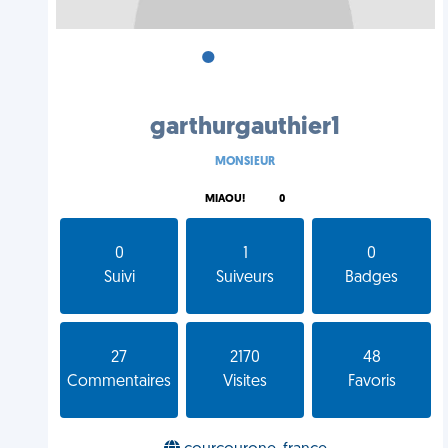
•
•
•
garthurgauthier1
MONSIEUR
MIAOU!
0
0
1
0
Suivi
Suiveurs
Badges
27
2170
48
Commentaires
Visites
Favoris