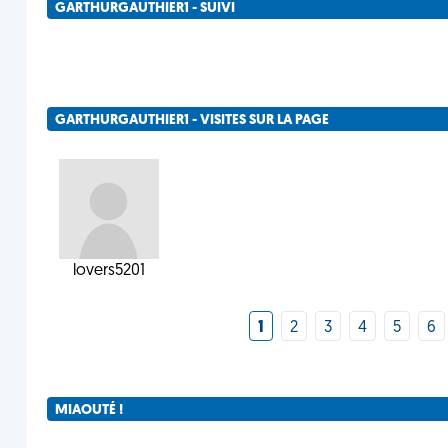
GARTHURGAUTHIER1 - SUIVI
GARTHURGAUTHIER1 - VISITES SUR LA PAGE
lovers5201
1
2
3
4
5
6
MIAOUTÉ !