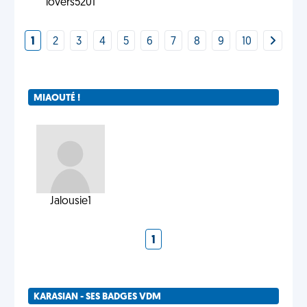
lovers5201
1
2
3
4
5
6
7
8
9
10
MIAOUTÉ !
Jalousie1
1
KARASIAN - SES BADGES VDM