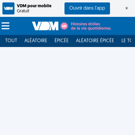
VDM pour mobile
Ouvrir dans l'app
×
Gratuit
TOUT
ALÉATOIRE
ÉPICÉE
ALÉATOIRE ÉPICÉE
LE TO