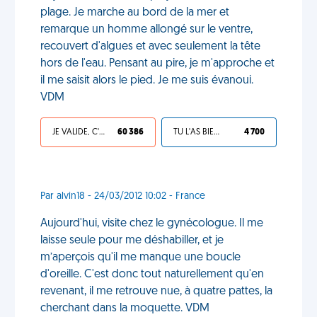
plage. Je marche au bord de la mer et
remarque un homme allongé sur le ventre,
recouvert d'algues et avec seulement la tête
hors de l'eau. Pensant au pire, je m'approche et
il me saisit alors le pied. Je me suis évanoui.
VDM
JE VALIDE, C'EST UNE VDM
60 386
TU L'AS BIEN MÉRITÉ
4 700
Par alvin18 - 24/03/2012 10:02 - France
Aujourd'hui, visite chez le gynécologue. Il me
laisse seule pour me déshabiller, et je
m’aperçois qu'il me manque une boucle
d'oreille. C'est donc tout naturellement qu'en
revenant, il me retrouve nue, à quatre pattes, la
cherchant dans la moquette. VDM