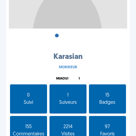
•
•
•
Karasian
MONSIEUR
MIAOU!
1
0
1
15
Suivi
Suiveurs
Badges
155
2214
97
Commentaires
Visites
Favoris