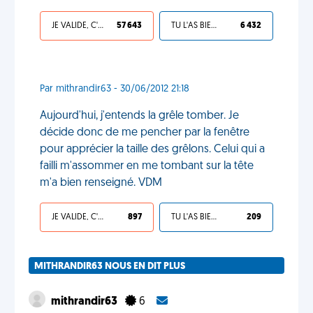
JE VALIDE, C'EST UNE VDM
57 643
TU L'AS BIEN MÉRITÉ
6 432
Par mithrandir63 - 30/06/2012 21:18
Aujourd'hui, j'entends la grêle tomber. Je
décide donc de me pencher par la fenêtre
pour apprécier la taille des grêlons. Celui qui a
failli m'assommer en me tombant sur la tête
m'a bien renseigné. VDM
JE VALIDE, C'EST UNE VDM
897
TU L'AS BIEN MÉRITÉ
209
MITHRANDIR63 NOUS EN DIT PLUS
mithrandir63
6