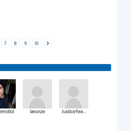
7
8
9
10
errotlol
laronze
JusticeYea...