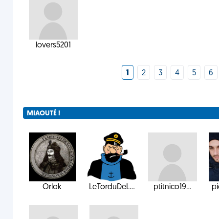
lovers5201
1
2
3
4
5
6
MIAOUTÉ !
Orlok
LeTorduDeL...
ptitnico19...
pi