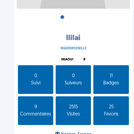
•
•
•
llilai
MADEMOISELLE
MIAOU!
8
0
0
11
Suivi
Suiveurs
Badges
9
2515
25
Commentaires
Visites
Favoris