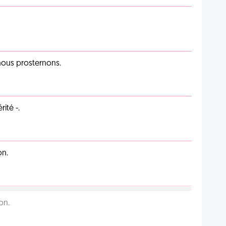
 nous prosternons.
ité -.
on.
on.