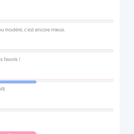
é ou modéré, c'est encore mieux.
favoris !
il.