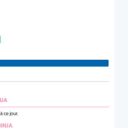
NJA
 ce jour.
NINJA