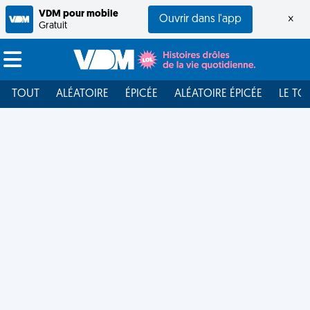
VDM pour mobile
Ouvrir dans l'app
×
Gratuit
TOUT
ALÉATOIRE
ÉPICÉE
ALÉATOIRE ÉPICÉE
LE TO