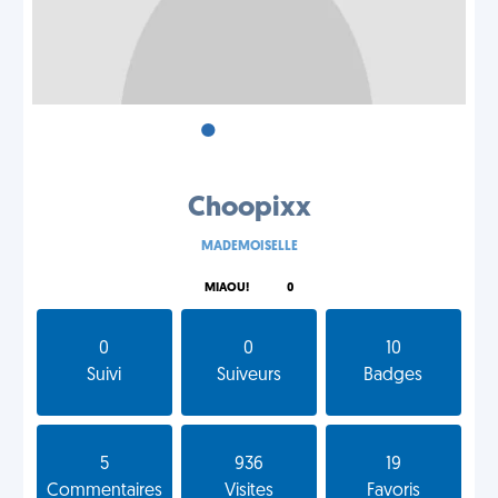
•
•
•
Choopixx
MADEMOISELLE
MIAOU!
0
0
0
10
Suivi
Suiveurs
Badges
5
936
19
Commentaires
Visites
Favoris