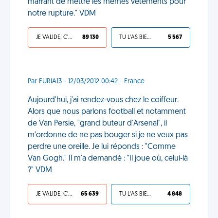
marrant de mettre les mêmes vêtements pour
notre rupture." VDM
JE VALIDE, C'EST UNE VDM
89 130
TU L'AS BIEN MÉRITÉ
5 567
Par FURIA13 - 12/03/2012 00:42 - France
Aujourd'hui, j'ai rendez-vous chez le coiffeur.
Alors que nous parlons football et notamment
de Van Persie, "grand buteur d'Arsenal", il
m'ordonne de ne pas bouger si je ne veux pas
perdre une oreille. Je lui réponds : "Comme
Van Gogh." Il m'a demandé : "Il joue où, celui-là
?" VDM
JE VALIDE, C'EST UNE VDM
65 639
TU L'AS BIEN MÉRITÉ
4 848