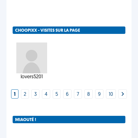
CHOOPIXX - VISITES SUR LA PAGE
lovers5201
1
2
3
4
5
6
7
8
9
10
MIAOUTÉ !