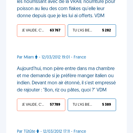
les nourrissant avec de la VRAIE nourriture pour
poisson au lieu des corn flakes qu'elle leur
donne depuis que je les lui ai offerts. VDM
JE VALIDE, C'EST UNE VDM
63 767
TU L'AS BIEN MÉRITÉ
5 282
Par Miam
- 12/03/2012 19:01 - France
Aujourd'hui, mon père entre dans ma chambre
et me demande si je préfère manger italien ou
indien. Devant mon air étonné, il s'est empressé
de rajouter : "Bon, riz ou pâtes, quoi ?" VDM
JE VALIDE, C'EST UNE VDM
57 789
TU L'AS BIEN MÉRITÉ
5 389
Par Tûtûte
- 12/03/2012 17:11 - France