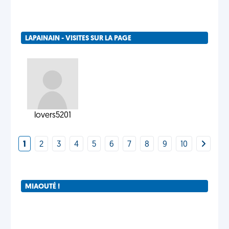
LAPAINAIN - VISITES SUR LA PAGE
lovers5201
1
2
3
4
5
6
7
8
9
10
MIAOUTÉ !