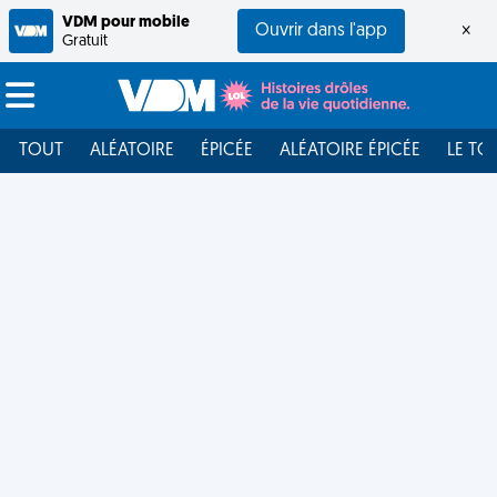
VDM pour mobile
Ouvrir dans l'app
×
Gratuit
TOUT
ALÉATOIRE
ÉPICÉE
ALÉATOIRE ÉPICÉE
LE TO