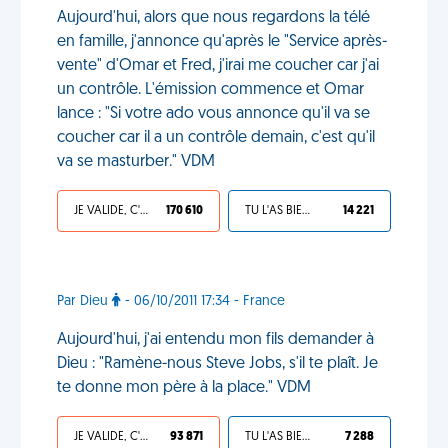
Aujourd'hui, alors que nous regardons la télé
en famille, j'annonce qu'après le "Service après-
vente" d'Omar et Fred, j'irai me coucher car j'ai
un contrôle. L'émission commence et Omar
lance : "Si votre ado vous annonce qu'il va se
coucher car il a un contrôle demain, c'est qu'il
va se masturber." VDM
JE VALIDE, C'EST UNE VDM
170 610
TU L'AS BIEN MÉRITÉ
14 221
Par Dieu
- 06/10/2011 17:34 - France
Aujourd'hui, j'ai entendu mon fils demander à
Dieu : "Ramène-nous Steve Jobs, s'il te plaît. Je
te donne mon père à la place." VDM
JE VALIDE, C'EST UNE VDM
93 871
TU L'AS BIEN MÉRITÉ
7 288