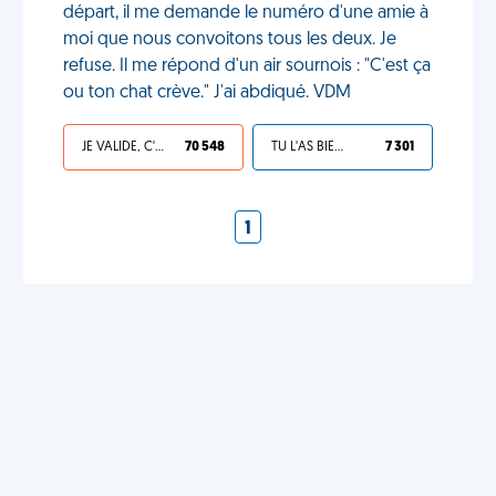
départ, il me demande le numéro d'une amie à
moi que nous convoitons tous les deux. Je
refuse. Il me répond d'un air sournois : "C'est ça
ou ton chat crève." J'ai abdiqué. VDM
JE VALIDE, C'EST UNE VDM
70 548
TU L'AS BIEN MÉRITÉ
7 301
1