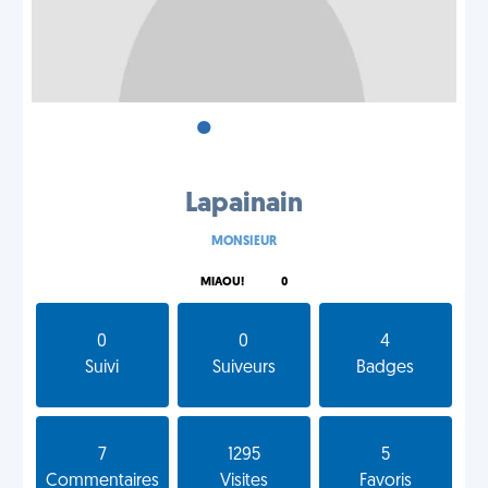
•
•
•
Lapainain
MONSIEUR
MIAOU!
0
0
0
4
Suivi
Suiveurs
Badges
7
1295
5
Commentaires
Visites
Favoris