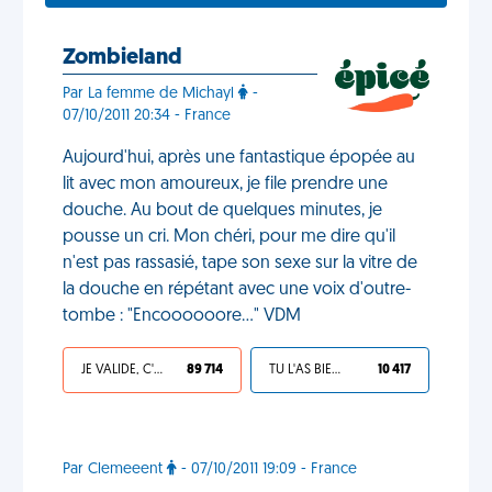
Zombieland
Par La femme de Michayl
-
07/10/2011 20:34 - France
Aujourd'hui, après une fantastique épopée au
lit avec mon amoureux, je file prendre une
douche. Au bout de quelques minutes, je
pousse un cri. Mon chéri, pour me dire qu'il
n'est pas rassasié, tape son sexe sur la vitre de
la douche en répétant avec une voix d'outre-
tombe : "Encoooooore…" VDM
JE VALIDE, C'EST UNE VDM
89 714
TU L'AS BIEN MÉRITÉ
10 417
Par Clemeeent
- 07/10/2011 19:09 - France