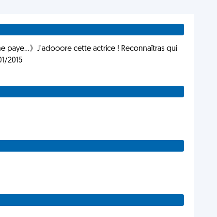
 me paye...》J'adooore cette actrice ! Reconnaîtras qui
01/2015