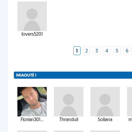
lovers5201
1
2
3
4
5
6
MIAOUTÉ !
Florian301...
Thranduil
Soliana
m