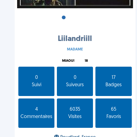
•
•
•
Liilandriill
MADAME
MIAOU!
18
0
0
17
Suivi
Suiveurs
Badges
4
6035
65
Commentaires
Visites
Favoris