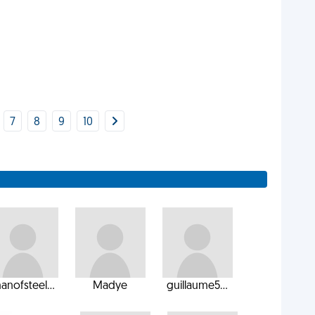
7
8
9
10
anofsteel...
Madye
guillaume5...