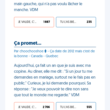
main gauche, qui n'a pas voulu lâcher le
manche. VDM
JE VALIDE, C'EST UNE VDM
1 887
TU L'AS BIEN MÉRITÉ
235
Ça promet…
Par choochooshoe
- Ça date de 2012 mais c'est de
la bonne - Canada - Quebec
Aujourd'hui, ça fait un an que je suis avec ma
copine. Au diner, elle me dit : "Si un jour tu me
demandes en mariage, surtout ne le fais pas en
public." Curieux, je lui demande pourquoi. Sa
réponse : "Je veux pouvoir te dire non sans
que tout le monde me regarde." VDM
JE VALIDE, C'EST UNE VDM
2 706
TU L'AS BIEN MÉRITÉ
555