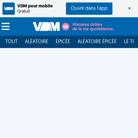
VDM pour mobile
Ouvrir dans l'app
×
Gratuit
TOUT
ALÉATOIRE
ÉPICÉE
ALÉATOIRE ÉPICÉE
LE TO