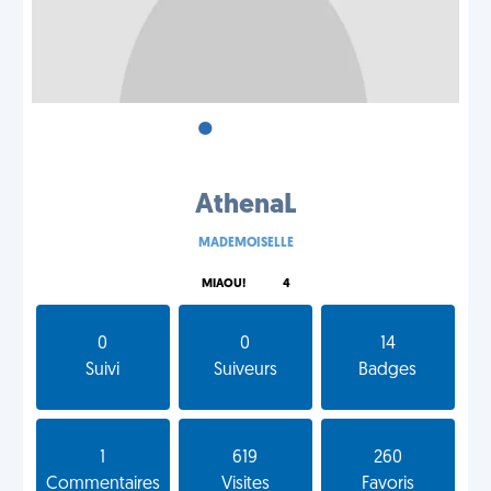
•
•
•
AthenaL
MADEMOISELLE
MIAOU!
4
0
0
14
Suivi
Suiveurs
Badges
1
619
260
Commentaires
Visites
Favoris