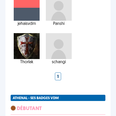
jehaisvdm
Panshi
Thorlak
schangi
1
ATHENAL - SES BADGES VDM
DÉBUTANT