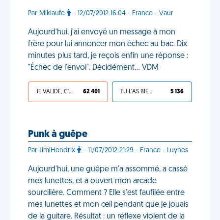
Par Miklaufe
- 12/07/2012 16:04 - France - Vaur
Aujourd'hui, j'ai envoyé un message à mon
frère pour lui annoncer mon échec au bac. Dix
minutes plus tard, je reçois enfin une réponse :
"Échec de l'envoi". Décidément... VDM
JE VALIDE, C'EST UNE VDM
62 401
TU L'AS BIEN MÉRITÉ
5 136
Punk à guêpe
Par JimiHendrix
- 11/07/2012 21:29 - France - Luynes
Aujourd'hui, une guêpe m'a assommé, a cassé
mes lunettes, et a ouvert mon arcade
sourcilière. Comment ? Elle s'est faufilée entre
mes lunettes et mon œil pendant que je jouais
de la guitare. Résultat : un réflexe violent de la