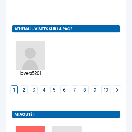
ATHENAL - VISITES SUR LA PAGE
lovers5201
1
2
3
4
5
6
7
8
9
10
MIAOUTÉ !