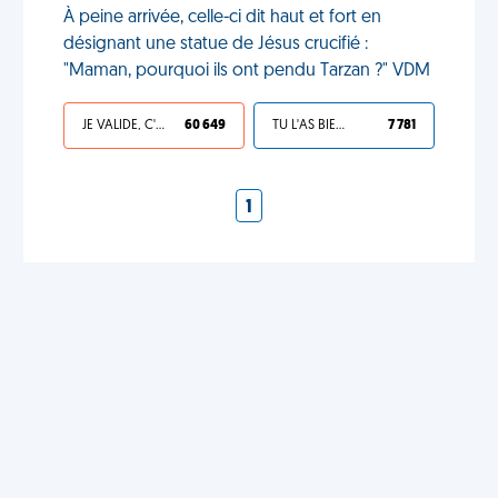
À peine arrivée, celle-ci dit haut et fort en
désignant une statue de Jésus crucifié :
"Maman, pourquoi ils ont pendu Tarzan ?" VDM
JE VALIDE, C'EST UNE VDM
60 649
TU L'AS BIEN MÉRITÉ
7 781
1