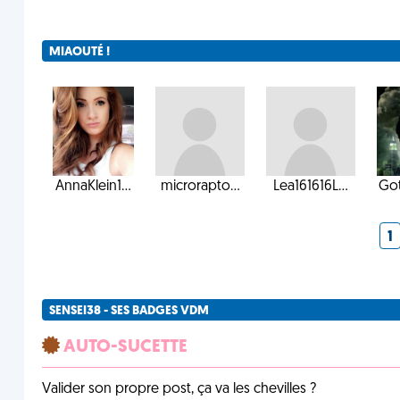
MIAOUTÉ !
AnnaKlein1...
microrapto...
Lea161616L...
Got
1
SENSEI38 - SES BADGES VDM
AUTO-SUCETTE
Valider son propre post, ça va les chevilles ?