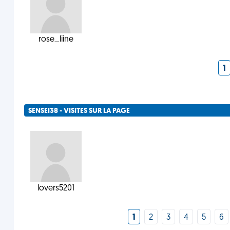
rose_liine
1
SENSEI38 - VISITES SUR LA PAGE
lovers5201
1
2
3
4
5
6