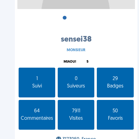
•
•
•
sensei38
MONSIEUR
MIAOU!
5
1
0
29
Suivi
Suiveurs
Badges
64
7911
50
Commentaires
Visites
Favoris