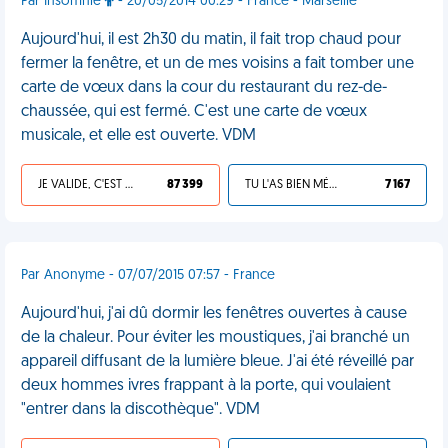
Par Insomnie
- 20/05/2014 00:29 - France - Marseille
Aujourd'hui, il est 2h30 du matin, il fait trop chaud pour
fermer la fenêtre, et un de mes voisins a fait tomber une
carte de vœux dans la cour du restaurant du rez-de-
chaussée, qui est fermé. C'est une carte de vœux
musicale, et elle est ouverte. VDM
JE VALIDE, C'EST UNE VDM
87 399
TU L'AS BIEN MÉRITÉ
7 167
Par Anonyme - 07/07/2015 07:57 - France
Aujourd'hui, j'ai dû dormir les fenêtres ouvertes à cause
de la chaleur. Pour éviter les moustiques, j'ai branché un
appareil diffusant de la lumière bleue. J'ai été réveillé par
deux hommes ivres frappant à la porte, qui voulaient
"entrer dans la discothèque". VDM