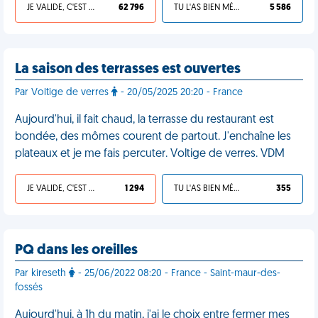
JE VALIDE, C'EST UNE VDM
62 796
TU L'AS BIEN MÉRITÉ
5 586
La saison des terrasses est ouvertes
Par Voltige de verres
- 20/05/2025 20:20 - France
Aujourd'hui, il fait chaud, la terrasse du restaurant est
bondée, des mômes courent de partout. J'enchaîne les
plateaux et je me fais percuter. Voltige de verres. VDM
JE VALIDE, C'EST UNE VDM
1 294
TU L'AS BIEN MÉRITÉ
355
PQ dans les oreilles
Par kireseth
- 25/06/2022 08:20 - France - Saint-maur-des-
fossés
Aujourd'hui, à 1h du matin, j'ai le choix entre fermer mes