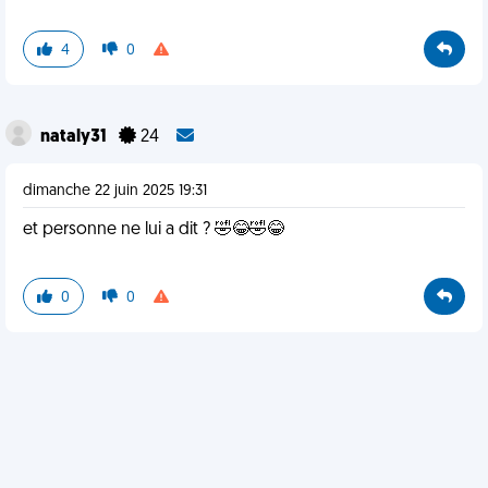
4
0
nataly31
24
dimanche 22 juin 2025 19:31
et personne ne lui a dit ? 🤣😂🤣😂
0
0