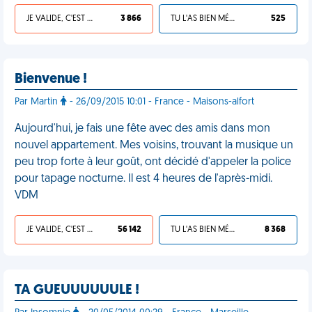
JE VALIDE, C'EST UNE VDM
3 866
TU L'AS BIEN MÉRITÉ
525
Bienvenue !
Par Martin
- 26/09/2015 10:01 - France - Maisons-alfort
Aujourd'hui, je fais une fête avec des amis dans mon
nouvel appartement. Mes voisins, trouvant la musique un
peu trop forte à leur goût, ont décidé d'appeler la police
pour tapage nocturne. Il est 4 heures de l'après-midi.
VDM
JE VALIDE, C'EST UNE VDM
56 142
TU L'AS BIEN MÉRITÉ
8 368
TA GUEUUUUUULE !