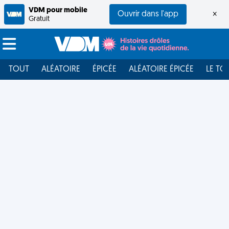
VDM pour mobile
Ouvrir dans l'app
×
Gratuit
TOUT
ALÉATOIRE
ÉPICÉE
ALÉATOIRE ÉPICÉE
LE TO