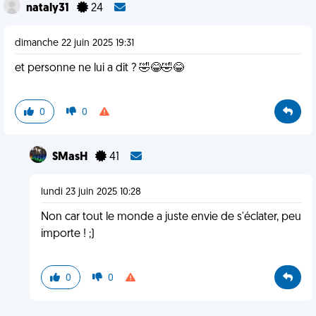
nataly31
24
dimanche 22 juin 2025 19:31
et personne ne lui a dit ? 🤣😂🤣😂
0
0
SMasH
41
lundi 23 juin 2025 10:28
Non car tout le monde a juste envie de s'éclater, peu
importe ! ;)
0
0