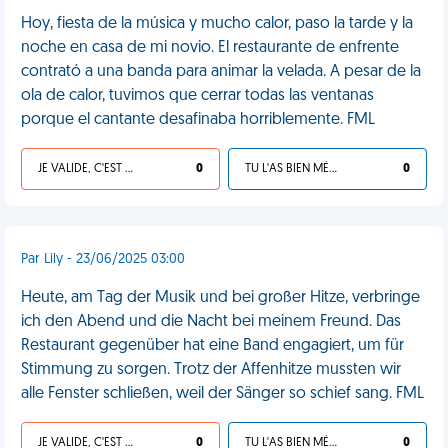
Hoy, fiesta de la música y mucho calor, paso la tarde y la
noche en casa de mi novio. El restaurante de enfrente
contrató a una banda para animar la velada. A pesar de la
ola de calor, tuvimos que cerrar todas las ventanas
porque el cantante desafinaba horriblemente. FML
JE VALIDE, C'EST UNE VDM
0
TU L'AS BIEN MÉRITÉ
0
Par Lily - 23/06/2025 03:00
Heute, am Tag der Musik und bei großer Hitze, verbringe
ich den Abend und die Nacht bei meinem Freund. Das
Restaurant gegenüber hat eine Band engagiert, um für
Stimmung zu sorgen. Trotz der Affenhitze mussten wir
alle Fenster schließen, weil der Sänger so schief sang. FML
JE VALIDE, C'EST UNE VDM
0
TU L'AS BIEN MÉRITÉ
0