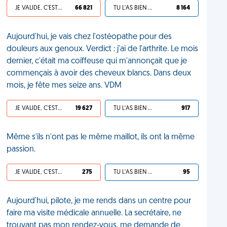
JE VALIDE, C'EST UNE VDM
66 821
TU L'AS BIEN MÉRITÉ
8 164
Aujourd'hui, je vais chez l'ostéopathe pour des
douleurs aux genoux. Verdict : j'ai de l'arthrite. Le mois
dernier, c'était ma coiffeuse qui m'annonçait que je
commençais à avoir des cheveux blancs. Dans deux
mois, je fête mes seize ans. VDM
JE VALIDE, C'EST UNE VDM
19 627
TU L'AS BIEN MÉRITÉ
917
Même s'ils n'ont pas le même maillot, ils ont la même
passion.
JE VALIDE, C'EST UNE VDM
275
TU L'AS BIEN MÉRITÉ
95
Aujourd'hui, pilote, je me rends dans un centre pour
faire ma visite médicale annuelle. La secrétaire, ne
trouvant pas mon rendez-vous, me demande de