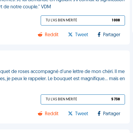
es. Je lui demande en rigolant s'il connaît la signification
mort de notre couple." VDM
TU L'AS BIEN MÉRITÉ
1 008
Reddit
Tweet
Partager
ouquet de roses accompagné d'une lettre de mon chéri. Il me
nées, je peux le rappeler. Le bouquet est magnifique... mais en
TU L'AS BIEN MÉRITÉ
5 738
Reddit
Tweet
Partager