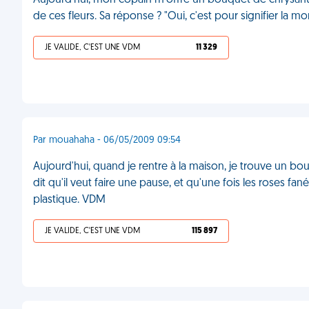
Aujourd'hui, mon copain m'offre un bouquet de chrysanthèm
de ces fleurs. Sa réponse ? "Oui, c'est pour signifier la 
JE VALIDE, C'EST UNE VDM
11 329
Par mouahaha - 06/05/2009 09:54
Aujourd'hui, quand je rentre à la maison, je trouve un b
dit qu'il veut faire une pause, et qu'une fois les roses fa
plastique. VDM
JE VALIDE, C'EST UNE VDM
115 897