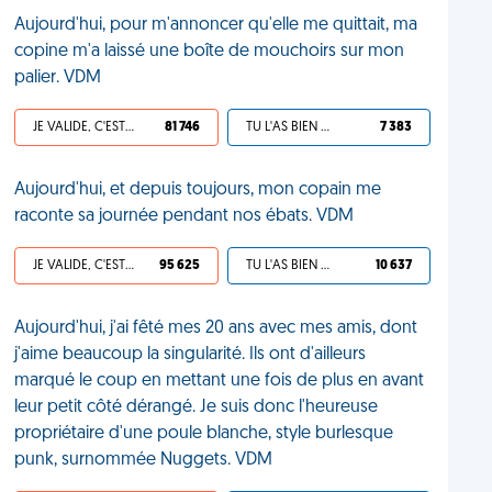
Aujourd'hui, pour m'annoncer qu'elle me quittait, ma
copine m'a laissé une boîte de mouchoirs sur mon
palier. VDM
JE VALIDE, C'EST UNE VDM
81 746
TU L'AS BIEN MÉRITÉ
7 383
Aujourd'hui, et depuis toujours, mon copain me
raconte sa journée pendant nos ébats. VDM
JE VALIDE, C'EST UNE VDM
95 625
TU L'AS BIEN MÉRITÉ
10 637
Aujourd'hui, j'ai fêté mes 20 ans avec mes amis, dont
j'aime beaucoup la singularité. Ils ont d'ailleurs
marqué le coup en mettant une fois de plus en avant
leur petit côté dérangé. Je suis donc l'heureuse
propriétaire d'une poule blanche, style burlesque
punk, surnommée Nuggets. VDM