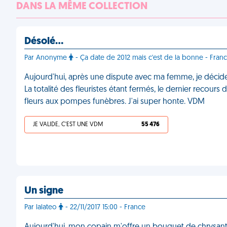
DANS LA MÊME COLLECTION
Désolé…
Par Anonyme
- Ça date de 2012 mais c'est de la bonne - Fr
Aujourd'hui, après une dispute avec ma femme, je décide
La totalité des fleuristes étant fermés, le dernier recou
fleurs aux pompes funèbres. J'ai super honte. VDM
JE VALIDE, C'EST UNE VDM
55 476
Un signe
Par lalateo
- 22/11/2017 15:00 - France