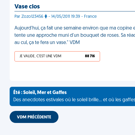
Vase clos
Par Zozo123456
- 14/05/2011 19:39 - France
Aujourd'hui, ça fait une semaine environ que ma copine et
tente une approche muni d'un bouquet de roses. Sa réactio
au cul, ça te fera un vase." VDM
JE VALIDE, C'EST UNE VDM
88 716
Été : Soleil, Mer et Gaffes
Des anecdotes estivales où le soleil brille... et où les gaffe
VDM PRÉCÉDENTE