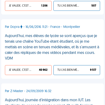
JE VALIDE, C'EST UNE VDM
1 206
TU L'AS BIEN MÉRITÉ
507
Par Dopra
- 16/06/2016 11:21 - France - Montpellier
Aujourd'hui, mes élèves de lycée se sont aperçus que je
tenais une chaîne YouTube étant étudiant, où je me
mettais en scène en tenues médiévales, et ils s'amusent à
caler des répliques de mes vidéos pendant mes cours.
VDM
JE VALIDE, C'EST UNE VDM
40 962
TU L'AS BIEN MÉRITÉ
9 517
Par Z-Master - 24/09/2009 16:32
Aujourd'hui, journée d'intégration dans mon IUT. Les