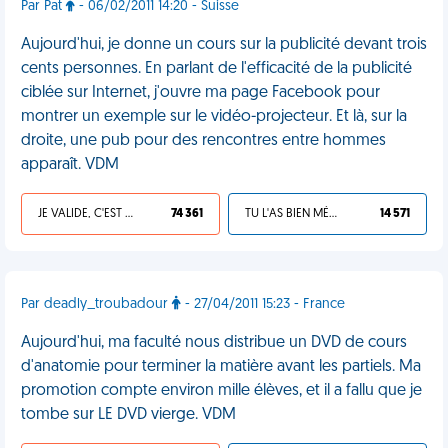
Par Pat
- 06/02/2011 14:20 - Suisse
Aujourd'hui, je donne un cours sur la publicité devant trois
cents personnes. En parlant de l'efficacité de la publicité
ciblée sur Internet, j'ouvre ma page Facebook pour
montrer un exemple sur le vidéo-projecteur. Et là, sur la
droite, une pub pour des rencontres entre hommes
apparaît. VDM
JE VALIDE, C'EST UNE VDM
74 361
TU L'AS BIEN MÉRITÉ
14 571
Par deadly_troubadour
- 27/04/2011 15:23 - France
Aujourd'hui, ma faculté nous distribue un DVD de cours
d'anatomie pour terminer la matière avant les partiels. Ma
promotion compte environ mille élèves, et il a fallu que je
tombe sur LE DVD vierge. VDM