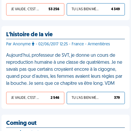
JE VALIDE, C'EST UNE VDM
53 256
TU L'AS BIEN MÉRITÉ
4 349
L'histoire de la vie
Par Anonyme
- 02/06/2017 12:25 - France - Armentières
Aujourd'hui, professeur de SVT, je donne un cours de
reproduction humaine à une classe de quatrièmes. Je ne
savais pas que certains croyaient encore à la cigogne,
quand pour d'autres, les femmes avaient leurs règles par
la bouche. Je sens que ce chapitre va être long. VDM
JE VALIDE, C'EST UNE VDM
2 546
TU L'AS BIEN MÉRITÉ
379
Coming out