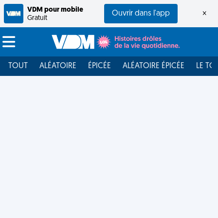
VDM pour mobile
Ouvrir dans l'app
×
Gratuit
TOUT
ALÉATOIRE
ÉPICÉE
ALÉATOIRE ÉPICÉE
LE TO