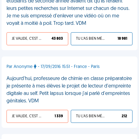
étudiants de seconde année avaient dit qu'ils feraient
leurs petites recherches sur Internet sur chacun de nous.
Je me suis empressé d'enlever une vidéo où on me
voyait à moitié à poil. Trop tard. VDM
JE VALIDE, C'EST UNE VDM
43 803
TU L'AS BIEN MÉRITÉ
18 981
Par Anonyme
- 17/09/2016 15:51 - France - Paris
Aujourd'hui, professeure de chimie en classe préparatoire
je présente à mes élèves le projet de lecteur d'empreinte
digitale au self. Petit lapsus lorsque j'ai parlé d'empreintes
génitales. VDM
JE VALIDE, C'EST UNE VDM
1 339
TU L'AS BIEN MÉRITÉ
212