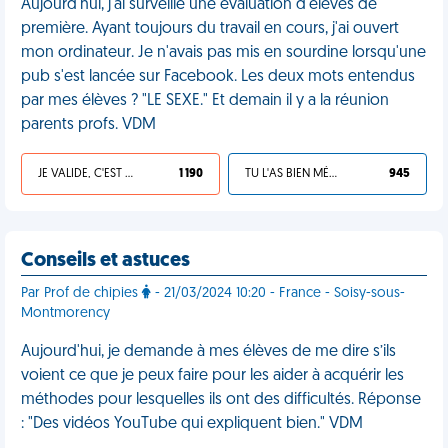
Aujourd'hui, j'ai surveillé une évaluation d'élèves de
première. Ayant toujours du travail en cours, j'ai ouvert
mon ordinateur. Je n'avais pas mis en sourdine lorsqu'une
pub s'est lancée sur Facebook. Les deux mots entendus
par mes élèves ? "LE SEXE." Et demain il y a la réunion
parents profs. VDM
JE VALIDE, C'EST UNE VDM
1 190
TU L'AS BIEN MÉRITÉ
945
Conseils et astuces
Par Prof de chipies
- 21/03/2024 10:20 - France - Soisy-sous-
Montmorency
Aujourd'hui, je demande à mes élèves de me dire s’ils
voient ce que je peux faire pour les aider à acquérir les
méthodes pour lesquelles ils ont des difficultés. Réponse
: "Des vidéos YouTube qui expliquent bien." VDM