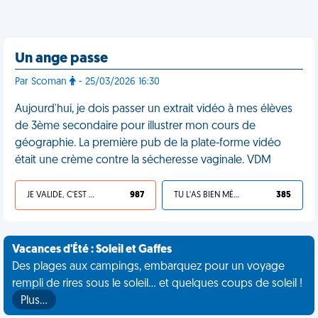
Un ange passe
Par Scoman
- 25/03/2026 16:30
Aujourd'hui, je dois passer un extrait vidéo à mes élèves
de 3ème secondaire pour illustrer mon cours de
géographie. La première pub de la plate-forme vidéo
était une crème contre la sécheresse vaginale. VDM
JE VALIDE, C'EST UNE VDM
987
TU L'AS BIEN MÉRITÉ
385
Vacances d'Été : Soleil et Gaffes
Des plages aux campings, embarquez pour un voyage
rempli de rires sous le soleil... et quelques coups de soleil !
Plus…