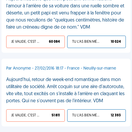
l'amour à l'arrière de sa voiture dans une ruelle sombre et
déserte, un petit papi est venu frapper à la fenêtre pour
que nous reculions de "quelques centimètres, histoire de
faire un créneau digne de ce nom." VDM
JE VALIDE, C'EST UNE VDM
60 084
TU L'AS BIEN MÉRITÉ
10 024
Par Anonyme - 27/02/2016 18:17 - France - Neuilly-sur-marne
Aujourd'hui, retour de week-end romantique dans mon
utilitaire de société. Arrêt coquin sur une aire d'autoroute,
vite vite, tout excités on s'installe à l'arrière en claquant les
portes. Qui ne s'ouvrent pas de l'intérieur. VDM
JE VALIDE, C'EST UNE VDM
51 811
TU L'AS BIEN MÉRITÉ
12 393