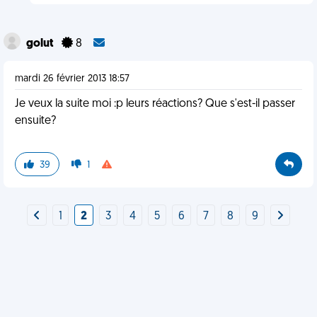
golut
8
mardi 26 février 2013 18:57
Je veux la suite moi :p leurs réactions? Que s'est-il passer
ensuite?
39
1
1
2
3
4
5
6
7
8
9