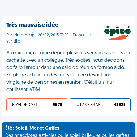
Très mauvaise idée
Par etmerde
- 26/02/2013 13:20 - France - Is-
sur-tille
Aujourd'hui, comme depuis plusieurs semaines, je sors en
cachette avec un collègue. Très excités, nous décidons
de faire l'amour dans une salle de réunion fermée à clé.
En pleine action, un des murs s'ouvre devant une
vingtaine de personnes en réunion. C'était un mur
coulissant. VDM
JE VALIDE, C'EST UNE VDM
95 711
TU L'AS BIEN MÉRITÉ
43 025
Été : Soleil, Mer et Gaffes
Des anecdotes estivales où le soleil brille... et où les gaffes