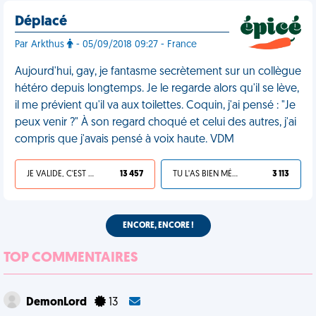
Déplacé
Par Arkthus
- 05/09/2018 09:27 - France
Aujourd'hui, gay, je fantasme secrètement sur un collègue
hétéro depuis longtemps. Je le regarde alors qu'il se lève,
il me prévient qu'il va aux toilettes. Coquin, j'ai pensé : "Je
peux venir ?" À son regard choqué et celui des autres, j'ai
compris que j'avais pensé à voix haute. VDM
JE VALIDE, C'EST UNE VDM
13 457
TU L'AS BIEN MÉRITÉ
3 113
ENCORE, ENCORE !
TOP COMMENTAIRES
DemonLord
13