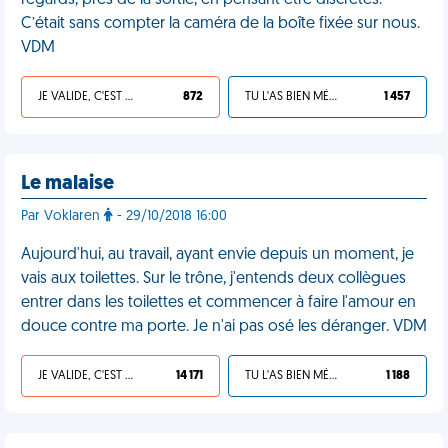
regards, près de la sortie, en pensant être discrètes.
C’était sans compter la caméra de la boîte fixée sur nous.
VDM
JE VALIDE, C'EST UNE VDM
872
TU L'AS BIEN MÉRITÉ
1 457
Le malaise
Par Voklaren
- 29/10/2018 16:00
Aujourd'hui, au travail, ayant envie depuis un moment, je
vais aux toilettes. Sur le trône, j'entends deux collègues
entrer dans les toilettes et commencer à faire l'amour en
douce contre ma porte. Je n'ai pas osé les déranger. VDM
JE VALIDE, C'EST UNE VDM
14 171
TU L'AS BIEN MÉRITÉ
1 188