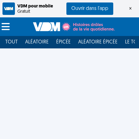
VDM pour mobile
Ouvrir dans l'app
×
Gratuit
TOUT
ALÉATOIRE
ÉPICÉE
ALÉATOIRE ÉPICÉE
LE TO