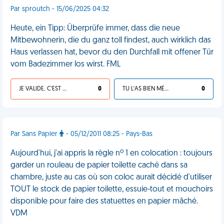
Par sproutch - 15/06/2025 04:32
Heute, ein Tipp: Überprüfe immer, dass die neue
Mitbewohnerin, die du ganz toll findest, auch wirklich das
Haus verlassen hat, bevor du den Durchfall mit offener Tür
vom Badezimmer los wirst. FML
JE VALIDE, C'EST UNE VDM
0
TU L'AS BIEN MÉRITÉ
0
Par Sans Papier
- 05/12/2011 08:25 - Pays-Bas
Aujourd'hui, j'ai appris la règle nº 1 en colocation : toujours
garder un rouleau de papier toilette caché dans sa
chambre, juste au cas où son coloc aurait décidé d'utiliser
TOUT le stock de papier toilette, essuie-tout et mouchoirs
disponible pour faire des statuettes en papier mâché.
VDM