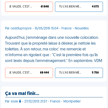
JE VALIDE, C'EST UNE VDM
61 846
TU L'AS BIEN MÉRITÉ
4 073
Par cestdupropre - 15/05/2015 15:04 - France - Noueilles
Aujourd'hui, j'emménage dans une nouvelle colocation.
Trouvant que la propreté laisse à désirer, je nettoie les
toilettes. À son retour, ma coloc' me remercie et
m'informe en rigolant que : "C'est la première fois qu'ils
sont lavés depuis l'emménagement." En septembre. VDM
JE VALIDE, C'EST UNE VDM
68 444
TU L'AS BIEN MÉRITÉ
5 756
Ça va mal finir…
Par Josie
- 27/12/2013 21:57 - France - Montpellier