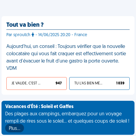
Tout va bien ?
Par sproutch
- 14/06/2025 20:20 - France
Aujourd'hui, un conseil : Toujours vérifier que la nouvelle
colocataire qui vous fait craquer est effectivement sortie
avant d'évacuer le fruit d'une gastro la porte ouverte.
VDM
JE VALIDE, C'EST UNE VDM
947
TU L'AS BIEN MÉRITÉ
1 039
Vacances d'Été : Soleil et Gaffes
Des plages aux campings, embarquez pour un voyage
rempli de rires sous le soleil... et quelques coups de soleil !
Plus…