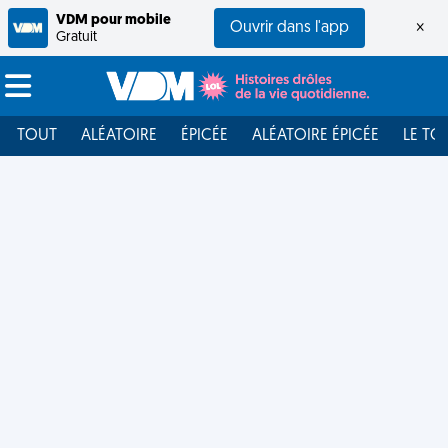
VDM pour mobile
Ouvrir dans l'app
×
Gratuit
TOUT
ALÉATOIRE
ÉPICÉE
ALÉATOIRE ÉPICÉE
LE TO