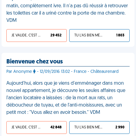
matin, complètement ivre. Il n'a pas dû réussir à retrouver
les toilettes car il a uriné contre la porte de ma chambre.
VDM
JE VALIDE, C'EST UNE VDM
29 452
TU L'AS BIEN MÉRITÉ
1 803
Bienvenue chez vous
Par Anonyme
- 12/09/2016 13:02 - France - Châteaurenard
Aujourd'hui, alors que je viens d'emménager dans mon
nouvel appartement, je découvre les seules affaires que
l'ancien locataire a laissées : de la mort aux rats, un
déboucheur de tuyau, et de l'anti-moisissures, avec un
petit mot : "Vous allez en avoir besoin." VDM
JE VALIDE, C'EST UNE VDM
42 848
TU L'AS BIEN MÉRITÉ
2 990