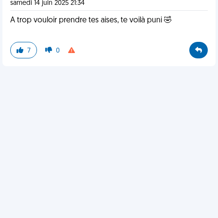
samedi 14 juin 2025 21:34
A trop vouloir prendre tes aises, te voilà puni 🤣
7
0