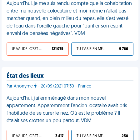
Aujourd'hui, je me suis rendu compte que la cohabitation
entre ma nouvelle colocataire et moi-même n'allait pas
marcher quand, en plein milieu du repas, elle s'est versé
de l'eau dans l'oreille gauche pour "purifier son esprit
envahi de pensées négatives". VDM
JE VALIDE, C'EST UNE VDM
121 075
TU L'AS BIEN MÉRITÉ
9 766
État des lieux
Par Anonyme
- 20/09/2021 07:30 - France
Aujourd'hui, j'ai emménagé dans mon nouvel
appartement. Apparemment l'ancien locataire avait pris
l'habitude de se curer le nez. Où est le problème ? Il
étalait ses crottes un peu partout. VDM
JE VALIDE, C'EST UNE VDM
3 417
TU L'AS BIEN MÉRITÉ
250