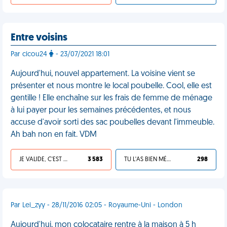
Entre voisins
Par cicou24
- 23/07/2021 18:01
Aujourd'hui, nouvel appartement. La voisine vient se
présenter et nous montre le local poubelle. Cool, elle est
gentille ! Elle enchaîne sur les frais de femme de ménage
à lui payer pour les semaines précédentes, et nous
accuse d'avoir sorti des sac poubelles devant l'immeuble.
Ah bah non en fait. VDM
JE VALIDE, C'EST UNE VDM
3 583
TU L'AS BIEN MÉRITÉ
298
Par Lei_zyy - 28/11/2016 02:05 - Royaume-Uni - London
Aujourd'hui, mon colocataire rentre à la maison à 5 h