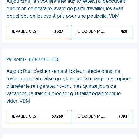
Aujourd'hui, en voulant aller aux toilettes, j'ai découvert
que mon colocataire, avant de partir travailler, les avait
bouchées en les ayant pris pour une poubelle. VDM
JE VALIDE, C'EST UNE VDM
3 327
TU L'AS BIEN MÉRITÉ
428
Par Rom1 - 16/04/2010 16:45
Aujourd'hui, c'est en sentant l'odeur infecte dans ma
maison que j'ai réalisé que, lorsque j'ai chargé ma copine
d'arrêter le réfrigérateur avant mes quinze jours de
vacances, j'aurais dû préciser qu'il fallait également le
vider. VDM
JE VALIDE, C'EST UNE VDM
57 260
TU L'AS BIEN MÉRITÉ
7 793