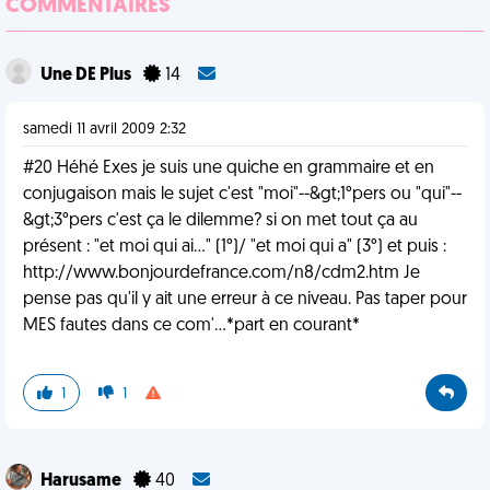
COMMENTAIRES
Une DE Plus
14
samedi 11 avril 2009 2:32
#20 Héhé Exes je suis une quiche en grammaire et en
conjugaison mais le sujet c'est "moi"--&gt;1°pers ou "qui"--
&gt;3°pers c'est ça le dilemme? si on met tout ça au
présent : "et moi qui ai..." (1°)/ "et moi qui a" (3°) et puis :
http://www.bonjourdefrance.com/n8/cdm2.htm Je
pense pas qu'il y ait une erreur à ce niveau. Pas taper pour
MES fautes dans ce com'...*part en courant*
1
1
Harusame
40