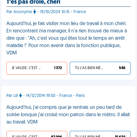
T'es pas drôle, chéri
Par Anonyme
- 19/10/2024 10:15 - France
Aujourd'hui, je fais visiter mon lieu de travail à mon chéri.
En rencontrant ma manager, il n'a rien trouvé de mieux à
dire que : "Ah, c'est vous qui êtes tout le temps en arrêt
maladie !" Pour mon avenir dans la fonction publique,
VDM
JE VALIDE, C'EST UNE VDM
1 372
TU L'AS BIEN MÉRITÉ
546
Par Lili
- 14/12/2014 19:50 - France - Paris
Aujourd'hui, j'ai compris que je rentrais un peu tard de
soirée lorsque j'ai croisé mon patron dans le métro. Il allait
au travail. VDM