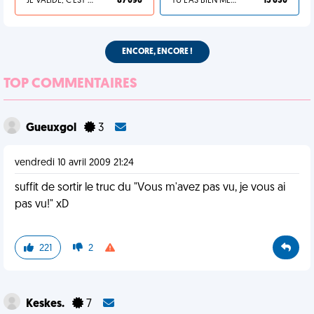
JE VALIDE, C'EST UNE VDM
87 096
TU L'AS BIEN MÉRITÉ
15 630
ENCORE, ENCORE !
TOP COMMENTAIRES
Gueuxgol
3
vendredi 10 avril 2009 21:24
suffit de sortir le truc du "Vous m'avez pas vu, je vous ai
pas vu!" xD
221
2
Keskes.
7