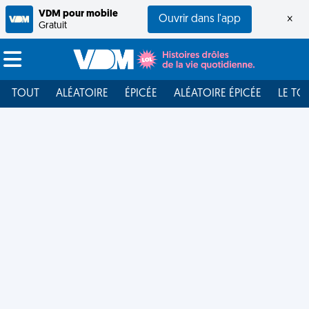
VDM pour mobile
Ouvrir dans l'app
×
Gratuit
TOUT
ALÉATOIRE
ÉPICÉE
ALÉATOIRE ÉPICÉE
LE TO