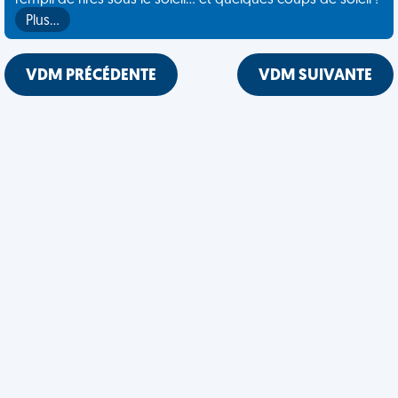
rempli de rires sous le soleil... et quelques coups de soleil !
Plus…
VDM PRÉCÉDENTE
VDM SUIVANTE