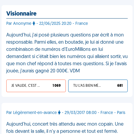
Visionnaire
Par Anonyme
- 22/06/2025 20:20 - France
Aujourd'hui, j'ai posé plusieurs questions par écrit à mon
responsable. Parmi elles, en boutade, je lui ai donné une
combinaison de numéros d'EuroMillions en lui
demandant si c'était bien les numéros qui allaient sortir, vu
que mon chef répond à toutes mes questions. Si je l'avais
jouée, j'aurais gagné 20 000€. VDM
JE VALIDE, C'EST UNE VDM
1 069
TU L'AS BIEN MÉRITÉ
681
Par Légèrement-en-avance
- 29/03/2017 08:00 - France - Paris
Aujourd'hui, concert très attendu avec mon copain. Une
fois devant la salle, il n'y a personne et tout est fermé.