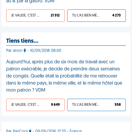
au lit par la gastro. VDM
JE VALIDE, C'EST UNE VDM
21 312
TU L'AS BIEN MÉRITÉ
4 273
Tiens tiens…
Par anon
- 10/09/2018 08:00
Aujourd’hui, après plus de six mois de travail avec un
patron exécrable, je décide de prendre deux semaines
de congés. Quelle était la probabilité de me retrouver
dans le même pays, la même ville, et le même hôtel que
mon patron ? VDM
JE VALIDE, C'EST UNE VDM
9 649
TU L'AS BIEN MÉRITÉ
558
Par PasCool
- 09/06/2016 12:33 - France