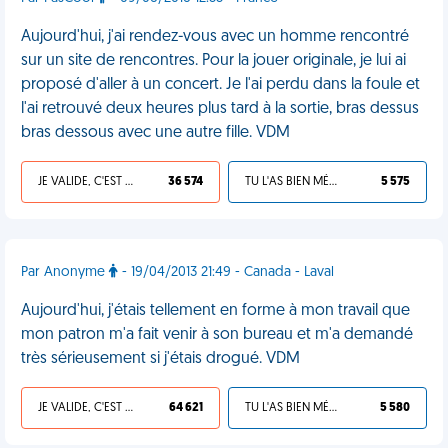
Aujourd'hui, j'ai rendez-vous avec un homme rencontré
sur un site de rencontres. Pour la jouer originale, je lui ai
proposé d'aller à un concert. Je l'ai perdu dans la foule et
l'ai retrouvé deux heures plus tard à la sortie, bras dessus
bras dessous avec une autre fille. VDM
JE VALIDE, C'EST UNE VDM
36 574
TU L'AS BIEN MÉRITÉ
5 575
Par Anonyme
- 19/04/2013 21:49 - Canada - Laval
Aujourd'hui, j'étais tellement en forme à mon travail que
mon patron m'a fait venir à son bureau et m'a demandé
très sérieusement si j'étais drogué. VDM
JE VALIDE, C'EST UNE VDM
64 621
TU L'AS BIEN MÉRITÉ
5 580