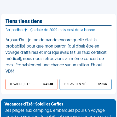
Tiens tiens tiens
Par padbol
- Ça date de 2009 mais c'est de la bonne
Aujourd'hui, je me demande encore quelle était la
probabilité pour que mon patron (qui disait être en
voyage d'affaires) et moi (qui avais fait un faux certificat
médical), nous nous retrouvions au même concert de
rock. Probablement une chance sur un million. Eh oui.
VDM
JE VALIDE, C'EST UNE VDM
63 538
TU L'AS BIEN MÉRITÉ
12 656
Vacances d'Été : Soleil et Gaffes
Des plages aux campings, embarquez pour un voyage