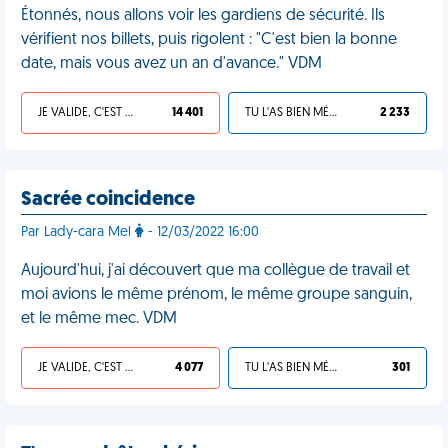
Étonnés, nous allons voir les gardiens de sécurité. Ils
vérifient nos billets, puis rigolent : "C'est bien la bonne
date, mais vous avez un an d'avance." VDM
JE VALIDE, C'EST UNE VDM
14 401
TU L'AS BIEN MÉRITÉ
2 233
Sacrée coincidence
Par Lady-cara Mel
- 12/03/2022 16:00
Aujourd'hui, j'ai découvert que ma collègue de travail et
moi avions le même prénom, le même groupe sanguin,
et le même mec. VDM
JE VALIDE, C'EST UNE VDM
4 077
TU L'AS BIEN MÉRITÉ
301