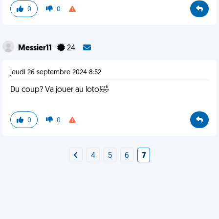
0
0
Messier11
24
jeudi 26 septembre 2024 8:52
Du coup? Va jouer au loto!🤣
0
0
4
5
6
7