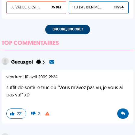
JE VALIDE, C'EST UNE VDM
75 013
TU L'AS BIEN MÉRITÉ
11 554
ENCORE, ENCORE !
TOP COMMENTAIRES
Gueuxgol
3
vendredi 10 avril 2009 21:24
suffit de sortir le truc du "Vous m'avez pas vu, je vous ai
pas vu!" xD
221
2