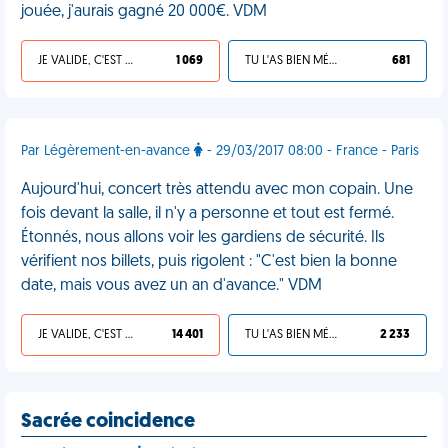
jouée, j'aurais gagné 20 000€. VDM
JE VALIDE, C'EST UNE VDM
1 069
TU L'AS BIEN MÉRITÉ
681
Par Légèrement-en-avance
- 29/03/2017 08:00 - France - Paris
Aujourd'hui, concert très attendu avec mon copain. Une
fois devant la salle, il n'y a personne et tout est fermé.
Étonnés, nous allons voir les gardiens de sécurité. Ils
vérifient nos billets, puis rigolent : "C'est bien la bonne
date, mais vous avez un an d'avance." VDM
JE VALIDE, C'EST UNE VDM
14 401
TU L'AS BIEN MÉRITÉ
2 233
Sacrée coincidence