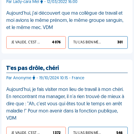
Par Lady-cara Mel
- 12/03/2022 16:00
Aujourd'hui, j'ai découvert que ma collègue de travail et
moi avions le même prénom, le même groupe sanguin,
et le même mec. VDM
JE VALIDE, C'EST UNE VDM
4 076
TU L'AS BIEN MÉRITÉ
301
T'es pas drôle, chéri
Par Anonyme
- 19/10/2024 10:15 - France
Aujourd'hui, je fais visiter mon lieu de travail à mon chéri.
En rencontrant ma manager, il n'a rien trouvé de mieux à
dire que : "Ah, c'est vous qui êtes tout le temps en arrêt
maladie !" Pour mon avenir dans la fonction publique,
VDM
JE VALIDE, C'EST UNE VDM
1 372
TU L'AS BIEN MÉRITÉ
546