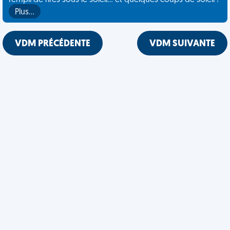
rempli de rires sous le soleil... et quelques coups de soleil !
Plus…
VDM PRÉCÉDENTE
VDM SUIVANTE