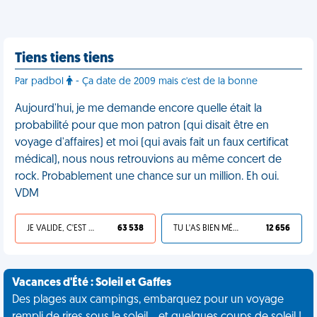
Tiens tiens tiens
Par padbol
- Ça date de 2009 mais c'est de la bonne
Aujourd'hui, je me demande encore quelle était la
probabilité pour que mon patron (qui disait être en
voyage d'affaires) et moi (qui avais fait un faux certificat
médical), nous nous retrouvions au même concert de
rock. Probablement une chance sur un million. Eh oui.
VDM
JE VALIDE, C'EST UNE VDM
63 538
TU L'AS BIEN MÉRITÉ
12 656
Vacances d'Été : Soleil et Gaffes
Des plages aux campings, embarquez pour un voyage