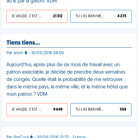
au lit par la gastro. VDM
JE VALIDE, C'EST UNE VDM
21 312
TU L'AS BIEN MÉRITÉ
4 273
Tiens tiens…
Par anon
- 10/09/2018 08:00
Aujourd’hui, après plus de six mois de travail avec un
patron exécrable, je décide de prendre deux semaines
de congés. Quelle était la probabilité de me retrouver
dans le même pays, la même ville, et le même hôtel que
mon patron ? VDM
JE VALIDE, C'EST UNE VDM
9 649
TU L'AS BIEN MÉRITÉ
558
Par PasCool
- 09/06/2016 12:33 - France