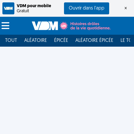
VDM pour mobile
Ouvrir dans l'app
×
Gratuit
TOUT
ALÉATOIRE
ÉPICÉE
ALÉATOIRE ÉPICÉE
LE TO