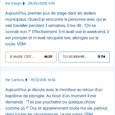
Par trasgo
- 28/06/2008 11:59
Aujourd'hui, premier jour de stage dans les ateliers
municipaux. Quand je rencontre la personne avec qui je
vais travailler pendant 3 semaines, il me dit : "On se
connait non ?" Effectivement. Il m'avait vue le week-end, il
est pompier et m'avait récupéré ivre, allongée sur la
route. VDM
JE VALIDE, C'EST UNE VDM
46 211
TU L'AS BIEN MÉRITÉ
13 714
Par Caribou
- 19/12/2016 14:50
Aujourd'hui, je discute avec le moniteur au retour d'un
baptême de plongée. Au bout d'un moment il me
demande : "T'es pas psychiatre ou quelque chose
comme ça ?" Oui, et apparemment toute ma vie, partout,
dans toutes les circonstances, ça me suivra. VDM