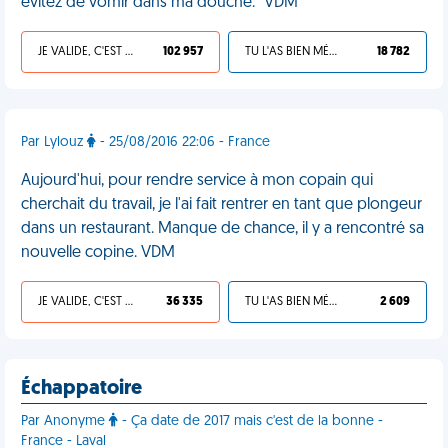
évitez de vomir dans ma douche." VDM
JE VALIDE, C'EST UNE VDM
102 957
TU L'AS BIEN MÉRITÉ
18 782
Par Lylouz
- 25/08/2016 22:06 - France
Aujourd'hui, pour rendre service à mon copain qui
cherchait du travail, je l'ai fait rentrer en tant que plongeur
dans un restaurant. Manque de chance, il y a rencontré sa
nouvelle copine. VDM
JE VALIDE, C'EST UNE VDM
36 335
TU L'AS BIEN MÉRITÉ
2 609
Échappatoire
Par Anonyme
- Ça date de 2017 mais c'est de la bonne -
France - Laval