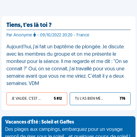
Tiens, t'es là toi ?
Par Anonyme
- 09/10/2022 20:20 - France
Aujourd'hui, j'ai fait un baptême de plongée. Je discute
avec les membres du groupe et on me présente le
moniteur pour la séance. Il me regarde et me dit : "On se
connait ?" Oui, on se connait, j'ai travaillé pour vous une
semaine avant que vous ne me viriez. C'était il y a deux
semaines. VDM
JE VALIDE, C'EST UNE VDM
5 812
TU L'AS BIEN MÉRITÉ
776
Vacances d'Été : Soleil et Gaffes
Des plages aux campings, embarquez pour un voyage