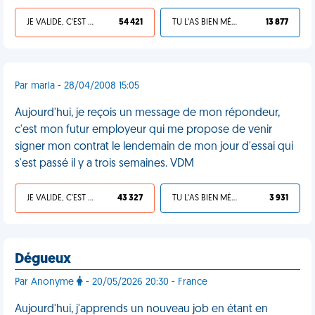
JE VALIDE, C'EST UNE VDM
54 421
TU L'AS BIEN MÉRITÉ
13 877
Par marla - 28/04/2008 15:05
Aujourd'hui, je reçois un message de mon répondeur,
c'est mon futur employeur qui me propose de venir
signer mon contrat le lendemain de mon jour d'essai qui
s'est passé il y a trois semaines. VDM
JE VALIDE, C'EST UNE VDM
43 327
TU L'AS BIEN MÉRITÉ
3 931
Dégueux
Par Anonyme
- 20/05/2026 20:30 - France
Aujourd'hui, j'apprends un nouveau job en étant en