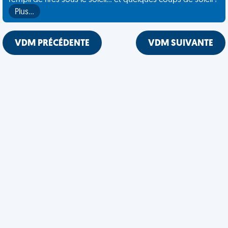
rempli de rires sous le soleil... et quelques coups de soleil !
Plus…
VDM PRÉCÉDENTE
VDM SUIVANTE