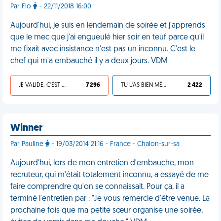
Par Flo
- 22/11/2018 16:00
Aujourd'hui, je suis en lendemain de soirée et j'apprends
que le mec que j'ai engueulé hier soir en teuf parce qu'il
me fixait avec insistance n'est pas un inconnu. C'est le
chef qui m'a embauché il y a deux jours. VDM
JE VALIDE, C'EST UNE VDM
7 296
TU L'AS BIEN MÉRITÉ
2 422
Winner
Par Pauline
- 19/03/2014 21:16 - France - Chalon-sur-sa
Aujourd'hui, lors de mon entretien d'embauche, mon
recruteur, qui m'était totalement inconnu, a essayé de me
faire comprendre qu'on se connaissait. Pour ça, il a
terminé l'entretien par : "Je vous remercie d'être venue. La
prochaine fois que ma petite sœur organise une soirée,