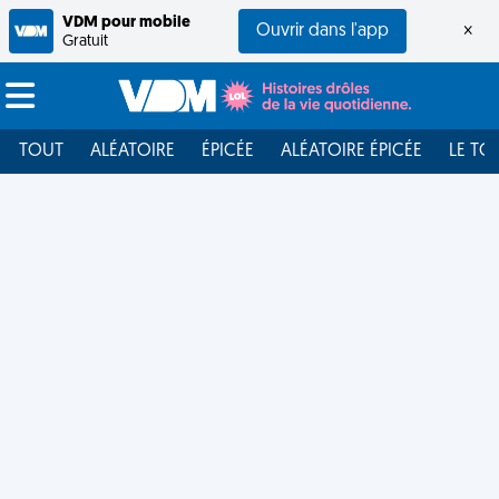
VDM pour mobile
Ouvrir dans l'app
×
Gratuit
TOUT
ALÉATOIRE
ÉPICÉE
ALÉATOIRE ÉPICÉE
LE TO