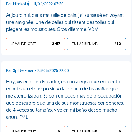
Par kikekoi
- 11/04/2022 07:30
Aujourd'hui, dans ma salle de bain, j’ai sursauté en voyant
une araignée. Une de celles qui tissent des toiles qui
piègent les moustiques. Gros dilemme. VDM
JE VALIDE, C'EST UNE VDM
2 417
TU L'AS BIEN MÉRITÉ
452
Par Spider-fear - 23/05/2025 22:00
Hoy, viviendo en Ecuador, es con alegría que encuentro
en mi casa el cuerpo sin vida de una de las arañas que
me aterrorizaban. Es con un poco más de preocupación
que descubro que una de sus monstruosas congéneres,
de 4 veces su tamaño, vive en mi baño desde mucho
antes. FML