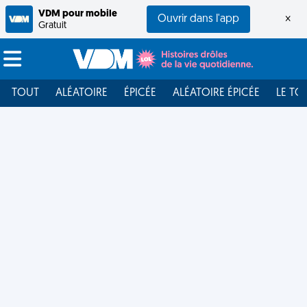
VDM pour mobile
Ouvrir dans l'app
×
Gratuit
TOUT
ALÉATOIRE
ÉPICÉE
ALÉATOIRE ÉPICÉE
LE TO