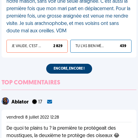
notre maison, sans voir une seule araignée. C’est aussi la
première fois que mon mari part en déplacement. Pour la
première fois, une grosse araignée est venue me rendre
visite. Je suis arachnophobe, et mes voisins ont sans
doute mal aux oreilles. VDM
JE VALIDE, C'EST UNE VDM
2 829
TU L'AS BIEN MÉRITÉ
439
ENCORE, ENCORE !
TOP COMMENTAIRES
Ablator
17
vendredi 8 juillet 2022 12:28
De quoi te plains tu ? la première te protégeait des
moustiques, la deuxième te protège des oiseaux 😂