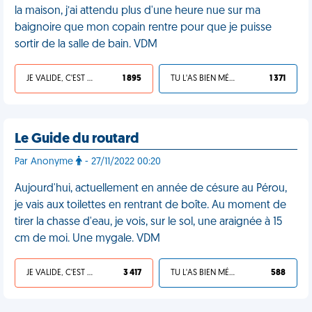
la maison, j’ai attendu plus d'une heure nue sur ma
baignoire que mon copain rentre pour que je puisse
sortir de la salle de bain. VDM
JE VALIDE, C'EST UNE VDM
1 895
TU L'AS BIEN MÉRITÉ
1 371
Le Guide du routard
Par Anonyme
- 27/11/2022 00:20
Aujourd'hui, actuellement en année de césure au Pérou,
je vais aux toilettes en rentrant de boîte. Au moment de
tirer la chasse d'eau, je vois, sur le sol, une araignée à 15
cm de moi. Une mygale. VDM
JE VALIDE, C'EST UNE VDM
3 417
TU L'AS BIEN MÉRITÉ
588