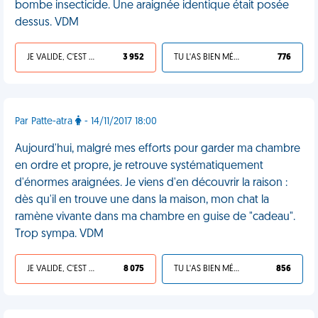
bombe insecticide. Une araignée identique était posée
dessus. VDM
JE VALIDE, C'EST UNE VDM
3 952
TU L'AS BIEN MÉRITÉ
776
Par Patte-atra
- 14/11/2017 18:00
Aujourd'hui, malgré mes efforts pour garder ma chambre
en ordre et propre, je retrouve systématiquement
d'énormes araignées. Je viens d'en découvrir la raison :
dès qu'il en trouve une dans la maison, mon chat la
ramène vivante dans ma chambre en guise de "cadeau".
Trop sympa. VDM
JE VALIDE, C'EST UNE VDM
8 075
TU L'AS BIEN MÉRITÉ
856