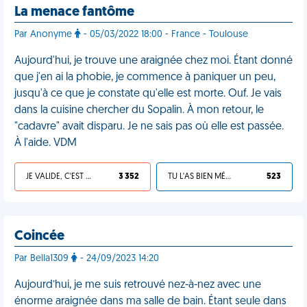
La menace fantôme
Par Anonyme
- 05/03/2022 18:00 - France - Toulouse
Aujourd'hui, je trouve une araignée chez moi. Étant donné
que j'en ai la phobie, je commence à paniquer un peu,
jusqu'à ce que je constate qu'elle est morte. Ouf. Je vais
dans la cuisine chercher du Sopalin. À mon retour, le
"cadavre" avait disparu. Je ne sais pas où elle est passée.
À l'aide. VDM
JE VALIDE, C'EST UNE VDM
3 352
TU L'AS BIEN MÉRITÉ
523
Coincée
Par Bella1309
- 24/09/2023 14:20
Aujourd’hui, je me suis retrouvé nez-à-nez avec une
énorme araignée dans ma salle de bain. Étant seule dans