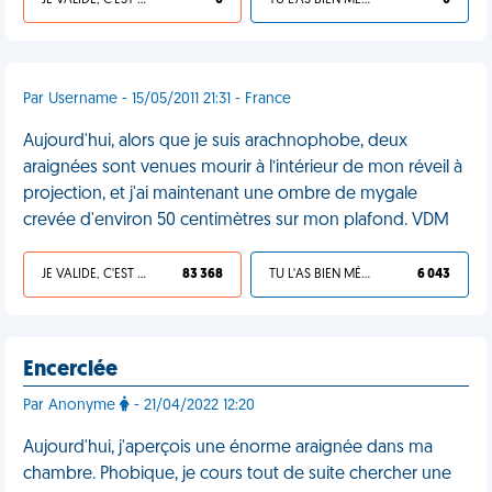
JE VALIDE, C'EST UNE VDM
0
TU L'AS BIEN MÉRITÉ
0
Par Username - 15/05/2011 21:31 - France
Aujourd'hui, alors que je suis arachnophobe, deux
araignées sont venues mourir à l’intérieur de mon réveil à
projection, et j'ai maintenant une ombre de mygale
crevée d'environ 50 centimètres sur mon plafond. VDM
JE VALIDE, C'EST UNE VDM
83 368
TU L'AS BIEN MÉRITÉ
6 043
Encerclée
Par Anonyme
- 21/04/2022 12:20
Aujourd'hui, j'aperçois une énorme araignée dans ma
chambre. Phobique, je cours tout de suite chercher une