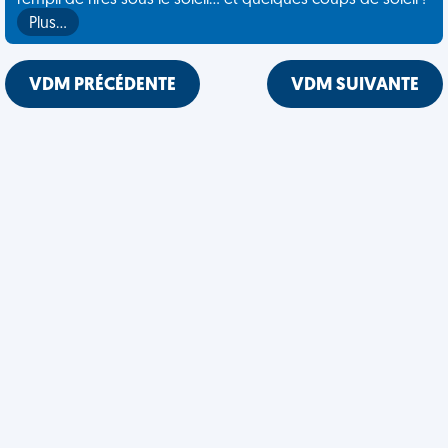
rempli de rires sous le soleil... et quelques coups de soleil !
Plus…
VDM PRÉCÉDENTE
VDM SUIVANTE