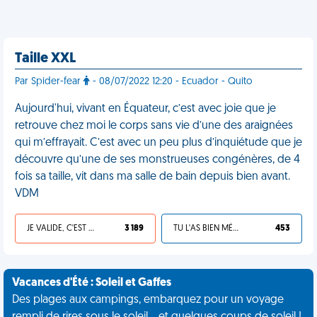
Taille XXL
Par Spider-fear
- 08/07/2022 12:20 - Ecuador - Quito
Aujourd'hui, vivant en Équateur, c’est avec joie que je
retrouve chez moi le corps sans vie d’une des araignées
qui m’effrayait. C’est avec un peu plus d’inquiétude que je
découvre qu’une de ses monstrueuses congénères, de 4
fois sa taille, vit dans ma salle de bain depuis bien avant.
VDM
JE VALIDE, C'EST UNE VDM
3 189
TU L'AS BIEN MÉRITÉ
453
Vacances d'Été : Soleil et Gaffes
Des plages aux campings, embarquez pour un voyage