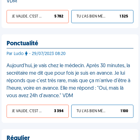
VDM
JE VALIDE, C'EST UNE VDM
5 782
TU L'AS BIEN MÉRITÉ
1 325
Ponctualité
Par Ludo
- 29/07/2023 08:20
Aujourd'hui, je vais chez le médecin. Après 30 minutes, la
secrétaire me dit que pour fois je suis en avance. Je lui
réponds que c'est très rare, mais que ça m'arrive d'être à
l'heure, voire en avance. Elle me répond : "Oui, mais là
vous avez 24h d'avance." VDM
JE VALIDE, C'EST UNE VDM
3 394
TU L'AS BIEN MÉRITÉ
1 100
Régulier