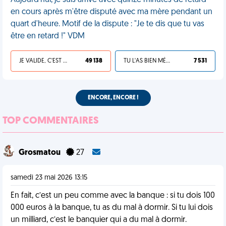
Aujourd'hui, je suis arrivé avec quinze minutes de retard
en cours après m'être disputé avec ma mère pendant un
quart d'heure. Motif de la dispute : "Je te dis que tu vas
être en retard !" VDM
JE VALIDE, C'EST UNE VDM
49 138
TU L'AS BIEN MÉRITÉ
7 531
ENCORE, ENCORE !
TOP COMMENTAIRES
Grosmatou
27
samedi 23 mai 2026 13:15
En fait, c’est un peu comme avec la banque : si tu dois 100
000 euros à la banque, tu as du mal à dormir. Si tu lui dois
un milliard, c’est le banquier qui a du mal à dormir.