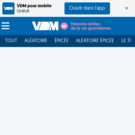
VDM pour mobile
Ouvrir dans l'app
×
Gratuit
TOUT
ALÉATOIRE
ÉPICÉE
ALÉATOIRE ÉPICÉE
LE TO