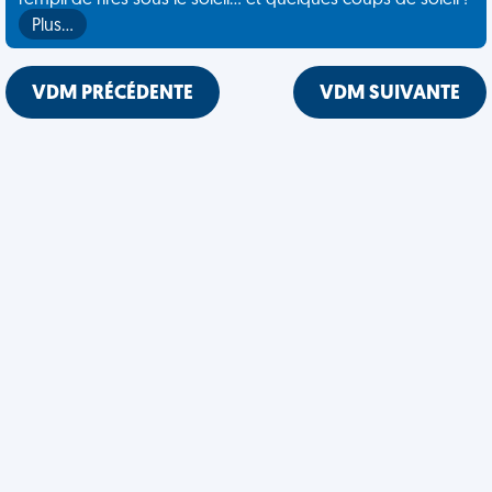
rempli de rires sous le soleil... et quelques coups de soleil !
Plus…
VDM PRÉCÉDENTE
VDM SUIVANTE