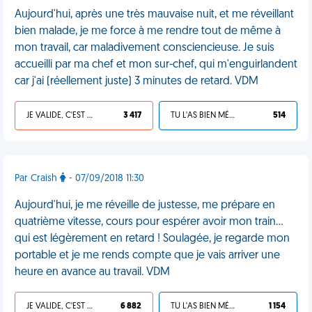
Aujourd'hui, après une très mauvaise nuit, et me réveillant
bien malade, je me force à me rendre tout de même à
mon travail, car maladivement consciencieuse. Je suis
accueilli par ma chef et mon sur-chef, qui m'enguirlandent
car j'ai (réellement juste) 3 minutes de retard. VDM
JE VALIDE, C'EST UNE VDM
3 417
TU L'AS BIEN MÉRITÉ
514
Par Craish
- 07/09/2018 11:30
Aujourd'hui, je me réveille de justesse, me prépare en
quatrième vitesse, cours pour espérer avoir mon train...
qui est légèrement en retard ! Soulagée, je regarde mon
portable et je me rends compte que je vais arriver une
heure en avance au travail. VDM
JE VALIDE, C'EST UNE VDM
6 882
TU L'AS BIEN MÉRITÉ
1 154