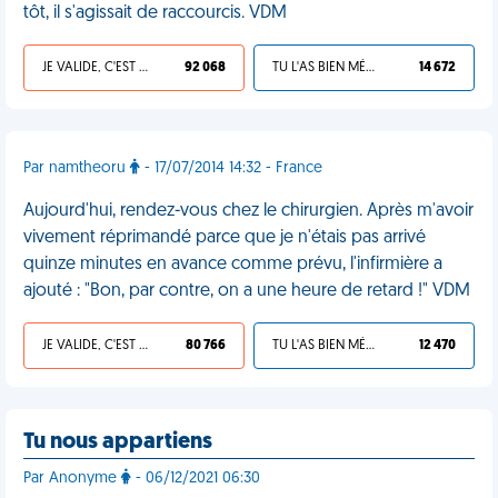
tôt, il s'agissait de raccourcis. VDM
JE VALIDE, C'EST UNE VDM
92 068
TU L'AS BIEN MÉRITÉ
14 672
Par namtheoru
- 17/07/2014 14:32 - France
Aujourd'hui, rendez-vous chez le chirurgien. Après m'avoir
vivement réprimandé parce que je n'étais pas arrivé
quinze minutes en avance comme prévu, l'infirmière a
ajouté : "Bon, par contre, on a une heure de retard !" VDM
JE VALIDE, C'EST UNE VDM
80 766
TU L'AS BIEN MÉRITÉ
12 470
Tu nous appartiens
Par Anonyme
- 06/12/2021 06:30