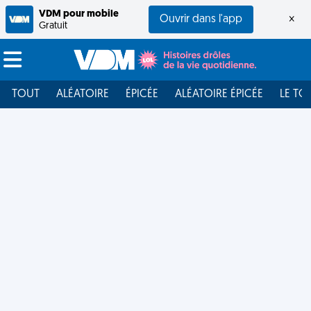
VDM pour mobile
Ouvrir dans l'app
×
Gratuit
TOUT
ALÉATOIRE
ÉPICÉE
ALÉATOIRE ÉPICÉE
LE TO