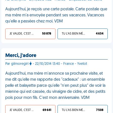
Aujourd'hui, je reçois une carte postale. Carte postale que
ma mère m'a envoyée pendant ses vacances. Vacances
qu'elle a passées chez moi. VDM
JE VALIDE, C'EST UNE VDM
50 878
TU L'AS BIEN MÉRITÉ
4 634
Merci, j'adore
Par gilmoregirl
- 22/10/2014 13:40 - France - Yvetot
Aujourd'hui, ma mère m'annonce sa prochaine visite, et
me dit qu'elle me rapporte des "cadeaux" : un ensemble
pelle et balayette parce qu'elle "n'en peut plus" de voir la
mienne qui est cassée, du vinaigre de cidre, et des petits
pois pour mon fils. C'est mon anniversaire. VDM
JE VALIDE, C'EST UNE VDM
69 641
TU L'AS BIEN MÉRITÉ
7 508