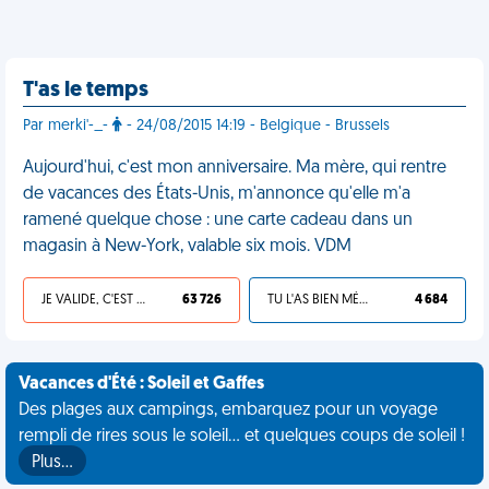
T'as le temps
Par merki'-_-
- 24/08/2015 14:19 - Belgique - Brussels
Aujourd'hui, c'est mon anniversaire. Ma mère, qui rentre
de vacances des États-Unis, m'annonce qu'elle m'a
ramené quelque chose : une carte cadeau dans un
magasin à New-York, valable six mois. VDM
JE VALIDE, C'EST UNE VDM
63 726
TU L'AS BIEN MÉRITÉ
4 684
Vacances d'Été : Soleil et Gaffes
Des plages aux campings, embarquez pour un voyage
rempli de rires sous le soleil... et quelques coups de soleil !
Plus…