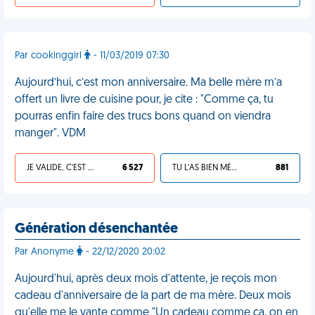
Par cookinggirl
- 11/03/2019 07:30
Aujourd’hui, c’est mon anniversaire. Ma belle mère m’a
offert un livre de cuisine pour, je cite : "Comme ça, tu
pourras enfin faire des trucs bons quand on viendra
manger". VDM
JE VALIDE, C'EST UNE VDM
6 527
TU L'AS BIEN MÉRITÉ
881
Génération désenchantée
Par Anonyme
- 22/12/2020 20:02
Aujourd'hui, après deux mois d'attente, je reçois mon
cadeau d'anniversaire de la part de ma mère. Deux mois
qu'elle me le vante comme "Un cadeau comme ça, on en