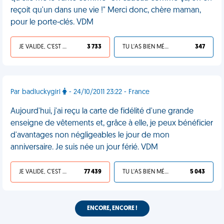
reçoit qu'un dans une vie !" Merci donc, chère maman,
pour le porte-clés. VDM
JE VALIDE, C'EST UNE VDM
3 733
TU L'AS BIEN MÉRITÉ
347
Par badluckygirl
- 24/10/2011 23:22 - France
Aujourd'hui, j'ai reçu la carte de fidélité d'une grande
enseigne de vêtements et, grâce à elle, je peux bénéficier
d'avantages non négligeables le jour de mon
anniversaire. Je suis née un jour férié. VDM
JE VALIDE, C'EST UNE VDM
77 439
TU L'AS BIEN MÉRITÉ
5 043
ENCORE, ENCORE !