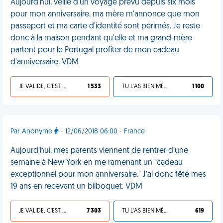
Aujourd'hui, veille d'un voyage prévu depuis six mois
pour mon anniversaire, ma mère m'annonce que mon
passeport et ma carte d'identité sont périmés. Je reste
donc à la maison pendant qu'elle et ma grand-mère
partent pour le Portugal profiter de mon cadeau
d'anniversaire. VDM
JE VALIDE, C'EST UNE VDM
1 533
TU L'AS BIEN MÉRITÉ
1 100
Par Anonyme
- 12/06/2018 06:00 - France
Aujourd’hui, mes parents viennent de rentrer d’une
semaine à New York en me ramenant un "cadeau
exceptionnel pour mon anniversaire." J’ai donc fêté mes
19 ans en recevant un bilboquet. VDM
JE VALIDE, C'EST UNE VDM
7 303
TU L'AS BIEN MÉRITÉ
619