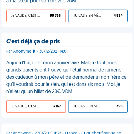
à ma sœur pour son brevet. VDM
JE VALIDE, C'EST UNE VDM
99 768
TU L'AS BIEN MÉRITÉ
4 834
C'est déjà ça de pris
Par Anonyme
- 30/12/2021 14:01
Aujourd'hui, c'est mon anniversaire. Malgré tout, mes
grands-parents ont trouvé qu'il était normal de ramener
des cadeaux à mon père et de demander à mon frère ce
qu'il voudrait pour le sien, qui est dans six mois. Moi, je
n'ai eu qu'un billet de 20€. VDM
JE VALIDE, C'EST UNE VDM
3 167
TU L'AS BIEN MÉRITÉ
395
Par anonyme - 27/11/2015 11:32 - France - Criquebeuf-sur-seine