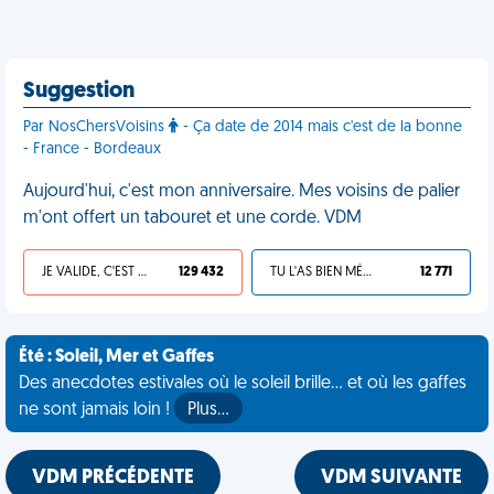
Suggestion
Par NosChersVoisins
- Ça date de 2014 mais c'est de la bonne
- France - Bordeaux
Aujourd'hui, c'est mon anniversaire. Mes voisins de palier
m'ont offert un tabouret et une corde. VDM
JE VALIDE, C'EST UNE VDM
129 432
TU L'AS BIEN MÉRITÉ
12 771
Été : Soleil, Mer et Gaffes
Des anecdotes estivales où le soleil brille... et où les gaffes
ne sont jamais loin !
Plus…
VDM PRÉCÉDENTE
VDM SUIVANTE