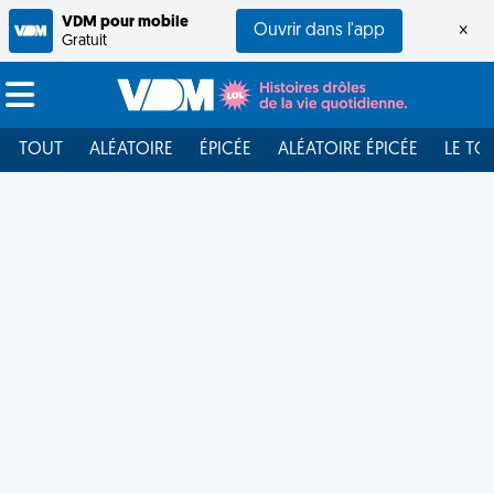
VDM pour mobile
Ouvrir dans l'app
×
Gratuit
TOUT
ALÉATOIRE
ÉPICÉE
ALÉATOIRE ÉPICÉE
LE TO