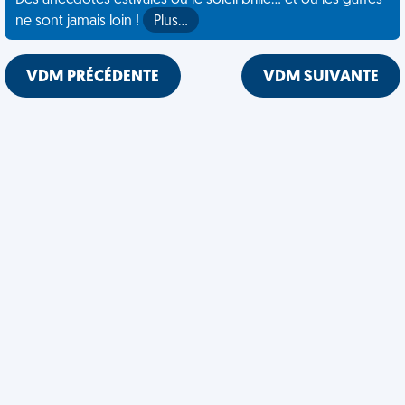
Des anecdotes estivales où le soleil brille... et où les gaffes
ne sont jamais loin !
Plus…
VDM PRÉCÉDENTE
VDM SUIVANTE