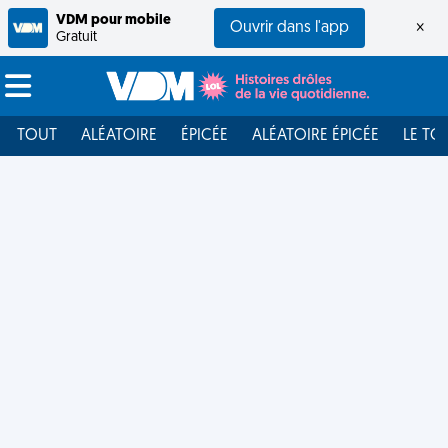
VDM pour mobile
Ouvrir dans l'app
×
Gratuit
TOUT
ALÉATOIRE
ÉPICÉE
ALÉATOIRE ÉPICÉE
LE TO