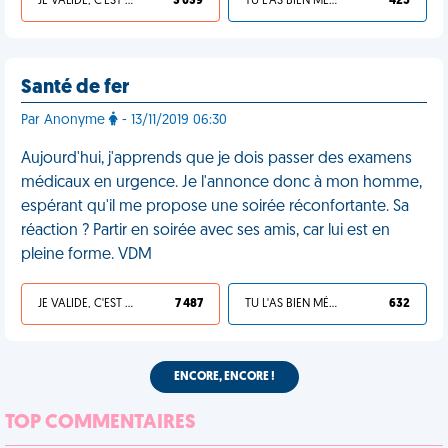
JE VALIDE, C'EST UNE VDM
3 039
TU L'AS BIEN MÉRITÉ
425
Santé de fer
Par Anonyme
- 13/11/2019 06:30
Aujourd'hui, j'apprends que je dois passer des examens
médicaux en urgence. Je l'annonce donc à mon homme,
espérant qu'il me propose une soirée réconfortante. Sa
réaction ? Partir en soirée avec ses amis, car lui est en
pleine forme. VDM
JE VALIDE, C'EST UNE VDM
7 487
TU L'AS BIEN MÉRITÉ
632
ENCORE, ENCORE !
TOP COMMENTAIRES