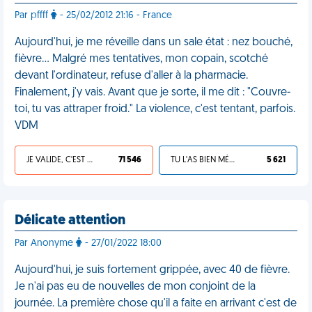
Par pffff
- 25/02/2012 21:16 - France
Aujourd'hui, je me réveille dans un sale état : nez bouché,
fièvre... Malgré mes tentatives, mon copain, scotché
devant l'ordinateur, refuse d'aller à la pharmacie.
Finalement, j'y vais. Avant que je sorte, il me dit : "Couvre-
toi, tu vas attraper froid." La violence, c'est tentant, parfois.
VDM
JE VALIDE, C'EST UNE VDM
71 546
TU L'AS BIEN MÉRITÉ
5 621
Délicate attention
Par Anonyme
- 27/01/2022 18:00
Aujourd'hui, je suis fortement grippée, avec 40 de fièvre.
Je n'ai pas eu de nouvelles de mon conjoint de la
journée. La première chose qu'il a faite en arrivant c'est de