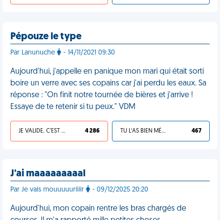
Pépouze le type
Par Lanunuche
- 14/11/2021 09:30
Aujourd'hui, j'appelle en panique mon mari qui était sorti
boire un verre avec ses copains car j'ai perdu les eaux. Sa
réponse : "On finit notre tournée de bières et j'arrive !
Essaye de te retenir si tu peux." VDM
JE VALIDE, C'EST UNE VDM
4 286
TU L'AS BIEN MÉRITÉ
467
J'ai maaaaaaaaal
Par Je vais mouuuuuriiiir
- 09/12/2025 20:20
Aujourd'hui, mon copain rentre les bras chargés de