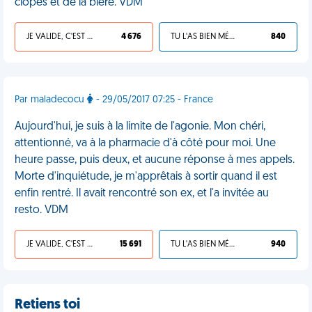
clopes et de la bière. VDM
JE VALIDE, C'EST UNE VDM
4 676
TU L'AS BIEN MÉRITÉ
840
Par maladecocu
- 29/05/2017 07:25 - France
Aujourd'hui, je suis à la limite de l'agonie. Mon chéri,
attentionné, va à la pharmacie d'à côté pour moi. Une
heure passe, puis deux, et aucune réponse à mes appels.
Morte d'inquiétude, je m'apprêtais à sortir quand il est
enfin rentré. Il avait rencontré son ex, et l'a invitée au
resto. VDM
JE VALIDE, C'EST UNE VDM
15 691
TU L'AS BIEN MÉRITÉ
940
Retiens toi