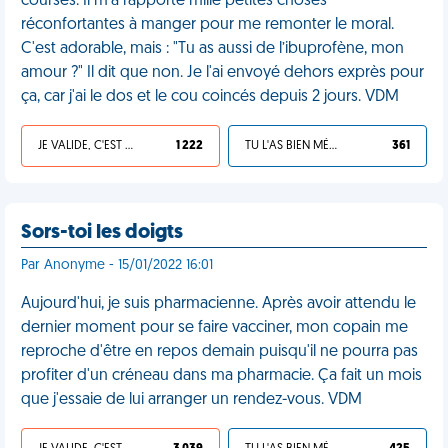
courses. Il m'a rapporté mille petites choses
réconfortantes à manger pour me remonter le moral.
C'est adorable, mais : "Tu as aussi de l’ibuprofène, mon
amour ?" Il dit que non. Je l'ai envoyé dehors exprès pour
ça, car j'ai le dos et le cou coincés depuis 2 jours. VDM
JE VALIDE, C'EST UNE VDM
1 222
TU L'AS BIEN MÉRITÉ
361
Sors-toi les doigts
Par Anonyme - 15/01/2022 16:01
Aujourd'hui, je suis pharmacienne. Après avoir attendu le
dernier moment pour se faire vacciner, mon copain me
reproche d'être en repos demain puisqu'il ne pourra pas
profiter d'un créneau dans ma pharmacie. Ça fait un mois
que j'essaie de lui arranger un rendez-vous. VDM