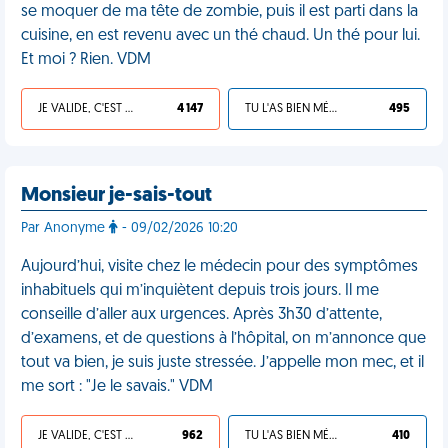
se moquer de ma tête de zombie, puis il est parti dans la
cuisine, en est revenu avec un thé chaud. Un thé pour lui.
Et moi ? Rien. VDM
JE VALIDE, C'EST UNE VDM
4 147
TU L'AS BIEN MÉRITÉ
495
Monsieur je-sais-tout
Par Anonyme
- 09/02/2026 10:20
Aujourd’hui, visite chez le médecin pour des symptômes
inhabituels qui m’inquiètent depuis trois jours. Il me
conseille d’aller aux urgences. Après 3h30 d’attente,
d’examens, et de questions à l’hôpital, on m’annonce que
tout va bien, je suis juste stressée. J’appelle mon mec, et il
me sort : "Je le savais." VDM
JE VALIDE, C'EST UNE VDM
962
TU L'AS BIEN MÉRITÉ
410