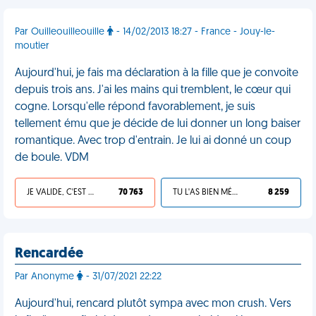
Par Ouilleouilleouille
- 14/02/2013 18:27 - France - Jouy-le-
moutier
Aujourd'hui, je fais ma déclaration à la fille que je convoite
depuis trois ans. J'ai les mains qui tremblent, le cœur qui
cogne. Lorsqu'elle répond favorablement, je suis
tellement ému que je décide de lui donner un long baiser
romantique. Avec trop d'entrain. Je lui ai donné un coup
de boule. VDM
JE VALIDE, C'EST UNE VDM
70 763
TU L'AS BIEN MÉRITÉ
8 259
Rencardée
Par Anonyme
- 31/07/2021 22:22
Aujourd'hui, rencard plutôt sympa avec mon crush. Vers