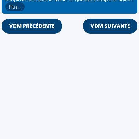
rempli de rires sous le soleil... et quelques coups de soleil !
Plus…
VDM PRÉCÉDENTE
VDM SUIVANTE