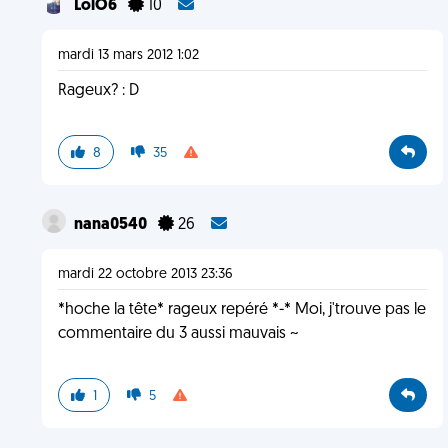
LolO6
10
mardi 13 mars 2012 1:02
Rageux? : D
8
35
nana0540
26
mardi 22 octobre 2013 23:36
*hoche la tête* rageux repéré *-* Moi, j'trouve pas le
commentaire du 3 aussi mauvais ~
1
5