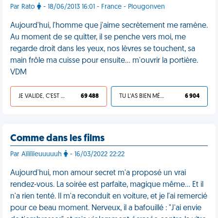
Par Rato
- 18/06/2013 16:01 - France - Plougonven
Aujourd'hui, l'homme que j'aime secrètement me ramène.
Au moment de se quitter, il se penche vers moi, me
regarde droit dans les yeux, nos lèvres se touchent, sa
main frôle ma cuisse pour ensuite… m'ouvrir la portière.
VDM
JE VALIDE, C'EST UNE VDM
69 488
TU L'AS BIEN MÉRITÉ
6 904
Comme dans les films
Par Aïïïïïïeuuuuuh
- 16/03/2022 22:22
Aujourd'hui, mon amour secret m'a proposé un vrai
rendez-vous. La soirée est parfaite, magique même… Et il
n'a rien tenté. Il m'a reconduit en voiture, et je l'ai remercié
pour ce beau moment. Nerveux, il a bafouillé : "J'ai envie