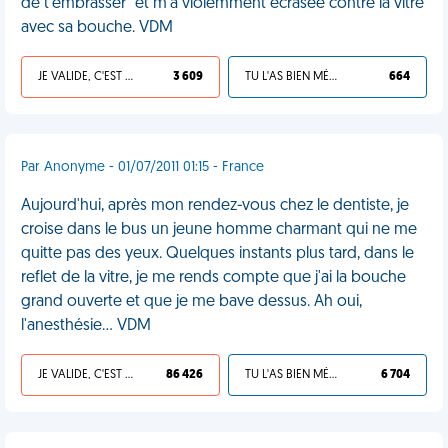
de t'embrasser" et m'a violemment écrasée contre la vitre
avec sa bouche. VDM
JE VALIDE, C'EST UNE VDM
3 609
TU L'AS BIEN MÉRITÉ
664
Par Anonyme - 01/07/2011 01:15 - France
Aujourd'hui, après mon rendez-vous chez le dentiste, je
croise dans le bus un jeune homme charmant qui ne me
quitte pas des yeux. Quelques instants plus tard, dans le
reflet de la vitre, je me rends compte que j'ai la bouche
grand ouverte et que je me bave dessus. Ah oui,
l'anesthésie... VDM
JE VALIDE, C'EST UNE VDM
86 426
TU L'AS BIEN MÉRITÉ
6 704