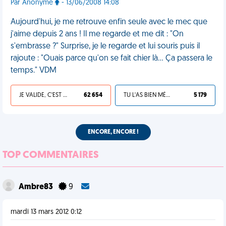
Par Anonyme
- 13/06/2008 14:08
Aujourd'hui, je me retrouve enfin seule avec le mec que
j'aime depuis 2 ans ! Il me regarde et me dit : "On
s'embrasse ?" Surprise, je le regarde et lui souris puis il
rajoute : "Ouais parce qu'on se fait chier là… Ça passera le
temps." VDM
JE VALIDE, C'EST UNE VDM
62 654
TU L'AS BIEN MÉRITÉ
5 179
ENCORE, ENCORE !
TOP COMMENTAIRES
Ambre83
9
mardi 13 mars 2012 0:12