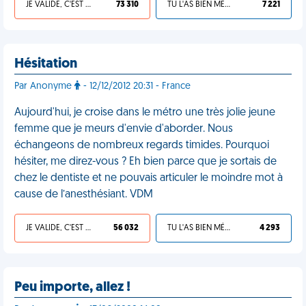
JE VALIDE, C'EST UNE VDM
73 310
TU L'AS BIEN MÉRITÉ
7 221
Hésitation
Par Anonyme
- 12/12/2012 20:31 - France
Aujourd'hui, je croise dans le métro une très jolie jeune
femme que je meurs d'envie d'aborder. Nous
échangeons de nombreux regards timides. Pourquoi
hésiter, me direz-vous ? Eh bien parce que je sortais de
chez le dentiste et ne pouvais articuler le moindre mot à
cause de l’anesthésiant. VDM
JE VALIDE, C'EST UNE VDM
56 032
TU L'AS BIEN MÉRITÉ
4 293
Peu importe, allez !