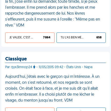
la fin, j'ose enfin lui demander, toute timide, si je peux
l'embrasser. Il me prend alors par les hanches et me
rapproche dangereusement de lui. Nos lèvres
s'effleurent, puis il me susurre à l'oreille : "Même pas en
rêve." VDM
JE VALIDE, C'EST UNE VDM
7 864
TU L'AS BIEN MÉRITÉ
658
Classique
Par qyx3lmnop24
- 11/05/2015 09:42 - États-Unis - Napa
Aujourd'hui, j'étais avec le garçon qui m'intéresse. À un
moment, on s'est retourné, et nos regards se sont
croisés. On était face à face, et je me suis dit qu'il allait
enfin m'embrasser. Il a choisi plutôt de me lécher le
visage, du menton jusqu'au front. VDM