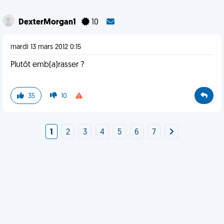
DexterMorgan1
10
mardi 13 mars 2012 0:15
Plutôt emb(a)rasser ?
35
10
1
2
3
4
5
6
7