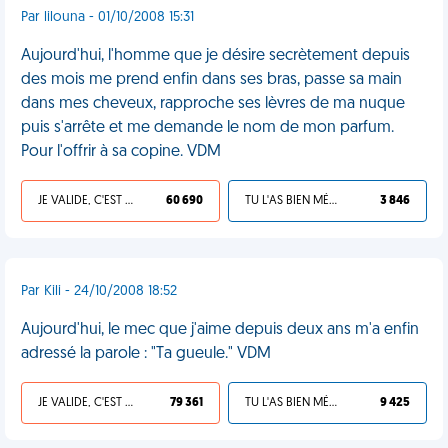
Par lilouna - 01/10/2008 15:31
Aujourd'hui, l'homme que je désire secrètement depuis
des mois me prend enfin dans ses bras, passe sa main
dans mes cheveux, rapproche ses lèvres de ma nuque
puis s'arrête et me demande le nom de mon parfum.
Pour l'offrir à sa copine. VDM
JE VALIDE, C'EST UNE VDM
60 690
TU L'AS BIEN MÉRITÉ
3 846
Par Kili - 24/10/2008 18:52
Aujourd'hui, le mec que j'aime depuis deux ans m'a enfin
adressé la parole : "Ta gueule." VDM
JE VALIDE, C'EST UNE VDM
79 361
TU L'AS BIEN MÉRITÉ
9 425