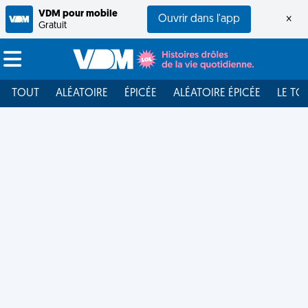
VDM pour mobile
Ouvrir dans l'app
×
Gratuit
TOUT
ALÉATOIRE
ÉPICÉE
ALÉATOIRE ÉPICÉE
LE TO