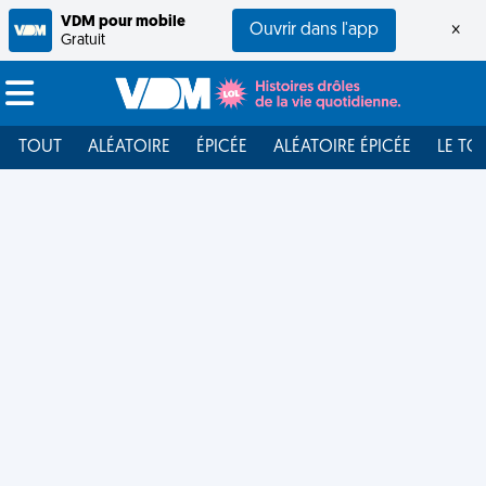
VDM pour mobile
Ouvrir dans l'app
×
Gratuit
TOUT
ALÉATOIRE
ÉPICÉE
ALÉATOIRE ÉPICÉE
LE TO