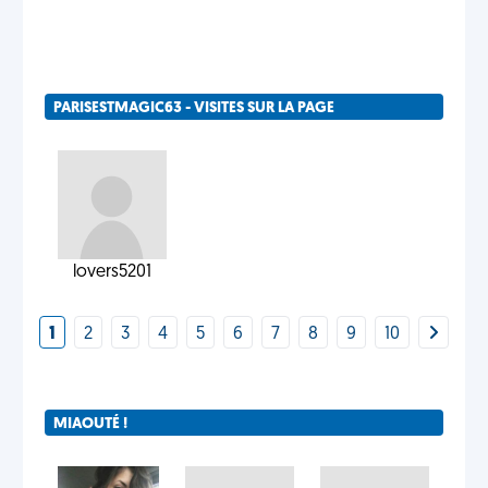
PARISESTMAGIC63 - VISITES SUR LA PAGE
lovers5201
1
2
3
4
5
6
7
8
9
10
MIAOUTÉ !