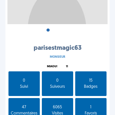
•
•
•
parisestmagic63
MONSIEUR
MIAOU!
11
0
0
15
Suivi
Suiveurs
Badges
47
6065
1
Commentaires
Visites
Favoris