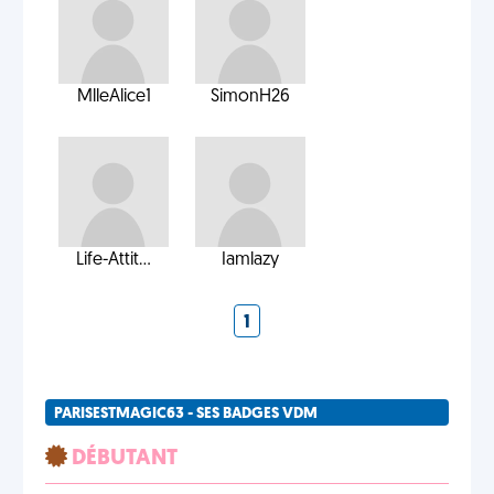
MlleAlice1
SimonH26
Life-Attit...
Iamlazy
1
PARISESTMAGIC63 - SES BADGES VDM
DÉBUTANT