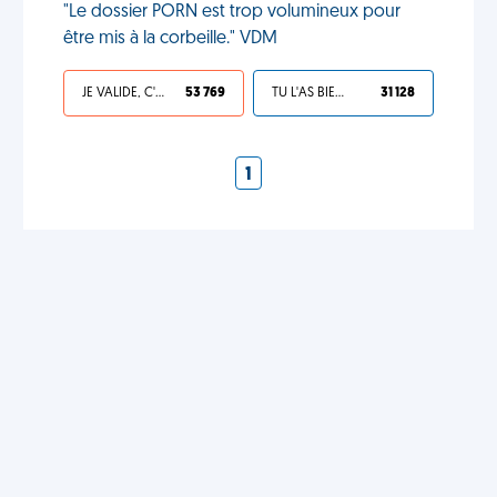
"Le dossier PORN est trop volumineux pour
être mis à la corbeille." VDM
JE VALIDE, C'EST UNE VDM
53 769
TU L'AS BIEN MÉRITÉ
31 128
1