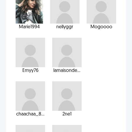
Marie1994
nellyggr
Mogoooo
Emyy76
lamaisonde...
chaachaa_8...
2ne1