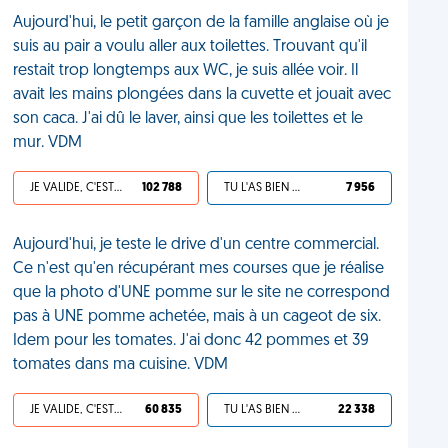
Aujourd'hui, le petit garçon de la famille anglaise où je
suis au pair a voulu aller aux toilettes. Trouvant qu'il
restait trop longtemps aux WC, je suis allée voir. Il
avait les mains plongées dans la cuvette et jouait avec
son caca. J'ai dû le laver, ainsi que les toilettes et le
mur. VDM
JE VALIDE, C'EST UNE VDM
102 788
TU L'AS BIEN MÉRITÉ
7 956
Aujourd'hui, je teste le drive d'un centre commercial.
Ce n'est qu'en récupérant mes courses que je réalise
que la photo d'UNE pomme sur le site ne correspond
pas à UNE pomme achetée, mais à un cageot de six.
Idem pour les tomates. J'ai donc 42 pommes et 39
tomates dans ma cuisine. VDM
JE VALIDE, C'EST UNE VDM
60 835
TU L'AS BIEN MÉRITÉ
22 338