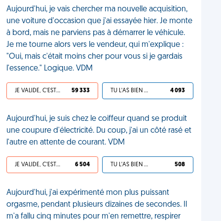
Aujourd'hui, je vais chercher ma nouvelle acquisition,
une voiture d'occasion que j'ai essayée hier. Je monte
à bord, mais ne parviens pas à démarrer le véhicule.
Je me tourne alors vers le vendeur, qui m'explique :
"Oui, mais c'était moins cher pour vous si je gardais
l'essence." Logique. VDM
JE VALIDE, C'EST UNE VDM
59 333
TU L'AS BIEN MÉRITÉ
4 093
Aujourd'hui, je suis chez le coiffeur quand se produit
une coupure d'électricité. Du coup, j'ai un côté rasé et
l'autre en attente de courant. VDM
JE VALIDE, C'EST UNE VDM
6 504
TU L'AS BIEN MÉRITÉ
508
Aujourd'hui, j'ai expérimenté mon plus puissant
orgasme, pendant plusieurs dizaines de secondes. Il
m'a fallu cinq minutes pour m'en remettre, respirer