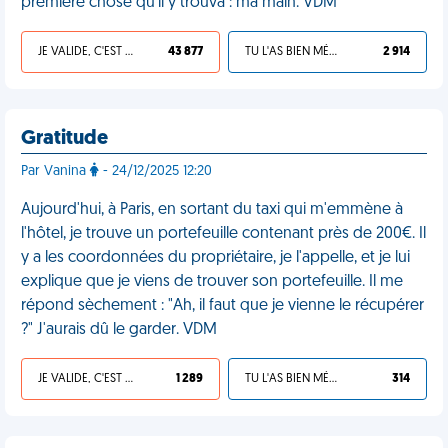
première chose qu'il y trouva : ma main. VDM
JE VALIDE, C'EST UNE VDM
43 877
TU L'AS BIEN MÉRITÉ
2 914
Gratitude
Par Vanina
- 24/12/2025 12:20
Aujourd'hui, à Paris, en sortant du taxi qui m'emmène à
l'hôtel, je trouve un portefeuille contenant près de 200€. Il
y a les coordonnées du propriétaire, je l'appelle, et je lui
explique que je viens de trouver son portefeuille. Il me
répond sèchement : "Ah, il faut que je vienne le récupérer
?" J'aurais dû le garder. VDM
JE VALIDE, C'EST UNE VDM
1 289
TU L'AS BIEN MÉRITÉ
314