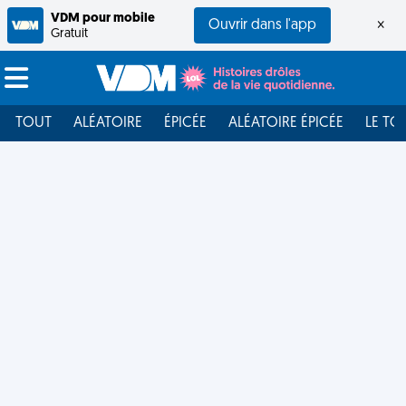
VDM pour mobile
Ouvrir dans l'app
×
Gratuit
TOUT
ALÉATOIRE
ÉPICÉE
ALÉATOIRE ÉPICÉE
LE TO