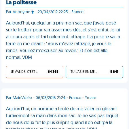
La politesse
Par Anonyme
- 20/04/2012 22:23 - France
Aujourd'hui, quelqu'un a pris mon sac, que j'avais posé
sur le trottoir pour ramasser mes clés, et s'est enfui. Je lui
ai couru après et l'ai finalement rattrapé. Il a posé le sac à
terre en me disant : "Vous m'avez rattrapé, je vous le
rends. Veuillez m'excuser, au revoir." Et s'en est allé,
normal. VDM
JE VALIDE, C'EST UNE VDM
64 365
TU L'AS BIEN MÉRITÉ
5 841
Par MainVolée - 06/03/2016 21:24 - France - Ymare
Aujourd'hui, un homme a tenté de me voler en glissant
furtivement sa main dans mon sac. Je ne sais pas lequel
de nous deux fut le plus surpris quand il en extirpa la