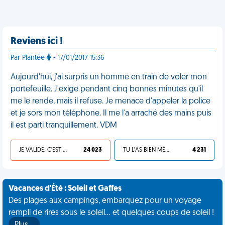
Reviens ici !
Par Plantée
- 17/01/2017 15:36
Aujourd'hui, j'ai surpris un homme en train de voler mon
portefeuille. J'exige pendant cinq bonnes minutes qu'il
me le rende, mais il refuse. Je menace d'appeler la police
et je sors mon téléphone. Il me l'a arraché des mains puis
il est parti tranquillement. VDM
JE VALIDE, C'EST UNE VDM
24 023
TU L'AS BIEN MÉRITÉ
4 231
Vacances d'Été : Soleil et Gaffes
Des plages aux campings, embarquez pour un voyage
rempli de rires sous le soleil... et quelques coups de soleil !