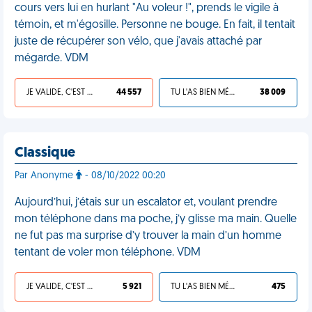
cours vers lui en hurlant "Au voleur !", prends le vigile à
témoin, et m'égosille. Personne ne bouge. En fait, il tentait
juste de récupérer son vélo, que j'avais attaché par
mégarde. VDM
JE VALIDE, C'EST UNE VDM
44 557
TU L'AS BIEN MÉRITÉ
38 009
Classique
Par Anonyme
- 08/10/2022 00:20
Aujourd’hui, j’étais sur un escalator et, voulant prendre
mon téléphone dans ma poche, j’y glisse ma main. Quelle
ne fut pas ma surprise d’y trouver la main d’un homme
tentant de voler mon téléphone. VDM
JE VALIDE, C'EST UNE VDM
5 921
TU L'AS BIEN MÉRITÉ
475