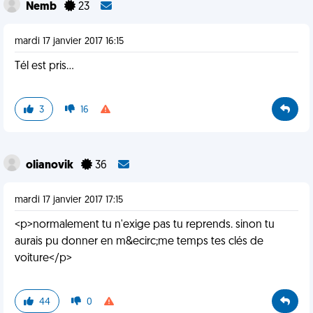
Nemb
23
mardi 17 janvier 2017 16:15
Tél est pris...
3
16
olianovik
36
mardi 17 janvier 2017 17:15
<p>normalement tu n'exige pas tu reprends. sinon tu
aurais pu donner en m&ecirc;me temps tes clés de
voiture</p>
44
0