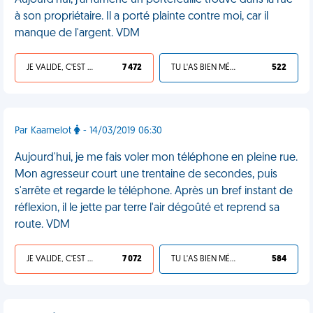
Aujourd'hui, j'ai ramené un portefeuille trouvé dans la rue
à son propriétaire. Il a porté plainte contre moi, car il
manque de l'argent. VDM
JE VALIDE, C'EST UNE VDM
7 472
TU L'AS BIEN MÉRITÉ
522
Par Kaamelot
- 14/03/2019 06:30
Aujourd'hui, je me fais voler mon téléphone en pleine rue.
Mon agresseur court une trentaine de secondes, puis
s'arrête et regarde le téléphone. Après un bref instant de
réflexion, il le jette par terre l'air dégoûté et reprend sa
route. VDM
JE VALIDE, C'EST UNE VDM
7 072
TU L'AS BIEN MÉRITÉ
584