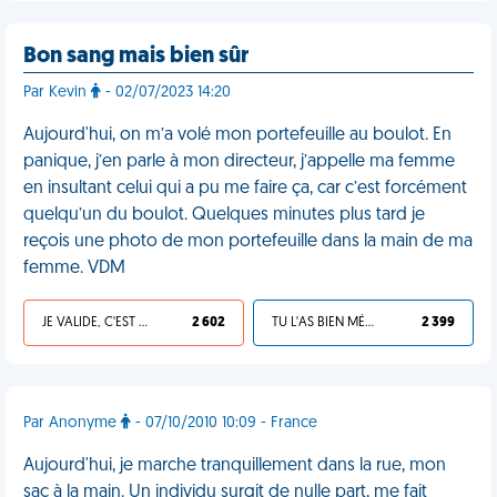
Bon sang mais bien sûr
Par Kevin
- 02/07/2023 14:20
Aujourd'hui, on m’a volé mon portefeuille au boulot. En
panique, j’en parle à mon directeur, j’appelle ma femme
en insultant celui qui a pu me faire ça, car c’est forcément
quelqu’un du boulot. Quelques minutes plus tard je
reçois une photo de mon portefeuille dans la main de ma
femme. VDM
JE VALIDE, C'EST UNE VDM
2 602
TU L'AS BIEN MÉRITÉ
2 399
Par Anonyme
- 07/10/2010 10:09 - France
Aujourd'hui, je marche tranquillement dans la rue, mon
sac à la main. Un individu surgit de nulle part, me fait