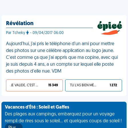
Révélation
Par Tcheky
- 09/04/2017 06:00
Aujourd'hui, j'ai pris le téléphone d'un ami pour mettre
des photos sur une célèbre application au logo jaune.
C'est comme ça que j'ai appris que ma copine, avec qui
je suis depuis 4 ans, a un compte sur lequel elle poste
des photos d'elle nue. VDM
JE VALIDE, C'EST UNE VDM
15 349
TU L'AS BIEN MÉRITÉ
1 272
Vacances d'Été : Soleil et Gaffes
Des plages aux campings, embarquez pour un voyage
rempli de rires sous le soleil... et quelques coups de soleil !