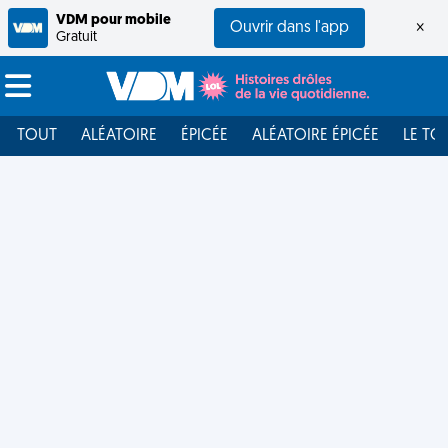
VDM pour mobile
Ouvrir dans l'app
×
Gratuit
TOUT
ALÉATOIRE
ÉPICÉE
ALÉATOIRE ÉPICÉE
LE TO