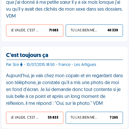
que j'ai donné à ma petite sœur il y a six mois lorsque j'ai
vu qu'il y avait des clichés de mon sexe dans ses dossiers.
VDM
JE VALIDE, C'EST UNE VDM
71 083
TU L'AS BIEN MÉRITÉ
40 339
C'est toujours ça
Par 3ce
- 10/07/2015 18:50 - France - Les Artigues
Aujourd'hui, je vais chez mon copain et en regardant dans
son téléphone, je constate qu'il a mis une photo de moi
en fond d'écran. Je lui demande donc tout contente si je
suis belle à ce point et après un long moment de
réflexion, il me répond : "Oui, sur la photo." VDM
JE VALIDE, C'EST UNE VDM
55 833
TU L'AS BIEN MÉRITÉ
7 265