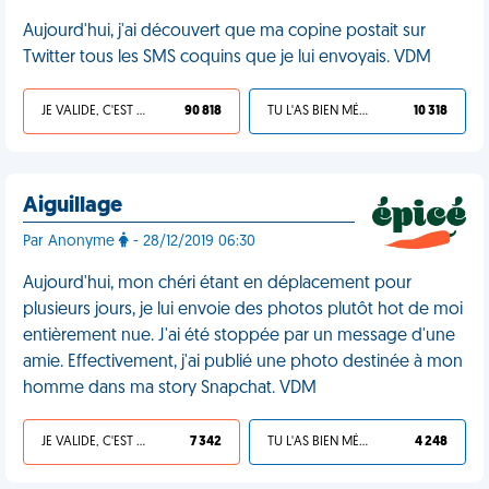
Aujourd'hui, j'ai découvert que ma copine postait sur
Twitter tous les SMS coquins que je lui envoyais. VDM
JE VALIDE, C'EST UNE VDM
90 818
TU L'AS BIEN MÉRITÉ
10 318
Aiguillage
Par Anonyme
- 28/12/2019 06:30
Aujourd'hui, mon chéri étant en déplacement pour
plusieurs jours, je lui envoie des photos plutôt hot de moi
entièrement nue. J'ai été stoppée par un message d'une
amie. Effectivement, j'ai publié une photo destinée à mon
homme dans ma story Snapchat. VDM
JE VALIDE, C'EST UNE VDM
7 342
TU L'AS BIEN MÉRITÉ
4 248