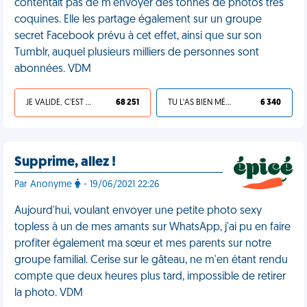
contentait pas de m'envoyer des tonnes de photos très
coquines. Elle les partage également sur un groupe
secret Facebook prévu à cet effet, ainsi que sur son
Tumblr, auquel plusieurs milliers de personnes sont
abonnées. VDM
JE VALIDE, C'EST UNE VDM
68 251
TU L'AS BIEN MÉRITÉ
6 340
Supprime, allez !
Par Anonyme
- 19/06/2021 22:26
Aujourd'hui, voulant envoyer une petite photo sexy
topless à un de mes amants sur WhatsApp, j'ai pu en faire
profiter également ma sœur et mes parents sur notre
groupe familial. Cerise sur le gâteau, ne m'en étant rendu
compte que deux heures plus tard, impossible de retirer
la photo. VDM