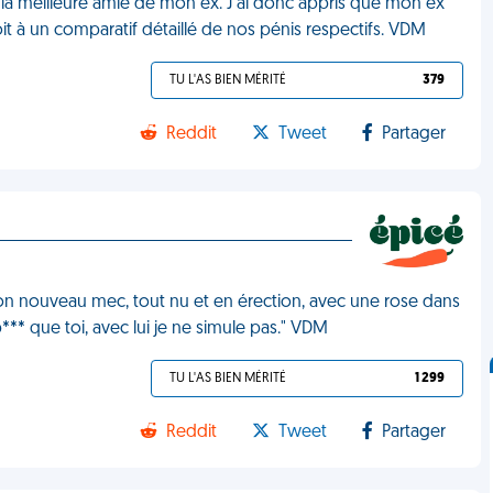
si la meilleure amie de mon ex. J'ai donc appris que mon ex
it à un comparatif détaillé de nos pénis respectifs. VDM
TU L'AS BIEN MÉRITÉ
379
Reddit
Tweet
Partager
n nouveau mec, tout nu et en érection, avec une rose dans
** que toi, avec lui je ne simule pas." VDM
TU L'AS BIEN MÉRITÉ
1 299
Reddit
Tweet
Partager