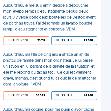
Aujourd'hui, je me suis enfin décidé à déboucher
mon lavabo rempli d'eau stagnante depuis deux
jours. J'y verse donc deux bouteilles de Destop avant
de partir au travail. J'ai désormais un lavabo bouché
rempli d'eau stagnante et corrosive. VDM
JE VALIDE, C'EST UNE VDM
75 717
TU L'AS BIEN MÉRITÉ
23 688
Aujourd'hui, ma fille de cinq ans a effacé un an de
photos de famille dans mon ordinateur. Je lui passe
un savon en lui parlant de la gravité de la situation, et
elle me répond du tac au tac : "Ce qui est vraiment
grave, maman, c'est quand tu as oublié de m'attacher
dans la voiture !" VDM
JE VALIDE, C'EST UNE VDM
58 549
TU L'AS BIEN MÉRITÉ
49 960
Aujourd'hui, ma copine, pour me punir d'avoir caché