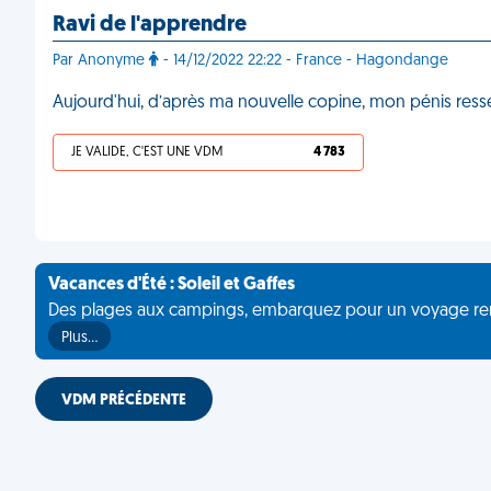
Ravi de l'apprendre
Par Anonyme
- 14/12/2022 22:22 - France - Hagondange
Aujourd'hui, d’après ma nouvelle copine, mon pénis re
JE VALIDE, C'EST UNE VDM
4 783
Vacances d'Été : Soleil et Gaffes
Des plages aux campings, embarquez pour un voyage rempli 
Plus…
VDM PRÉCÉDENTE