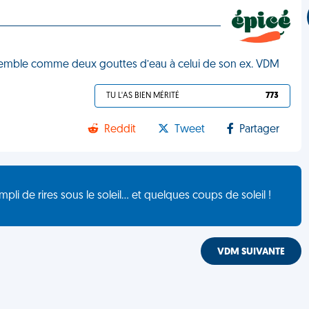
ssemble comme deux gouttes d’eau à celui de son ex. VDM
TU L'AS BIEN MÉRITÉ
773
Reddit
Tweet
Partager
de rires sous le soleil... et quelques coups de soleil !
VDM SUIVANTE