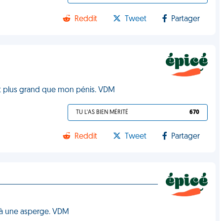
Reddit
Tweet
Partager
it plus grand que mon pénis. VDM
TU L'AS BIEN MÉRITÉ
670
Reddit
Tweet
Partager
 à une asperge. VDM