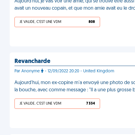
Aujourd'hui, je vais voir une amie, qui se trouve être aus
avait un nouveau copain, et que mon amie avait eu le dro
JE VALIDE, C'EST UNE VDM
808
Revancharde
Par Anonyme
- 12/09/2022 20:20 - United Kingdom
Aujourd'hui, mon ex-copine m'a envoyé une photo de so
la bouche, avec comme message : "Il a une plus grosse b*
JE VALIDE, C'EST UNE VDM
7 334