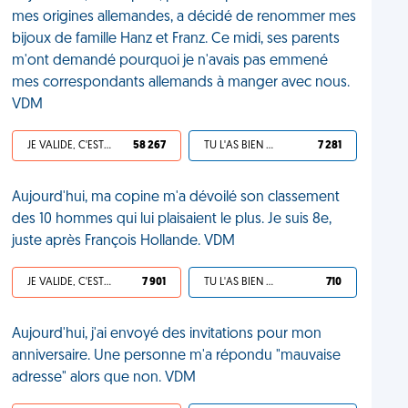
mes origines allemandes, a décidé de renommer mes
bijoux de famille Hanz et Franz. Ce midi, ses parents
m'ont demandé pourquoi je n'avais pas emmené
mes correspondants allemands à manger avec nous.
VDM
JE VALIDE, C'EST UNE VDM
58 267
TU L'AS BIEN MÉRITÉ
7 281
Aujourd'hui, ma copine m'a dévoilé son classement
des 10 hommes qui lui plaisaient le plus. Je suis 8e,
juste après François Hollande. VDM
JE VALIDE, C'EST UNE VDM
7 901
TU L'AS BIEN MÉRITÉ
710
Aujourd'hui, j'ai envoyé des invitations pour mon
anniversaire. Une personne m'a répondu "mauvaise
adresse" alors que non. VDM