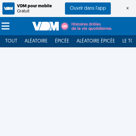
VDM pour mobile
Ouvrir dans l'app
×
Gratuit
TOUT
ALÉATOIRE
ÉPICÉE
ALÉATOIRE ÉPICÉE
LE TO