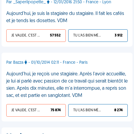
Par _Saperlipopette_
- 12/01/2016 21:50 - France - Lyon
Aujourd'hui, je suis la stagiaire du stagiaire. Il fait les cafés
et je tends les dosettes. VDM
JE VALIDE, C'EST UNE VDM
57 552
TU L'AS BIEN MÉRITÉ
3 912
Par Bazza
- 01/10/2014 02:11 - France - Paris
Aujourd'hui, je reçois une stagiaire. Après l'avoir accueillie,
je lui ai parlé avec passion de ce travail qui serait bientôt le
sien. Après dix minutes, elle m'a interrompue, a repris son
sac, et est partie en sanglotant. VDM
JE VALIDE, C'EST UNE VDM
75 874
TU L'AS BIEN MÉRITÉ
8 274