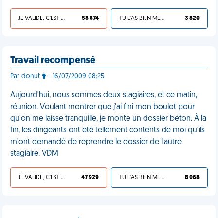
JE VALIDE, C'EST UNE VDM
58 874
TU L'AS BIEN MÉRITÉ
3 820
Travail recompensé
Par donut
- 16/07/2009 08:25
Aujourd'hui, nous sommes deux stagiaires, et ce matin,
réunion. Voulant montrer que j'ai fini mon boulot pour
qu'on me laisse tranquille, je monte un dossier béton. À la
fin, les dirigeants ont été tellement contents de moi qu'ils
m'ont demandé de reprendre le dossier de l'autre
stagiaire. VDM
JE VALIDE, C'EST UNE VDM
47 929
TU L'AS BIEN MÉRITÉ
8 068