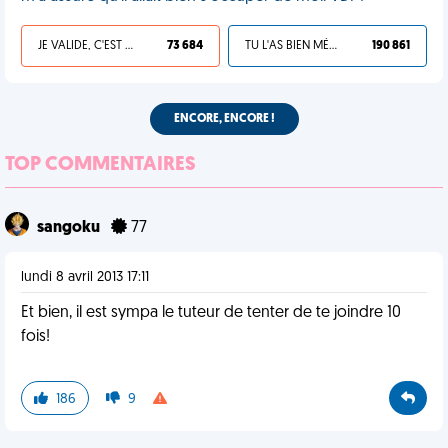
JE VALIDE, C'EST UNE VDM
73 684
TU L'AS BIEN MÉRITÉ
190 861
ENCORE, ENCORE !
TOP COMMENTAIRES
sangoku
77
lundi 8 avril 2013 17:11
Et bien, il est sympa le tuteur de tenter de te joindre 10
fois!
186
9