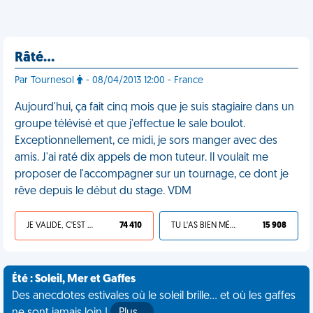
Râté…
Par Tournesol
- 08/04/2013 12:00 - France
Aujourd'hui, ça fait cinq mois que je suis stagiaire dans un
groupe télévisé et que j'effectue le sale boulot.
Exceptionnellement, ce midi, je sors manger avec des
amis. J'ai raté dix appels de mon tuteur. Il voulait me
proposer de l'accompagner sur un tournage, ce dont je
rêve depuis le début du stage. VDM
JE VALIDE, C'EST UNE VDM
74 410
TU L'AS BIEN MÉRITÉ
15 908
Été : Soleil, Mer et Gaffes
Des anecdotes estivales où le soleil brille... et où les gaffes