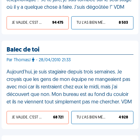
téléphonique : "Je te jure, je suis tombée sur le seul stage
où il y a quelque chose à faire. J'suis dégoûtée !" VDM
JE VALIDE, C'EST UNE VDM
94 475
TU L'AS BIEN MÉRITÉ
8 503
Balec de toi
Par ThomasJ
- 28/04/2010 21:33
Aujourd'hui, je suis stagiaire depuis trois semaines. Je
croyais que les gens de mon équipe ne mangeaient pas
avec moi car ils rentraient chez eux le midi, mais j'ai
découvert que non. Mon bureau est au fond du couloir
et ils ne viennent tout simplement pas me chercher. VDM
JE VALIDE, C'EST UNE VDM
68 721
TU L'AS BIEN MÉRITÉ
4 928