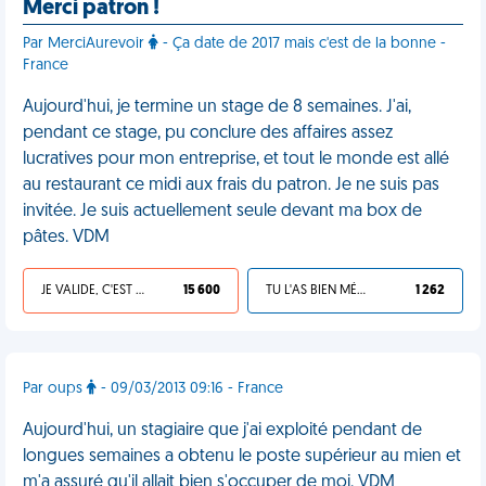
Merci patron !
Par MerciAurevoir
- Ça date de 2017 mais c'est de la bonne -
France
Aujourd'hui, je termine un stage de 8 semaines. J'ai,
pendant ce stage, pu conclure des affaires assez
lucratives pour mon entreprise, et tout le monde est allé
au restaurant ce midi aux frais du patron. Je ne suis pas
invitée. Je suis actuellement seule devant ma box de
pâtes. VDM
JE VALIDE, C'EST UNE VDM
15 600
TU L'AS BIEN MÉRITÉ
1 262
Par oups
- 09/03/2013 09:16 - France
Aujourd'hui, un stagiaire que j'ai exploité pendant de
longues semaines a obtenu le poste supérieur au mien et
m'a assuré qu'il allait bien s'occuper de moi. VDM