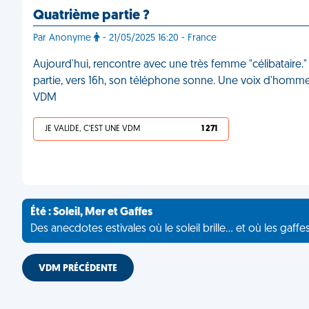
Quatrième partie ?
Par Anonyme
- 21/05/2025 16:20 - France
Aujourd'hui, rencontre avec une très femme "célibataire."
partie, vers 16h, son téléphone sonne. Une voix d'homme.
VDM
JE VALIDE, C'EST UNE VDM
1 271
Été : Soleil, Mer et Gaffes
Des anecdotes estivales où le soleil brille... et où les gaffe
VDM PRÉCÉDENTE