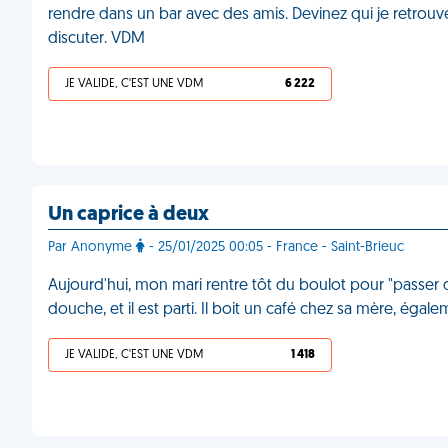
rendre dans un bar avec des amis. Devinez qui je retrouve 
discuter. VDM
JE VALIDE, C'EST UNE VDM
6 222
Un caprice à deux
Par Anonyme
- 25/01/2025 00:05 - France - Saint-Brieuc
Aujourd'hui, mon mari rentre tôt du boulot pour "passer d
douche, et il est parti. Il boit un café chez sa mère, éga
JE VALIDE, C'EST UNE VDM
1 418