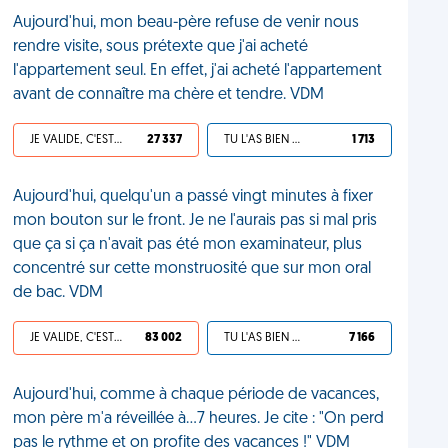
Aujourd'hui, mon beau-père refuse de venir nous
rendre visite, sous prétexte que j'ai acheté
l'appartement seul. En effet, j'ai acheté l'appartement
avant de connaître ma chère et tendre. VDM
JE VALIDE, C'EST UNE VDM
27 337
TU L'AS BIEN MÉRITÉ
1 713
Aujourd'hui, quelqu'un a passé vingt minutes à fixer
mon bouton sur le front. Je ne l'aurais pas si mal pris
que ça si ça n'avait pas été mon examinateur, plus
concentré sur cette monstruosité que sur mon oral
de bac. VDM
JE VALIDE, C'EST UNE VDM
83 002
TU L'AS BIEN MÉRITÉ
7 166
Aujourd'hui, comme à chaque période de vacances,
mon père m'a réveillée à…7 heures. Je cite : "On perd
pas le rythme et on profite des vacances !" VDM