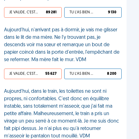
JE VALIDE, C'EST UNE VDM
89 281
TU L'AS BIEN MÉRITÉ
9 130
Aujourd'hui, n'arrivant pas à dormir, je vais me glisser
dans le lit de ma mère. Ne l'y trouvant pas, je
descends voir ma sœur et remarque un bout de
papier coincé dans la porte d'entrée, l'empêchant de
se refermer. Ma mère fait le mur. VDM
JE VALIDE, C'EST UNE VDM
55 627
TU L'AS BIEN MÉRITÉ
8 200
Aujourd'hui, dans le train, les toilettes ne sont ni
propres, ni confortables. C'est donc en équilibre
instable, sans totalement m'asseoir, que j'ai fait ma
petite affaire. Malheureusement, le train a pris un
virage un peu serré à ce moment-là. Je me suis donc
fait pipi dessus. Je n'ai plus eu qu'à retourner
m'asseoir le pantalon tout mouillé. VDM