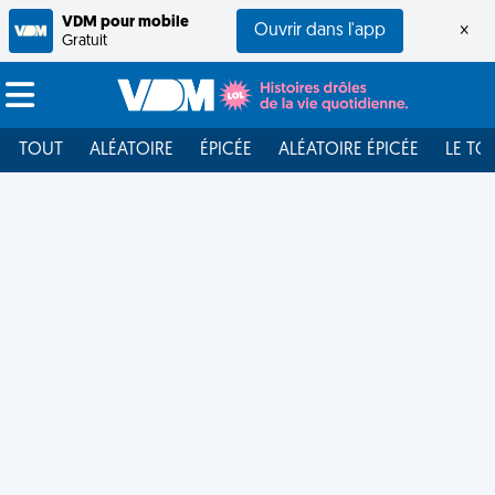
VDM pour mobile
Ouvrir dans l'app
×
Gratuit
TOUT
ALÉATOIRE
ÉPICÉE
ALÉATOIRE ÉPICÉE
LE TO