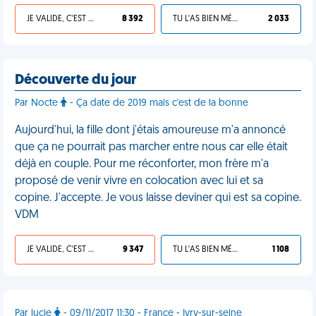
JE VALIDE, C'EST UNE VDM
8 392
TU L'AS BIEN MÉRITÉ
2 033
Découverte du jour
Par Nocte
- Ça date de 2019 mais c'est de la bonne
Aujourd'hui, la fille dont j'étais amoureuse m'a annoncé
que ça ne pourrait pas marcher entre nous car elle était
déjà en couple. Pour me réconforter, mon frère m'a
proposé de venir vivre en colocation avec lui et sa
copine. J'accepte. Je vous laisse deviner qui est sa copine.
VDM
JE VALIDE, C'EST UNE VDM
9 347
TU L'AS BIEN MÉRITÉ
1 108
Par lucie
- 09/11/2017 11:30 - France - Ivry-sur-seine