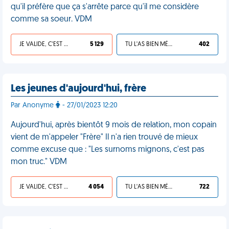
qu'il préfère que ça s'arrête parce qu'il me considère
comme sa soeur. VDM
JE VALIDE, C'EST UNE VDM
5 129
TU L'AS BIEN MÉRITÉ
402
Les jeunes d'aujourd'hui, frère
Par Anonyme
- 27/01/2023 12:20
Aujourd'hui, après bientôt 9 mois de relation, mon copain
vient de m'appeler "Frère" Il n'a rien trouvé de mieux
comme excuse que : "Les surnoms mignons, c'est pas
mon truc." VDM
JE VALIDE, C'EST UNE VDM
4 054
TU L'AS BIEN MÉRITÉ
722