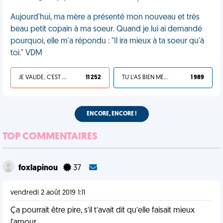
Aujourd'hui, ma mère a présenté mon nouveau et très
beau petit copain à ma soeur. Quand je lui ai demandé
pourquoi, elle m'a répondu : "Il ira mieux à ta soeur qu'à
toi." VDM
JE VALIDE, C'EST UNE VDM
11 252
TU L'AS BIEN MÉRITÉ
1 989
ENCORE, ENCORE !
TOP COMMENTAIRES
foxlapinou
37
vendredi 2 août 2019 1:11
Ça pourrait être pire, s’il t’avait dit qu’elle faisait mieux
l’amour...