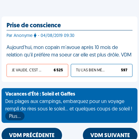
Prise de conscience
Par Anonyme
- 04/08/2019 09:30
Aujourd'hui, mon copain m'avoue après 10 mois de
relation qu'il préfère ma soeur car elle est plus drôle. VDM
JE VALIDE, C'EST UNE VDM
6 525
TU L'AS BIEN MÉRITÉ
597
Vacances d'Été : Soleil et Gaffes
Des plages aux campings, embarquez pour un voyage
rempli de rires sous le soleil... et quelques coups de soleil !
Plus…
VDM PRÉCÉDENTE
VDM SUIVANTE