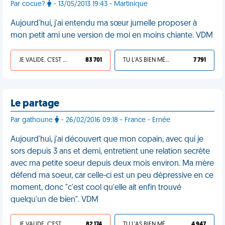
Par cocue?
- 13/05/2013 19:43 - Martinique
Aujourd'hui, j'ai entendu ma sœur jumelle proposer à
mon petit ami une version de moi en moins chiante. VDM
JE VALIDE, C'EST UNE VDM
83 701
TU L'AS BIEN MÉRITÉ
7 791
Le partage
Par gathoune
- 26/02/2016 09:18 - France - Ernée
Aujourd'hui, j'ai découvert que mon copain, avec qui je
sors depuis 3 ans et demi, entretient une relation secrète
avec ma petite soeur depuis deux mois environ. Ma mère
défend ma soeur, car celle-ci est un peu dépressive en ce
moment, donc "c'est cool qu'elle ait enfin trouvé
quelqu'un de bien". VDM
JE VALIDE, C'EST UNE VDM
82 174
TU L'AS BIEN MÉRITÉ
4 947