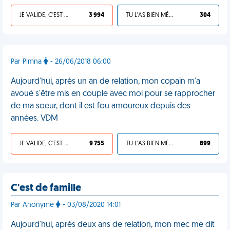
JE VALIDE, C'EST UNE VDM
3 994
TU L'AS BIEN MÉRITÉ
304
Par Pimna
- 26/06/2018 06:00
Aujourd'hui, après un an de relation, mon copain m'a
avoué s'être mis en couple avec moi pour se rapprocher
de ma soeur, dont il est fou amoureux depuis des
années. VDM
JE VALIDE, C'EST UNE VDM
9 755
TU L'AS BIEN MÉRITÉ
899
C'est de famille
Par Anonyme
- 03/08/2020 14:01
Aujourd'hui, après deux ans de relation, mon mec me dit