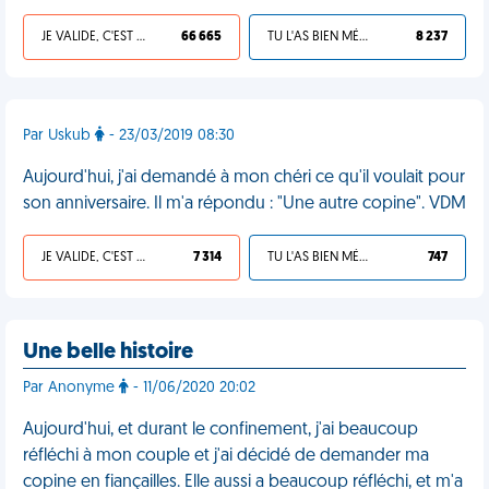
JE VALIDE, C'EST UNE VDM
66 665
TU L'AS BIEN MÉRITÉ
8 237
Par Uskub
- 23/03/2019 08:30
Aujourd'hui, j'ai demandé à mon chéri ce qu'il voulait pour
son anniversaire. Il m'a répondu : "Une autre copine". VDM
JE VALIDE, C'EST UNE VDM
7 314
TU L'AS BIEN MÉRITÉ
747
Une belle histoire
Par Anonyme
- 11/06/2020 20:02
Aujourd'hui, et durant le confinement, j'ai beaucoup
réfléchi à mon couple et j'ai décidé de demander ma
copine en fiançailles. Elle aussi a beaucoup réfléchi, et m'a