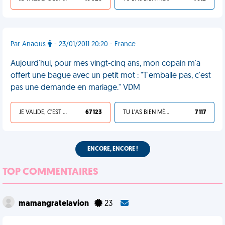
Par Anaous
- 23/01/2011 20:20 - France
Aujourd'hui, pour mes vingt-cinq ans, mon copain m'a
offert une bague avec un petit mot : "T'emballe pas, c'est
pas une demande en mariage." VDM
JE VALIDE, C'EST UNE VDM
67 123
TU L'AS BIEN MÉRITÉ
7 117
ENCORE, ENCORE !
TOP COMMENTAIRES
mamangratelavion
23