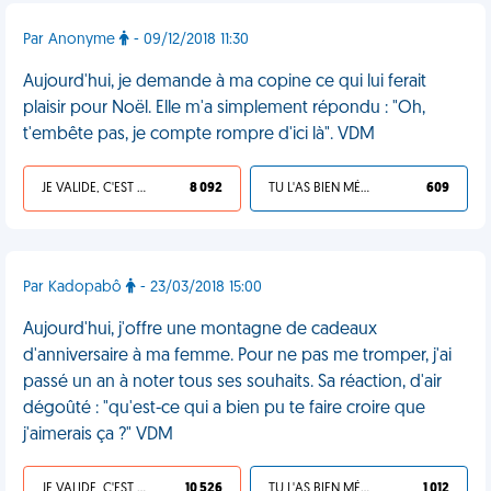
Par Anonyme
- 09/12/2018 11:30
Aujourd'hui, je demande à ma copine ce qui lui ferait
plaisir pour Noël. Elle m'a simplement répondu : "Oh,
t'embête pas, je compte rompre d'ici là". VDM
JE VALIDE, C'EST UNE VDM
8 092
TU L'AS BIEN MÉRITÉ
609
Par Kadopabô
- 23/03/2018 15:00
Aujourd'hui, j'offre une montagne de cadeaux
d'anniversaire à ma femme. Pour ne pas me tromper, j'ai
passé un an à noter tous ses souhaits. Sa réaction, d'air
dégoûté : "qu'est-ce qui a bien pu te faire croire que
j'aimerais ça ?" VDM
JE VALIDE, C'EST UNE VDM
10 526
TU L'AS BIEN MÉRITÉ
1 012