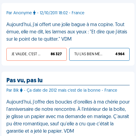
Par Anonyme
- 12/10/2011 18:02 - France
Aujourd'hui, j'ai offert une jolie bague à ma copine. Tout
émue, elle me dit, les larmes aux yeux : "Et dire que j'étais
sur le point de te quitter." VDM
JE VALIDE, C'EST UNE VDM
86 327
TU L'AS BIEN MÉRITÉ
4 964
Pas vu, pas lu
Par Bik
- Ça date de 2012 mais c'est de la bonne - France
Aujourd'hui, j'offre des boucles d'oreilles à ma chérie pour
l'anniversaire de notre rencontre. À l'intérieur de la boîte,
je glisse un papier avec ma demande en mariage. Ç'aurait
pu être romantique, sauf qu'elle a cru que c'était la
garantie et a jeté le papier. VDM