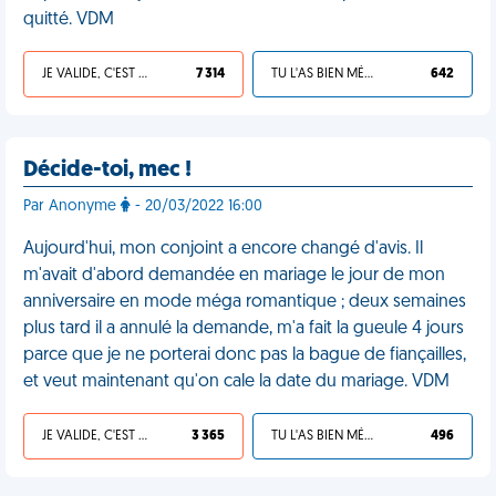
quitté. VDM
JE VALIDE, C'EST UNE VDM
7 314
TU L'AS BIEN MÉRITÉ
642
Décide-toi, mec !
Par Anonyme
- 20/03/2022 16:00
Aujourd'hui, mon conjoint a encore changé d'avis. Il
m'avait d'abord demandée en mariage le jour de mon
anniversaire en mode méga romantique ; deux semaines
plus tard il a annulé la demande, m'a fait la gueule 4 jours
parce que je ne porterai donc pas la bague de fiançailles,
et veut maintenant qu'on cale la date du mariage. VDM
JE VALIDE, C'EST UNE VDM
3 365
TU L'AS BIEN MÉRITÉ
496