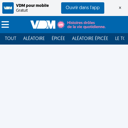
VDM pour mobile
Ouvrir dans l'app
×
Gratuit
TOUT
ALÉATOIRE
ÉPICÉE
ALÉATOIRE ÉPICÉE
LE TO