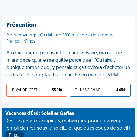
Prévention
Par Anonyme
- Ça date de 2016 mais c'est de la bonne -
France - Nîmes
Aujourd'hui, un peu avant son anniversaire, ma copine
m'annonce qu'elle me quitte parce que : "Ça faisait
quelque temps que j'y pensais et ça t'évitera d'acheter un
cadeau." Je comptais la demander en mariage. VDM
JE VALIDE, C'EST UNE VDM
55 910
TU L'AS BIEN MÉRITÉ
4 656
Vacances d'Été : Soleil et Gaffes
Des plages aux campings, embarquez pour un voyage
rempli de rires sous le soleil... et quelques coups de soleil !
Plus…