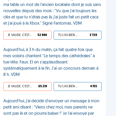
ma table un mot de l'ancien locataire dont je suis sans
nouvelles depuis des mois : "Vu que j'ai toujours les
clés et que tu n'étais pas là, j'ai juste fait un petit caca
et j'ai joué à la Xbox." Signé Fantomas. VDM
JE VALIDE, C'EST UNE VDM
52 986
TU L'AS BIEN MÉRITÉ
3 729
Aujourd'hui, à 3 h du matin, ça fait quatre fois que
mes voisins chantent "Le temps des cathédrales" à
tue-tête. Faux. Et en s'applaudissant
systématiquement à la fin. J'ai un concours demain à
8 h. VDM
JE VALIDE, C'EST UNE VDM
65 219
TU L'AS BIEN MÉRITÉ
4 155
Aujourd'hui, j'ai décidé d'envoyer un message à mon
petit ami disant : "Viens chez moi, mes parents ne
sont pas là et on pourra baiser !" Je l'ai envoyé par