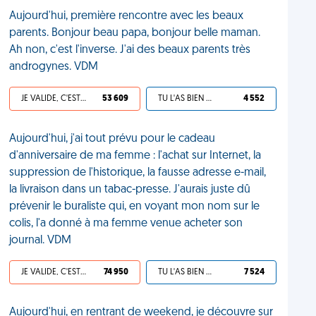
Aujourd'hui, première rencontre avec les beaux
parents. Bonjour beau papa, bonjour belle maman.
Ah non, c'est l'inverse. J'ai des beaux parents très
androgynes. VDM
JE VALIDE, C'EST UNE VDM
53 609
TU L'AS BIEN MÉRITÉ
4 552
Aujourd'hui, j'ai tout prévu pour le cadeau
d'anniversaire de ma femme : l'achat sur Internet, la
suppression de l'historique, la fausse adresse e-mail,
la livraison dans un tabac-presse. J'aurais juste dû
prévenir le buraliste qui, en voyant mon nom sur le
colis, l'a donné à ma femme venue acheter son
journal. VDM
JE VALIDE, C'EST UNE VDM
74 950
TU L'AS BIEN MÉRITÉ
7 524
Aujourd'hui, en rentrant de weekend, je découvre sur