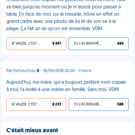
rencontrer, mon copain me présente enfin sa mère. Tout
va bien jusqu'au moment où je m'assois pour passer à
table. En face de moi, sur le meuble, trône en effet un
grand cadre avec une photo de lui et de son ex à la
plage. Ça fait un an qu'on est ensemble. VDM
JE VALIDE, C'EST UNE VDM
8 387
TU L'AS BIEN MÉRITÉ
684
Par Elchouchou
- 18/04/2018 20:00 - France
Aujourd’hui, ma mère, qui a toujours préféré mon copain
à moi, l'a invité à une soirée en famille. Sans moi. VDM
JE VALIDE, C'EST UNE VDM
8 237
TU L'AS BIEN MÉRITÉ
588
C'était mieux avant