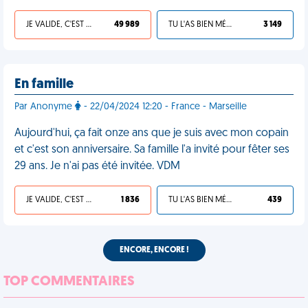
JE VALIDE, C'EST UNE VDM
49 989
TU L'AS BIEN MÉRITÉ
3 149
En famille
Par Anonyme
- 22/04/2024 12:20 - France - Marseille
Aujourd'hui, ça fait onze ans que je suis avec mon copain
et c'est son anniversaire. Sa famille l'a invité pour fêter ses
29 ans. Je n'ai pas été invitée. VDM
JE VALIDE, C'EST UNE VDM
1 836
TU L'AS BIEN MÉRITÉ
439
ENCORE, ENCORE !
TOP COMMENTAIRES