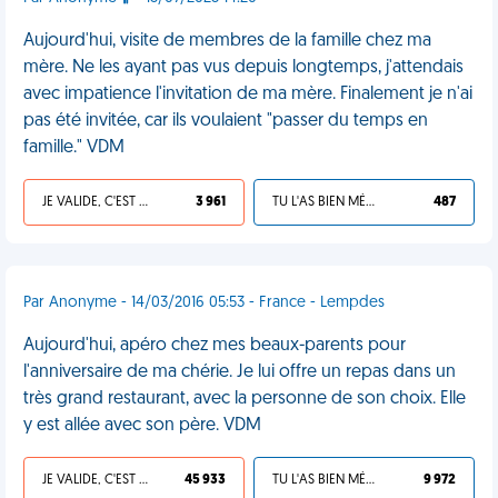
Aujourd'hui, visite de membres de la famille chez ma
mère. Ne les ayant pas vus depuis longtemps, j'attendais
avec impatience l'invitation de ma mère. Finalement je n'ai
pas été invitée, car ils voulaient "passer du temps en
famille." VDM
JE VALIDE, C'EST UNE VDM
3 961
TU L'AS BIEN MÉRITÉ
487
Par Anonyme - 14/03/2016 05:53 - France - Lempdes
Aujourd'hui, apéro chez mes beaux-parents pour
l'anniversaire de ma chérie. Je lui offre un repas dans un
très grand restaurant, avec la personne de son choix. Elle
y est allée avec son père. VDM
JE VALIDE, C'EST UNE VDM
45 933
TU L'AS BIEN MÉRITÉ
9 972