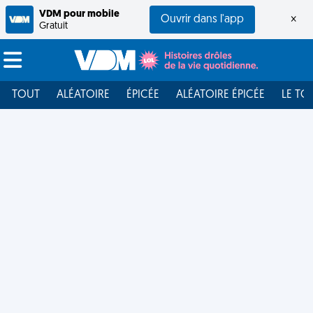
VDM pour mobile
Ouvrir dans l'app
×
Gratuit
TOUT
ALÉATOIRE
ÉPICÉE
ALÉATOIRE ÉPICÉE
LE TO