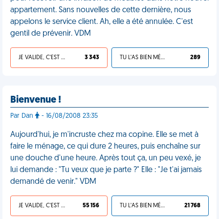
appartement. Sans nouvelles de cette dernière, nous
appelons le service client. Ah, elle a été annulée. C'est
gentil de prévenir. VDM
JE VALIDE, C'EST UNE VDM
3 343
TU L'AS BIEN MÉRITÉ
289
Bienvenue !
Par Dan
- 16/08/2008 23:35
Aujourd'hui, je m'incruste chez ma copine. Elle se met à
faire le ménage, ce qui dure 2 heures, puis enchaîne sur
une douche d'une heure. Après tout ça, un peu vexé, je
lui demande : "Tu veux que je parte ?" Elle : "Je t'ai jamais
demandé de venir." VDM
JE VALIDE, C'EST UNE VDM
55 156
TU L'AS BIEN MÉRITÉ
21 768