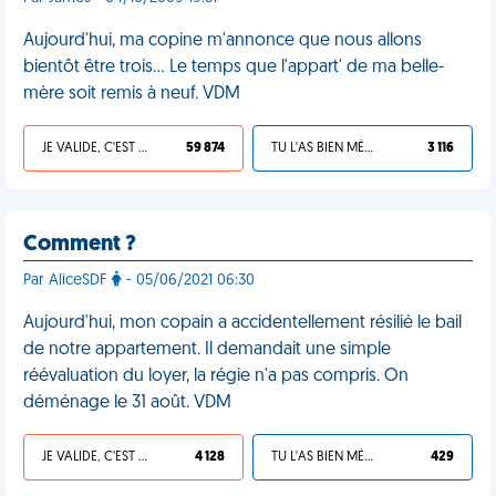
Aujourd'hui, ma copine m'annonce que nous allons
bientôt être trois... Le temps que l'appart' de ma belle-
mère soit remis à neuf. VDM
JE VALIDE, C'EST UNE VDM
59 874
TU L'AS BIEN MÉRITÉ
3 116
Comment ?
Par AliceSDF
- 05/06/2021 06:30
Aujourd'hui, mon copain a accidentellement résilié le bail
de notre appartement. Il demandait une simple
réévaluation du loyer, la régie n'a pas compris. On
déménage le 31 août. VDM
JE VALIDE, C'EST UNE VDM
4 128
TU L'AS BIEN MÉRITÉ
429