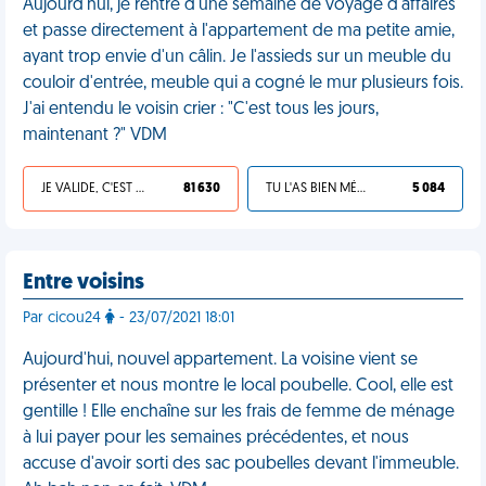
Aujourd'hui, je rentre d'une semaine de voyage d'affaires
et passe directement à l'appartement de ma petite amie,
ayant trop envie d'un câlin. Je l'assieds sur un meuble du
couloir d'entrée, meuble qui a cogné le mur plusieurs fois.
J'ai entendu le voisin crier : "C'est tous les jours,
maintenant ?" VDM
JE VALIDE, C'EST UNE VDM
81 630
TU L'AS BIEN MÉRITÉ
5 084
Entre voisins
Par cicou24
- 23/07/2021 18:01
Aujourd'hui, nouvel appartement. La voisine vient se
présenter et nous montre le local poubelle. Cool, elle est
gentille ! Elle enchaîne sur les frais de femme de ménage
à lui payer pour les semaines précédentes, et nous
accuse d'avoir sorti des sac poubelles devant l'immeuble.