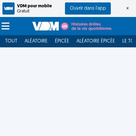
VDM pour mobile
Ouvrir dans l'app
×
Gratuit
TOUT
ALÉATOIRE
ÉPICÉE
ALÉATOIRE ÉPICÉE
LE TO