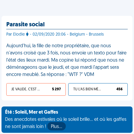
Parasite social
Par Elodie
- 02/09/2020 20:06 - Belgium - Brussels
Aujourd'hui, la fille de notre propriétaire, que nous
n'avons croisé que 3 fois, nous envoie un texto pour faire
l'état des lieux mardi. Ma copine lui répond que nous ne
déménageons que le jeudi, et que mardi l'appart sera
encore meublé. Sa réponse : "WTF ?" VDM
JE VALIDE, C'EST UNE VDM
5 297
TU L'AS BIEN MÉRITÉ
456
Été : Soleil, Mer et Gaffes
Des anecdotes estivales où le soleil brille... et où les gaffes
ne sont jamais loin !
Plus…