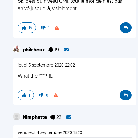
ok, c'est du niveau CM1, tout le monde n'est pas
arrivé jusque là, visiblement.
15
1
philchoux
19
jeudi 3 septembre 2020 22:02
What the **** !!...
1
0
Nimphette
22
vendredi 4 septembre 2020 13:20