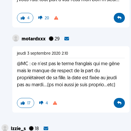
j'vous l'dis: tout part à vau-l'eau mon bon m'sieur...
4
20
motardxxx
29
jeudi 3 septembre 2020 2:10
@MC : ce n'est pas le terme franglais qui me gêne
mais le manque de respect de la part du
propriétaireet de sa fille. la date est fixée au jeudi
pas au mardi....(ps moi aussi je suis proprio...etc)
17
4
Izzie_s
18