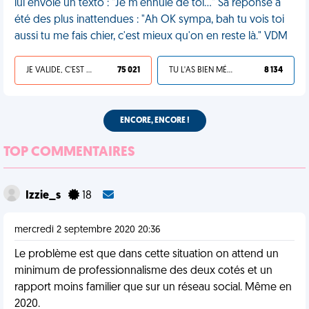
lui envoie un texto : "Je m'ennuie de toi…" Sa réponse a
été des plus inattendues : "Ah OK sympa, bah tu vois toi
aussi tu me fais chier, c'est mieux qu'on en reste là." VDM
JE VALIDE, C'EST UNE VDM
75 021
TU L'AS BIEN MÉRITÉ
8 134
ENCORE, ENCORE !
TOP COMMENTAIRES
Izzie_s
18
mercredi 2 septembre 2020 20:36
Le problème est que dans cette situation on attend un
minimum de professionnalisme des deux cotés et un
rapport moins familier que sur un réseau social. Même en
2020.