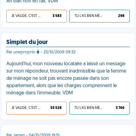
Ah bah non en fait. VDM
JE VALIDE, C'EST UNE VDM
3 583
TU L'AS BIEN MÉRITÉ
298
Simplet du jour
Par uneproprio
- 23/10/2009 09:32
Aujourd'hui, mon nouveau locataire a laissé un message
sur mon répondeur, trouvant inadmissible que la femme
de ménage ne soit pas encore passée dans son
appartement, alors que les charges comprennent le
ménage dans l'immeuble. VDM
JE VALIDE, C'EST UNE VDM
55 528
TU L'AS BIEN MÉRITÉ
3 766
Par James - 04/10/2009 19:51