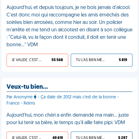
Aujourd'hui, et depuis toujours, je ne bois jamais d'alcool.
C'est donc moi qui raccompagne les amis éméchés des
soirées bien arrosées, comme hier au soir. Un policier
m'arrête et me tend un alcootest en disant à son collègue
: "Celui-là, vu la façon dont il conduit, il doit en tenir une
bonne…" VDM
JE VALIDE, C'EST UNE VDM
55 568
TU L'AS BIEN MÉRITÉ
5 819
Veux-tu bien…
Par Anonyme
- Ça date de 2012 mais c'est de la bonne -
France - Reims
Aujourd'hui, mon chéri a enfin demandé ma main… juste
pour lui tenir sa bière, le temps qu'il aille faire pipi. VDM
JE VALIDE, C'EST UNE VDM
49 619
TU L'AS BIEN MÉRITÉ
5 297