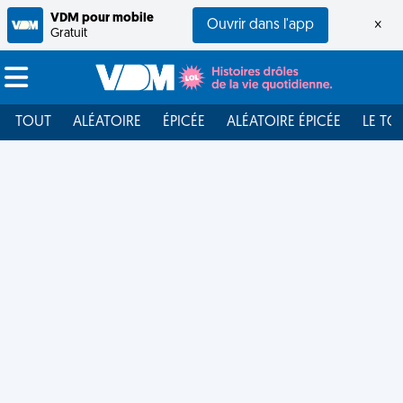
VDM pour mobile
Ouvrir dans l'app
×
Gratuit
TOUT
ALÉATOIRE
ÉPICÉE
ALÉATOIRE ÉPICÉE
LE TO