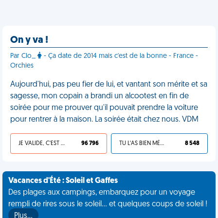
On y va !
Par Clo_
- Ça date de 2014 mais c'est de la bonne - France -
Orchies
Aujourd'hui, pas peu fier de lui, et vantant son mérite et sa
sagesse, mon copain a brandi un alcootest en fin de
soirée pour me prouver qu'il pouvait prendre la voiture
pour rentrer à la maison. La soirée était chez nous. VDM
JE VALIDE, C'EST UNE VDM
96 796
TU L'AS BIEN MÉRITÉ
8 548
Vacances d'Été : Soleil et Gaffes
Des plages aux campings, embarquez pour un voyage
rempli de rires sous le soleil... et quelques coups de soleil !
Plus…