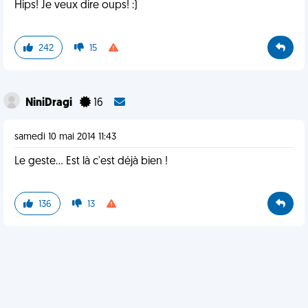
Hips! Je veux dire oups! :)
242
15
NiniDragi
16
samedi 10 mai 2014 11:43
Le geste... Est là c'est déjà bien !
136
13