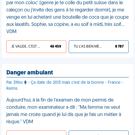
par mon coloc' (genre je te colle du petit suisse dans le
caleçon ou j'invite des gens à te regarder dormir), je me
venge en lui achetant une bouteille de coca que je coupe
aux laxatifs. Sophie, sa copine, a eu soif à midi, très soif...
VDM
JE VALIDE, C'EST UNE VDM
46 459
TU L'AS BIEN MÉRITÉ
8 787
Danger ambulant
Par 319sv
- Ça date de 2013 mais c'est de la bonne - France -
Reims
Aujourd'hui, à la fin de l'examen de mon permis de
conduire, mon examinateur a dit : "Ma femme ne veut
jamais me croire quand je lui dis que je fais un métier à
risque." VDM