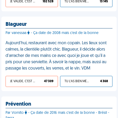
JE VALIDE, C'EST UNE VDM
102 528
TU L'AS BIEN MÉRITÉ
13 145
Blagueur
Par vanessaa
- Ça date de 2008 mais c'est de la bonne
Aujourd'hui, restaurant avec mon copain. Les lieux sont
calmes, la clientèle plutôt chic. Blagueur, il décide alors
d'arracher de mes mains ce avec quoi je joue et qu'il a
pris pour une serviette. À savoir la nappe, mais aussi au
passage les couverts, les verres, et le vin. VDM
JE VALIDE, C'EST UNE VDM
47 309
TU L'AS BIEN MÉRITÉ
4 368
Prévention
Par Vomito
- Ça date de 2016 mais c'est de la bonne - Brésil -