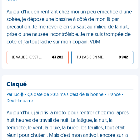
Serra
Aujourd'hui, en rentrant chez moi un peu éméchée d'une
soirée, je dépose une bassine à côté de mon lit par
précaution. Je me réveille en sursaut au milieu de la nuit,
prise d'une nausée incontrôlable. Je me suis trompée de
côté et j'ai tout lâché sur mon copain. VDM
JE VALIDE, C'EST UNE VDM
43 282
TU L'AS BIEN MÉRITÉ
9 942
Claqué
Par luc
- Ça date de 2013 mais c'est de la bonne - France -
Deuil-la-barre
Aujourd'hui, j'ai pris la moto pour rentrer chez moi après
huit heures de travail de nuit. La fatigue, la nuit, la
tempête, le vent, la pluie, la buée, les feuilles, tout était
réuni pour chuter… Mais c'est mon antivol, encore sur la