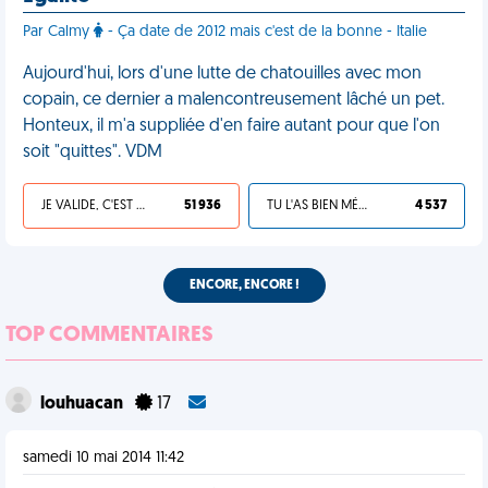
Par Calmy
- Ça date de 2012 mais c'est de la bonne - Italie
Aujourd'hui, lors d'une lutte de chatouilles avec mon
copain, ce dernier a malencontreusement lâché un pet.
Honteux, il m'a suppliée d'en faire autant pour que l'on
soit "quittes". VDM
JE VALIDE, C'EST UNE VDM
51 936
TU L'AS BIEN MÉRITÉ
4 537
ENCORE, ENCORE !
TOP COMMENTAIRES
louhuacan
17
samedi 10 mai 2014 11:42