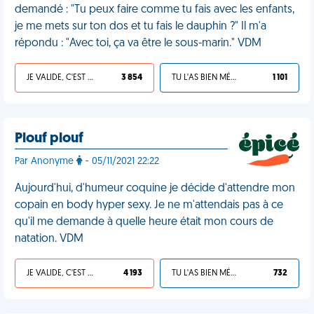
demandé : "Tu peux faire comme tu fais avec les enfants,
je me mets sur ton dos et tu fais le dauphin ?" Il m'a
répondu : "Avec toi, ça va être le sous-marin." VDM
JE VALIDE, C'EST UNE VDM
3 854
TU L'AS BIEN MÉRITÉ
1 101
Plouf plouf
Par Anonyme
- 05/11/2021 22:22
Aujourd'hui, d'humeur coquine je décide d'attendre mon
copain en body hyper sexy. Je ne m'attendais pas à ce
qu'il me demande à quelle heure était mon cours de
natation. VDM
JE VALIDE, C'EST UNE VDM
4 193
TU L'AS BIEN MÉRITÉ
732