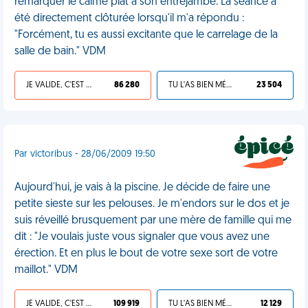
remarquer le calme plat à son entrejambe. La séance a
été directement clôturée lorsqu'il m'a répondu :
"Forcément, tu es aussi excitante que le carrelage de la
salle de bain." VDM
JE VALIDE, C'EST UNE VDM
86 280
TU L'AS BIEN MÉRITÉ
23 504
Par victoribus - 28/06/2009 19:50
Aujourd'hui, je vais à la piscine. Je décide de faire une
petite sieste sur les pelouses. Je m'endors sur le dos et je
suis réveillé brusquement par une mère de famille qui me
dit : "Je voulais juste vous signaler que vous avez une
érection. Et en plus le bout de votre sexe sort de votre
maillot." VDM
JE VALIDE, C'EST UNE VDM
109 919
TU L'AS BIEN MÉRITÉ
12 129