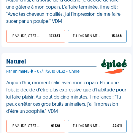
Aujourd'hui, à la sortie de la douche, je décide de faire
une gâterie à mon copain. L'affaire terminée, il me dit :
"Avec tes cheveux mouillés, j'ai l'impression de me faire
sucer par un poulpe." VDM
JE VALIDE, C'EST UNE VDM
121 387
TU L'AS BIEN MÉRITÉ
15 468
Naturel
Par animal45
- 07/11/2010 01:32 - Chine
Aujourd'hui, moment câlin avec mon copain. Pour une
fois, je décide d'être plus expressive que d'habitude pour
lui faire plaisir. Au bout de cinq minutes, il me lance : "Tu
peux arrêter ces gros bruits animaliers, j'ai l'impression
d'être un zoophile." VDM
JE VALIDE, C'EST UNE VDM
91 128
TU L'AS BIEN MÉRITÉ
22 011