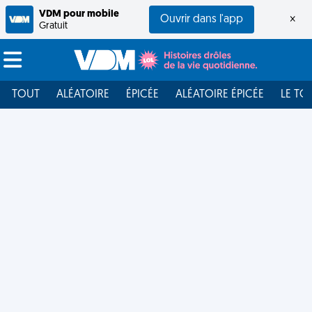
VDM pour mobile
Ouvrir dans l'app
×
Gratuit
TOUT
ALÉATOIRE
ÉPICÉE
ALÉATOIRE ÉPICÉE
LE TO