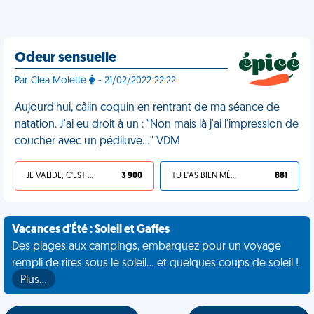
Odeur sensuelle
Par Clea Molette
- 21/02/2022 22:22
Aujourd'hui, câlin coquin en rentrant de ma séance de
natation. J'ai eu droit à un : "Non mais là j'ai l'impression de
coucher avec un pédiluve…" VDM
JE VALIDE, C'EST UNE VDM
3 900
TU L'AS BIEN MÉRITÉ
881
Vacances d'Été : Soleil et Gaffes
Des plages aux campings, embarquez pour un voyage
rempli de rires sous le soleil... et quelques coups de soleil !
Plus…