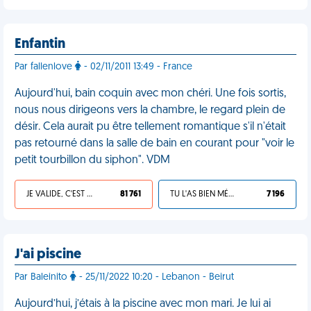
Enfantin
Par fallenlove
- 02/11/2011 13:49 - France
Aujourd'hui, bain coquin avec mon chéri. Une fois sortis,
nous nous dirigeons vers la chambre, le regard plein de
désir. Cela aurait pu être tellement romantique s'il n'était
pas retourné dans la salle de bain en courant pour "voir le
petit tourbillon du siphon". VDM
JE VALIDE, C'EST UNE VDM
81 761
TU L'AS BIEN MÉRITÉ
7 196
J'ai piscine
Par Baleinito
- 25/11/2022 10:20 - Lebanon - Beirut
Aujourd’hui, j’étais à la piscine avec mon mari. Je lui ai