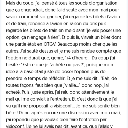
Mais du coup, j'ai pensé à tous les soucis d'organisation
que ça engendrait, donc j'ai discuté avec mon mari pour
savoir comment s'organiser, j'ai regardé les billets d'avion
et de train, renoncé à l'avion en raison du prix puis
regardé les billets de train en me disant "je vais poser une
option, ça n'engage à rien". Et puis là, y'avait un billet dont
une partie était en iDTGV. Beaucoup moins cher que les
autres. J'ai sauté dessus et je me suis rendue compte que
l'option ne durait que, genre, 1/4 d'heure... Du coup j'ai
hésité : "Est-ce que je l'achète ou pas ?", puisque mon
idée à la base était juste de poser l'option puis de
prendre le temps de réfléchir. Et je me suis dit : "Bah, de
toutes façons, faut bien que j'y aille..." donc hop, j'ai
acheté. Puis, juste après, j'ai relu donc attentivement le
mail qui me conviait à l'entretien. Et c'est donc là que j'ai
vu qu'il me proposait la visioconf... Je me suis sentie bien
bête ! Donc, après encore une discussion avec mon mari,
j'ai répondu que je voulais bien faire l'entretien par
visioconf. (Je ne lui avais pas dit, avant ça, que j'allais y