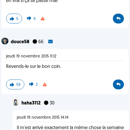
en vrai si ça se passe mal!
5
9
douce58
66
jeudi 19 novembre 2015 11:12
Revends-le sur le bon coin.
59
2
haha3112
30
jeudi 19 novembre 2015 14:14
Il m'est arrivé exactement la même chose la semaine