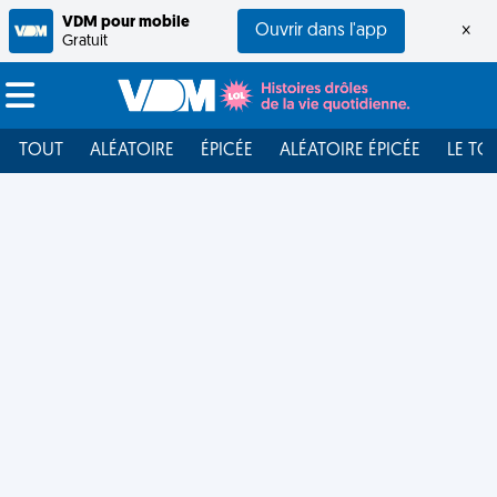
VDM pour mobile
Ouvrir dans l'app
×
Gratuit
TOUT
ALÉATOIRE
ÉPICÉE
ALÉATOIRE ÉPICÉE
LE TO