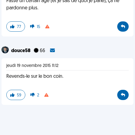
Passé un certain âge (et je sais de quoi je parle), ça ne
pardonne plus.
77
15
douce58
66
jeudi 19 novembre 2015 11:12
Revends-le sur le bon coin.
59
2