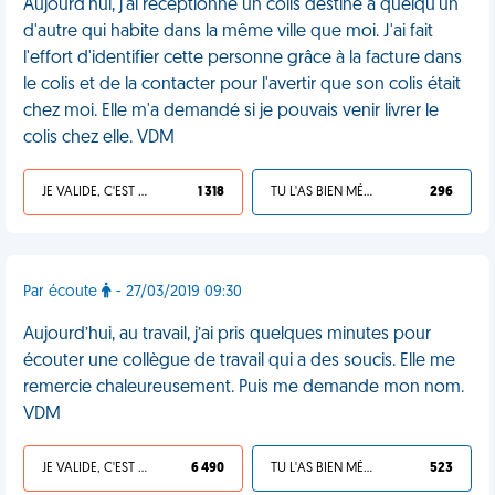
Aujourd'hui, j'ai réceptionné un colis destiné à quelqu'un
d'autre qui habite dans la même ville que moi. J'ai fait
l'effort d'identifier cette personne grâce à la facture dans
le colis et de la contacter pour l'avertir que son colis était
chez moi. Elle m'a demandé si je pouvais venir livrer le
colis chez elle. VDM
JE VALIDE, C'EST UNE VDM
1 318
TU L'AS BIEN MÉRITÉ
296
Par écoute
- 27/03/2019 09:30
Aujourd’hui, au travail, j’ai pris quelques minutes pour
écouter une collègue de travail qui a des soucis. Elle me
remercie chaleureusement. Puis me demande mon nom.
VDM
JE VALIDE, C'EST UNE VDM
6 490
TU L'AS BIEN MÉRITÉ
523