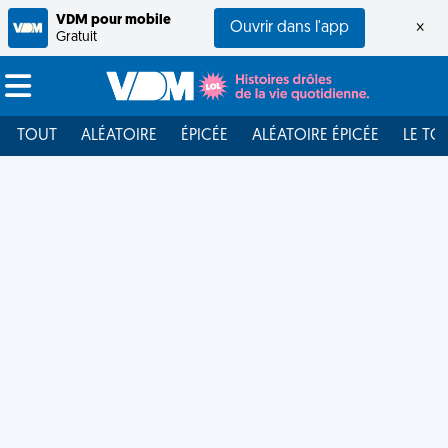
VDM pour mobile
Ouvrir dans l'app
×
Gratuit
TOUT
ALÉATOIRE
ÉPICÉE
ALÉATOIRE ÉPICÉE
LE TO