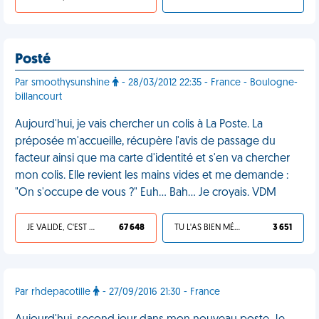
Posté
Par smoothysunshine
- 28/03/2012 22:35 - France - Boulogne-
billancourt
Aujourd'hui, je vais chercher un colis à La Poste. La
préposée m'accueille, récupère l'avis de passage du
facteur ainsi que ma carte d'identité et s'en va chercher
mon colis. Elle revient les mains vides et me demande :
"On s'occupe de vous ?" Euh... Bah... Je croyais. VDM
JE VALIDE, C'EST UNE VDM
67 648
TU L'AS BIEN MÉRITÉ
3 651
Par rhdepacotille
- 27/09/2016 21:30 - France