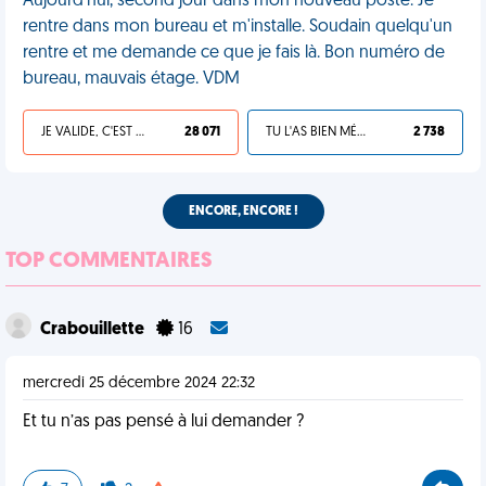
Aujourd'hui, second jour dans mon nouveau poste. Je
rentre dans mon bureau et m'installe. Soudain quelqu'un
rentre et me demande ce que je fais là. Bon numéro de
bureau, mauvais étage. VDM
JE VALIDE, C'EST UNE VDM
28 071
TU L'AS BIEN MÉRITÉ
2 738
ENCORE, ENCORE !
TOP COMMENTAIRES
Crabouillette
16
mercredi 25 décembre 2024 22:32
Et tu n’as pas pensé à lui demander ?