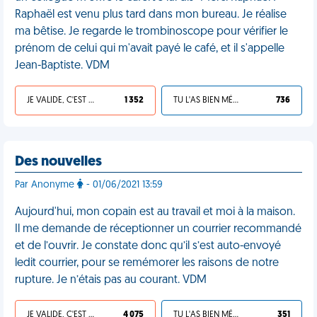
Raphaël est venu plus tard dans mon bureau. Je réalise
ma bêtise. Je regarde le trombinoscope pour vérifier le
prénom de celui qui m'avait payé le café, et il s'appelle
Jean-Baptiste. VDM
JE VALIDE, C'EST UNE VDM
1 352
TU L'AS BIEN MÉRITÉ
736
Des nouvelles
Par Anonyme
- 01/06/2021 13:59
Aujourd'hui, mon copain est au travail et moi à la maison.
Il me demande de réceptionner un courrier recommandé
et de l’ouvrir. Je constate donc qu’il s’est auto-envoyé
ledit courrier, pour se remémorer les raisons de notre
rupture. Je n’étais pas au courant. VDM
JE VALIDE, C'EST UNE VDM
4 075
TU L'AS BIEN MÉRITÉ
351