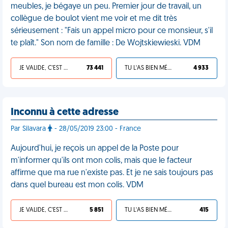
meubles, je bégaye un peu. Premier jour de travail, un
collègue de boulot vient me voir et me dit très
sérieusement : "Fais un appel micro pour ce monsieur, s'il
te plaît." Son nom de famille : De Wojtskiewieski. VDM
JE VALIDE, C'EST UNE VDM
73 441
TU L'AS BIEN MÉRITÉ
4 933
Inconnu à cette adresse
Par Silavara
- 28/05/2019 23:00 - France
Aujourd'hui, je reçois un appel de la Poste pour
m'informer qu'ils ont mon colis, mais que le facteur
affirme que ma rue n'existe pas. Et je ne sais toujours pas
dans quel bureau est mon colis. VDM
JE VALIDE, C'EST UNE VDM
5 851
TU L'AS BIEN MÉRITÉ
415