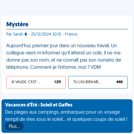
Mystère
Par Sarah
- 25/12/2024 20:15 - France
Aujourd’hui, premier jour dans un nouveau travail. Un
collègue vient m’informer qu’il attend un colis. Il ne me
donne pas son nom, et ne connaît pas son numéro de
téléphone. Comment je l’informe, moi ? VDM
JE VALIDE, C'EST UNE VDM
1 211
TU L'AS BIEN MÉRITÉ
440
Vacances d'Été : Soleil et Gaffes
Des plages aux campings, embarquez pour un voyage
rempli de rires sous le soleil... et quelques coups de soleil !
Plus…