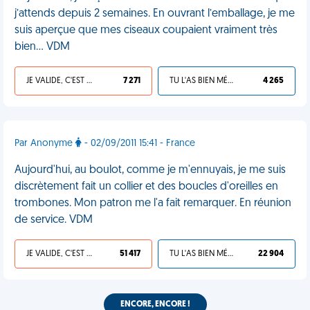
j’attends depuis 2 semaines. En ouvrant l’emballage, je me
suis aperçue que mes ciseaux coupaient vraiment très
bien… VDM
JE VALIDE, C'EST UNE VDM
7 271
TU L'AS BIEN MÉRITÉ
4 265
Par Anonyme
- 02/09/2011 15:41 - France
Aujourd'hui, au boulot, comme je m'ennuyais, je me suis
discrètement fait un collier et des boucles d'oreilles en
trombones. Mon patron me l'a fait remarquer. En réunion
de service. VDM
JE VALIDE, C'EST UNE VDM
51 417
TU L'AS BIEN MÉRITÉ
22 904
ENCORE, ENCORE !