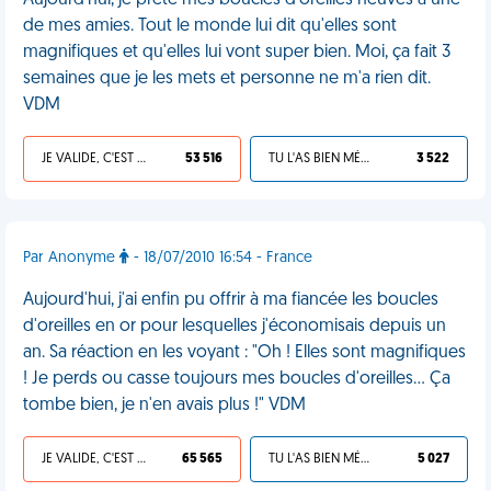
Aujourd'hui, je prête mes boucles d'oreilles neuves à une
de mes amies. Tout le monde lui dit qu'elles sont
magnifiques et qu'elles lui vont super bien. Moi, ça fait 3
semaines que je les mets et personne ne m'a rien dit.
VDM
JE VALIDE, C'EST UNE VDM
53 516
TU L'AS BIEN MÉRITÉ
3 522
Par Anonyme
- 18/07/2010 16:54 - France
Aujourd'hui, j'ai enfin pu offrir à ma fiancée les boucles
d'oreilles en or pour lesquelles j'économisais depuis un
an. Sa réaction en les voyant : "Oh ! Elles sont magnifiques
! Je perds ou casse toujours mes boucles d'oreilles… Ça
tombe bien, je n'en avais plus !" VDM
JE VALIDE, C'EST UNE VDM
65 565
TU L'AS BIEN MÉRITÉ
5 027