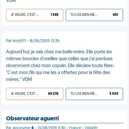
VDM
JE VALIDE, C'EST UNE VDM
1 345
TU L'AS BIEN MÉRITÉ
651
Par kmy971 - 16/06/2009 13:39
Aujourd'hui, je vais chez ma belle-mère. Elle porte les
mêmes boucles d'oreilles que celles que j'ai perdues
récemment chez mon copain. Elle déclare toute fière :
"C'est mon fils qui me les a offertes pour la fête des
mères." VDM
JE VALIDE, C'EST UNE VDM
69 276
TU L'AS BIEN MÉRITÉ
3 534
Observateur aguerri
Par Anonyme
- 13/08/2019 11:30 - France - Ustaritz