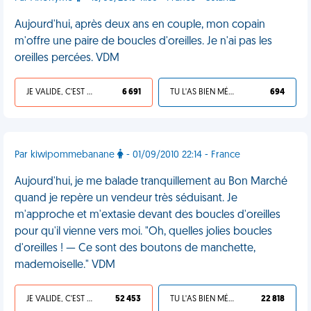
Aujourd'hui, après deux ans en couple, mon copain
m'offre une paire de boucles d'oreilles. Je n'ai pas les
oreilles percées. VDM
JE VALIDE, C'EST UNE VDM
6 691
TU L'AS BIEN MÉRITÉ
694
Par kiwipommebanane
- 01/09/2010 22:14 - France
Aujourd'hui, je me balade tranquillement au Bon Marché
quand je repère un vendeur très séduisant. Je
m'approche et m'extasie devant des boucles d'oreilles
pour qu'il vienne vers moi. "Oh, quelles jolies boucles
d'oreilles ! — Ce sont des boutons de manchette,
mademoiselle." VDM
JE VALIDE, C'EST UNE VDM
52 453
TU L'AS BIEN MÉRITÉ
22 818