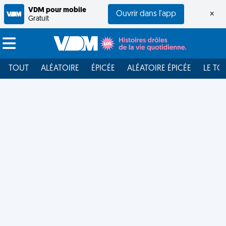
VDM pour mobile
Ouvrir dans l'app
×
Gratuit
TOUT
ALÉATOIRE
ÉPICÉE
ALÉATOIRE ÉPICÉE
LE TO