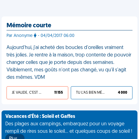
Mémoire courte
Par Anonyme
- 04/04/2017 06:00
Aujourd'hui, j'ai acheté des boucles d'oreilles vraiment
très jolies. Je rentre à la maison, trop contente de pouvoir
changer celles que je porte depuis des semaines.
Visiblement, mes goûts n'ont pas changé, vu qu'il s'agit
des mêmes. VDM
JE VALIDE, C'EST UNE VDM
11 155
TU L'AS BIEN MÉRITÉ
4 000
Vacances d'Été : Soleil et Gaffes
Des plages aux campings, embarquez pour un voyage
rempli de rires sous le soleil... et quelques coups de soleil !