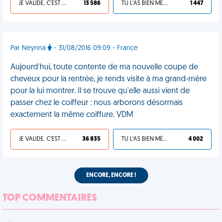
JE VALIDE, C'EST UNE VDM
13 586
TU L'AS BIEN MÉRITÉ
1 447
Par Neynna
- 31/08/2016 09:09 - France
Aujourd'hui, toute contente de ma nouvelle coupe de
cheveux pour la rentrée, je rends visite à ma grand-mère
pour la lui montrer. Il se trouve qu'elle aussi vient de
passer chez le coiffeur : nous arborons désormais
exactement la même coiffure. VDM
JE VALIDE, C'EST UNE VDM
36 835
TU L'AS BIEN MÉRITÉ
4 002
ENCORE, ENCORE !
TOP COMMENTAIRES