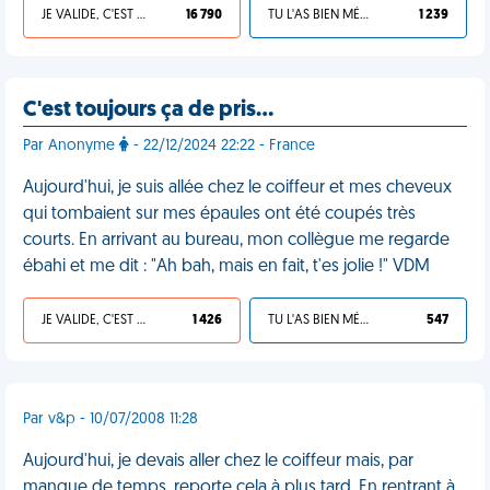
JE VALIDE, C'EST UNE VDM
16 790
TU L'AS BIEN MÉRITÉ
1 239
C'est toujours ça de pris…
Par Anonyme
- 22/12/2024 22:22 - France
Aujourd'hui, je suis allée chez le coiffeur et mes cheveux
qui tombaient sur mes épaules ont été coupés très
courts. En arrivant au bureau, mon collègue me regarde
ébahi et me dit : "Ah bah, mais en fait, t'es jolie !" VDM
JE VALIDE, C'EST UNE VDM
1 426
TU L'AS BIEN MÉRITÉ
547
Par v&p - 10/07/2008 11:28
Aujourd'hui, je devais aller chez le coiffeur mais, par
manque de temps, reporte cela à plus tard. En rentrant à