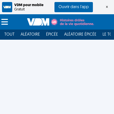
VDM pour mobile
Ouvrir dans l'app
×
Gratuit
TOUT
ALÉATOIRE
ÉPICÉE
ALÉATOIRE ÉPICÉE
LE TO