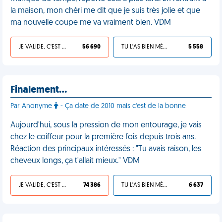
la maison, mon chéri me dit que je suis très jolie et que
ma nouvelle coupe me va vraiment bien. VDM
JE VALIDE, C'EST UNE VDM
56 690
TU L'AS BIEN MÉRITÉ
5 558
Finalement…
Par Anonyme
- Ça date de 2010 mais c'est de la bonne
Aujourd'hui, sous la pression de mon entourage, je vais
chez le coiffeur pour la première fois depuis trois ans.
Réaction des principaux intéressés : "Tu avais raison, les
cheveux longs, ça t'allait mieux." VDM
JE VALIDE, C'EST UNE VDM
74 386
TU L'AS BIEN MÉRITÉ
6 637