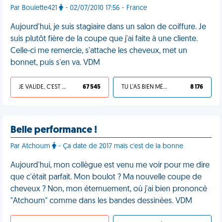
Par Boulette421
- 02/07/2010 17:56 - France
Aujourd'hui, je suis stagiaire dans un salon de coiffure. Je
suis plutôt fière de la coupe que j'ai faite à une cliente.
Celle-ci me remercie, s'attache les cheveux, met un
bonnet, puis s'en va. VDM
JE VALIDE, C'EST UNE VDM
67 545
TU L'AS BIEN MÉRITÉ
8 176
Belle performance !
Par Atchoum
- Ça date de 2017 mais c'est de la bonne
Aujourd'hui, mon collègue est venu me voir pour me dire
que c'était parfait. Mon boulot ? Ma nouvelle coupe de
cheveux ? Non, mon éternuement, où j'ai bien prononcé
"Atchoum" comme dans les bandes dessinées. VDM