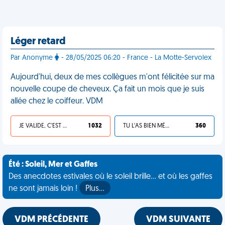
Léger retard
Par Anonyme
- 28/05/2025 06:20 - France - La Motte-Servolex
Aujourd'hui, deux de mes collègues m'ont félicitée sur ma
nouvelle coupe de cheveux. Ça fait un mois que je suis
allée chez le coiffeur. VDM
JE VALIDE, C'EST UNE VDM
1 032
TU L'AS BIEN MÉRITÉ
360
Été : Soleil, Mer et Gaffes
Des anecdotes estivales où le soleil brille... et où les gaffes
ne sont jamais loin !
Plus…
VDM PRÉCÉDENTE
VDM SUIVANTE