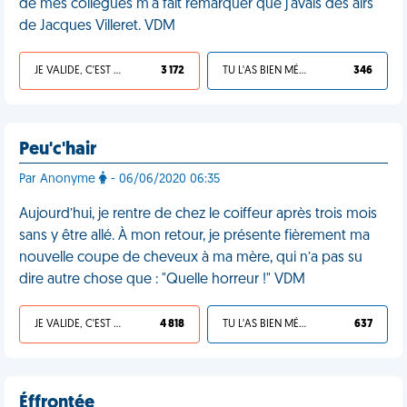
de mes collègues m'a fait remarquer que j'avais des airs
de Jacques Villeret. VDM
JE VALIDE, C'EST UNE VDM
3 172
TU L'AS BIEN MÉRITÉ
346
Peu'c'hair
Par Anonyme
- 06/06/2020 06:35
Aujourd’hui, je rentre de chez le coiffeur après trois mois
sans y être allé. À mon retour, je présente fièrement ma
nouvelle coupe de cheveux à ma mère, qui n’a pas su
dire autre chose que : "Quelle horreur !" VDM
JE VALIDE, C'EST UNE VDM
4 818
TU L'AS BIEN MÉRITÉ
637
Éffrontée