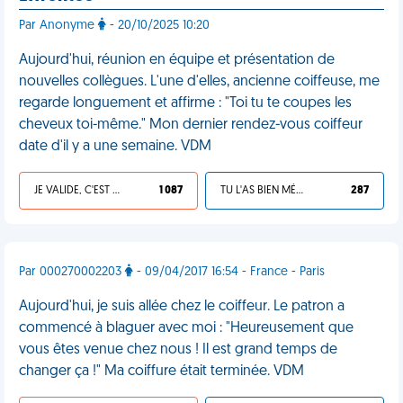
Par Anonyme
- 20/10/2025 10:20
Aujourd'hui, réunion en équipe et présentation de
nouvelles collègues. L'une d'elles, ancienne coiffeuse, me
regarde longuement et affirme : "Toi tu te coupes les
cheveux toi-même." Mon dernier rendez-vous coiffeur
date d'il y a une semaine. VDM
JE VALIDE, C'EST UNE VDM
1 087
TU L'AS BIEN MÉRITÉ
287
Par 000270002203
- 09/04/2017 16:54 - France - Paris
Aujourd'hui, je suis allée chez le coiffeur. Le patron a
commencé à blaguer avec moi : "Heureusement que
vous êtes venue chez nous ! Il est grand temps de
changer ça !" Ma coiffure était terminée. VDM