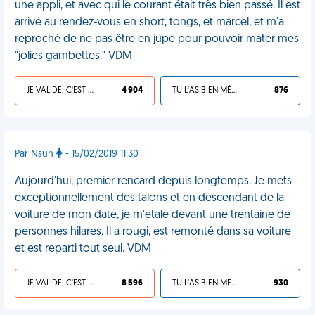
une appli, et avec qui le courant était très bien passé. Il est
arrivé au rendez-vous en short, tongs, et marcel, et m'a
reproché de ne pas être en jupe pour pouvoir mater mes
"jolies gambettes." VDM
JE VALIDE, C'EST UNE VDM
4 904
TU L'AS BIEN MÉRITÉ
876
Par Nsun
- 15/02/2019 11:30
Aujourd'hui, premier rencard depuis longtemps. Je mets
exceptionnellement des talons et en descendant de la
voiture de mon date, je m'étale devant une trentaine de
personnes hilares. Il a rougi, est remonté dans sa voiture
et est reparti tout seul. VDM
JE VALIDE, C'EST UNE VDM
8 596
TU L'AS BIEN MÉRITÉ
930