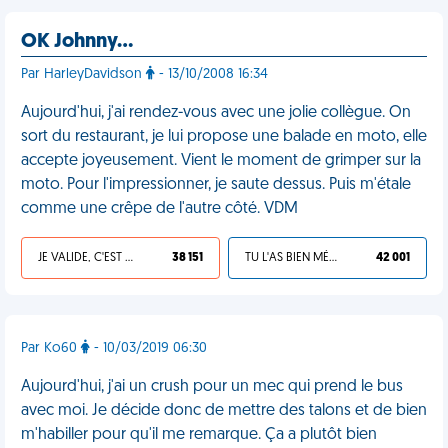
OK Johnny…
Par HarleyDavidson
- 13/10/2008 16:34
Aujourd'hui, j'ai rendez-vous avec une jolie collègue. On
sort du restaurant, je lui propose une balade en moto, elle
accepte joyeusement. Vient le moment de grimper sur la
moto. Pour l'impressionner, je saute dessus. Puis m'étale
comme une crêpe de l'autre côté. VDM
JE VALIDE, C'EST UNE VDM
38 151
TU L'AS BIEN MÉRITÉ
42 001
Par Ko60
- 10/03/2019 06:30
Aujourd'hui, j'ai un crush pour un mec qui prend le bus
avec moi. Je décide donc de mettre des talons et de bien
m'habiller pour qu'il me remarque. Ça a plutôt bien