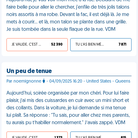
Aujourd'hui, je vais voir mon mec à la fac. Décidant de me
faire belle pour aller le chercher, j'enfile de très jolis talons
noirs assortis à ma robe. Devant la fac, il est déjà là. Je me
mets à courir... et là, mon talon se plante dans une grille.
Je suis tombée dans la seule flaque de la rue. VDM
JE VALIDE, C'EST UNE VDM
52 390
TU L'AS BIEN MÉRITÉ
7 871
Un peu de tenue
Par noemignonne
- 04/09/2025 16:20 - United States - Queens
Aujourd'hui, soirée organisée par mon chéri. Pour lui faire
plaisir, j’ai mis des cuissardes en cuir avec un mini short et
des collants. Dans la voiture, je lui demande si ma tenue
lui plaît. Sa réponse : "Tu sais, pour aller chez mes parents,
tu aurais pu t’habiller normalement." J’avais zappé. VDM