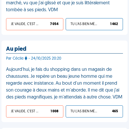
marché, vu que j'ai glissé et que je suis littéralement
tombée à ses pieds. VDM
JE VALIDE, C'EST UNE VDM
7 054
TU L'AS BIEN MÉRITÉ
1 462
Au pied
Par Cécile
- 24/10/2025 20:20
Aujourd'hui, je fais du shopping dans un magasin de
chaussures. Je repère un beau jeune homme qui me
regarde avec insistance. Au bout d'un moment il prend
son courage à deux mains et m'aborde. Il me dit que j'ai
des pieds magnifiques. je m'attendais à autre chose. VDM
JE VALIDE, C'EST UNE VDM
1 008
TU L'AS BIEN MÉRITÉ
465