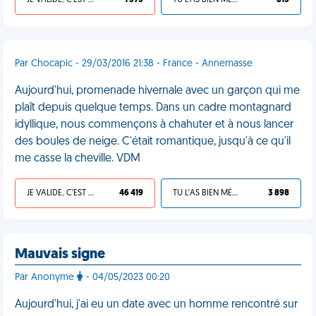
JE VALIDE, C'EST UNE VDM
1 373
TU L'AS BIEN MÉRITÉ
815
Par Chocapic - 29/03/2016 21:38 - France - Annemasse
Aujourd'hui, promenade hivernale avec un garçon qui me
plaît depuis quelque temps. Dans un cadre montagnard
idyllique, nous commençons à chahuter et à nous lancer
des boules de neige. C'était romantique, jusqu'à ce qu'il
me casse la cheville. VDM
JE VALIDE, C'EST UNE VDM
46 419
TU L'AS BIEN MÉRITÉ
3 898
Mauvais signe
Par Anonyme
- 04/05/2023 00:20
Aujourd'hui, j'ai eu un date avec un homme rencontré sur