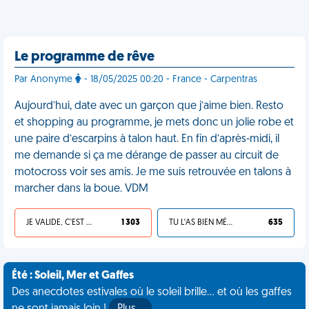
Le programme de rêve
Par Anonyme
- 18/05/2025 00:20 - France - Carpentras
Aujourd’hui, date avec un garçon que j’aime bien. Resto
et shopping au programme, je mets donc un jolie robe et
une paire d’escarpins à talon haut. En fin d’après-midi, il
me demande si ça me dérange de passer au circuit de
motocross voir ses amis. Je me suis retrouvée en talons à
marcher dans la boue. VDM
JE VALIDE, C'EST UNE VDM
1 303
TU L'AS BIEN MÉRITÉ
635
Été : Soleil, Mer et Gaffes
Des anecdotes estivales où le soleil brille... et où les gaffes