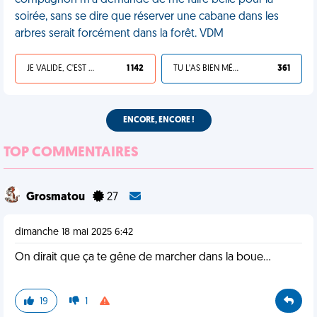
compagnon m'a demandé de me faire belle pour la
soirée, sans se dire que réserver une cabane dans les
arbres serait forcément dans la forêt. VDM
JE VALIDE, C'EST UNE VDM
1 142
TU L'AS BIEN MÉRITÉ
361
ENCORE, ENCORE !
TOP COMMENTAIRES
Grosmatou
27
dimanche 18 mai 2025 6:42
On dirait que ça te gêne de marcher dans la boue...
19
1