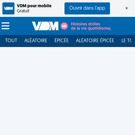
VDM pour mobile
Ouvrir dans l'app
×
Gratuit
TOUT
ALÉATOIRE
ÉPICÉE
ALÉATOIRE ÉPICÉE
LE TO