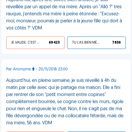
Aujourd'hui, après une soirée bien arrosée, je suis
réveillée par un appel de ma mère. Après un "Allô ?" très
rauque, j'entends ma mère à peine étonnée : "Excusez-
moi, monsieur, pourrais-je parler à la jeune fille qui dort à
vos côtés ?" VDM
JE VALIDE, C'EST UNE VDM
69 423
TU L'AS BIEN MÉRITÉ
7 836
Par Anonyme
- 20/11/2018 23:00
Aujourd'hui, en pleine semaine, je suis réveillé à 4h du
matin par celle avec qui je partage ma maison. Elle a fini
par rentrer de son "petit moment entre copines"
complètement bourrée, se cogne contre les murs, rigole
pour rien et engueule le chat. Non, il ne s'agit pas de ma
fille dévergondée ou de ma collocataire fêtarde, mais de
ma mère, 56 ans. VDM