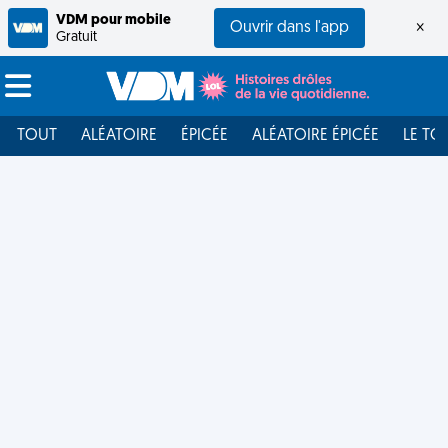
VDM pour mobile
Ouvrir dans l'app
×
Gratuit
TOUT
ALÉATOIRE
ÉPICÉE
ALÉATOIRE ÉPICÉE
LE TO