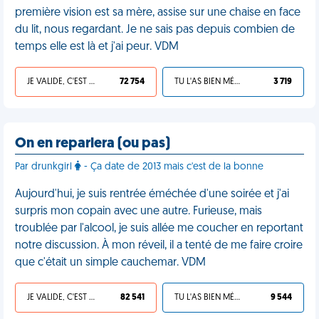
première vision est sa mère, assise sur une chaise en face
du lit, nous regardant. Je ne sais pas depuis combien de
temps elle est là et j'ai peur. VDM
JE VALIDE, C'EST UNE VDM
72 754
TU L'AS BIEN MÉRITÉ
3 719
On en reparlera (ou pas)
Par drunkgirl
- Ça date de 2013 mais c'est de la bonne
Aujourd'hui, je suis rentrée éméchée d'une soirée et j'ai
surpris mon copain avec une autre. Furieuse, mais
troublée par l'alcool, je suis allée me coucher en reportant
notre discussion. À mon réveil, il a tenté de me faire croire
que c'était un simple cauchemar. VDM
JE VALIDE, C'EST UNE VDM
82 541
TU L'AS BIEN MÉRITÉ
9 544