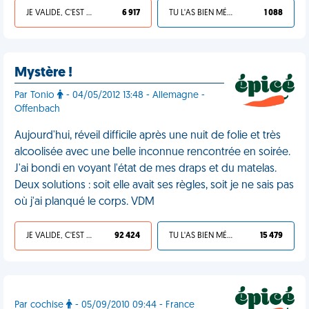
JE VALIDE, C'EST UNE VDM
6 917
TU L'AS BIEN MÉRITÉ
1 088
Mystère !
Par Tonio
- 04/05/2012 13:48 - Allemagne -
Offenbach
Aujourd'hui, réveil difficile après une nuit de folie et très
alcoolisée avec une belle inconnue rencontrée en soirée.
J'ai bondi en voyant l'état de mes draps et du matelas.
Deux solutions : soit elle avait ses règles, soit je ne sais pas
où j'ai planqué le corps. VDM
JE VALIDE, C'EST UNE VDM
92 424
TU L'AS BIEN MÉRITÉ
15 479
Par cochise
- 05/09/2010 09:44 - France