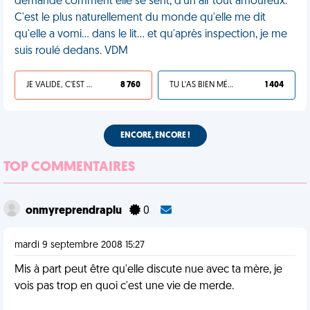
demande comment elle se sent, d'un air tout amoureux.
C'est le plus naturellement du monde qu'elle me dit
qu'elle a vomi… dans le lit… et qu'après inspection, je me
suis roulé dedans. VDM
JE VALIDE, C'EST UNE VDM
8 760
TU L'AS BIEN MÉRITÉ
1 404
ENCORE, ENCORE !
TOP COMMENTAIRES
onmyreprendraplu
0
mardi 9 septembre 2008 15:27
Mis à part peut être qu'elle discute nue avec ta mère, je
vois pas trop en quoi c'est une vie de merde.