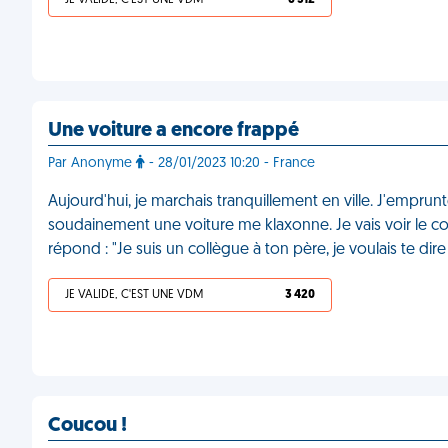
JE VALIDE, C'EST UNE VDM
6 312
Une voiture a encore frappé
Par Anonyme
- 28/01/2023 10:20 - France
Aujourd'hui, je marchais tranquillement en ville. J'empr
soudainement une voiture me klaxonne. Je vais voir le cond
répond : "Je suis un collègue à ton père, je voulais te d
JE VALIDE, C'EST UNE VDM
3 420
Coucou !