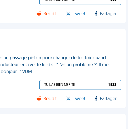
TU L'AS BIEN MÉRITÉ
906
Reddit
Tweet
Partager
unte un passage piéton pour changer de trottoir quand
ucteur, énervé. Je lui dis : "T'as un problème ?" Il me
ire bonjour…" VDM
TU L'AS BIEN MÉRITÉ
1 822
Reddit
Tweet
Partager