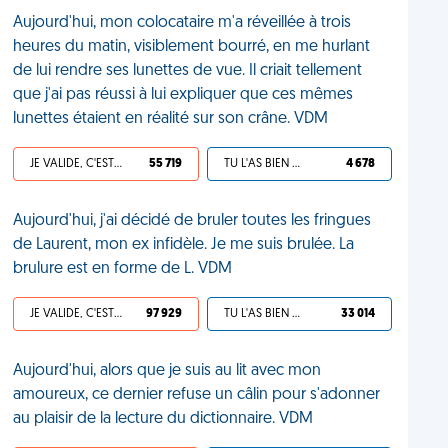
Aujourd'hui, mon colocataire m'a réveillée à trois
heures du matin, visiblement bourré, en me hurlant
de lui rendre ses lunettes de vue. Il criait tellement
que j'ai pas réussi à lui expliquer que ces mêmes
lunettes étaient en réalité sur son crâne. VDM
JE VALIDE, C'EST UNE VDM
55 719
TU L'AS BIEN MÉRITÉ
4 678
Aujourd'hui, j'ai décidé de bruler toutes les fringues
de Laurent, mon ex infidèle. Je me suis brulée. La
brulure est en forme de L. VDM
JE VALIDE, C'EST UNE VDM
97 929
TU L'AS BIEN MÉRITÉ
33 014
Aujourd'hui, alors que je suis au lit avec mon
amoureux, ce dernier refuse un câlin pour s'adonner
au plaisir de la lecture du dictionnaire. VDM