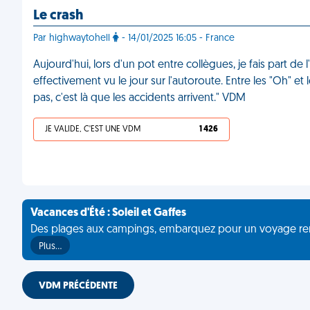
Le crash
Par highwaytohell
- 14/01/2025 16:05 - France
Aujourd'hui, lors d'un pot entre collègues, je fais part de l
effectivement vu le jour sur l'autoroute. Entre les "Oh" et
pas, c'est là que les accidents arrivent." VDM
JE VALIDE, C'EST UNE VDM
1 426
Vacances d'Été : Soleil et Gaffes
Des plages aux campings, embarquez pour un voyage rempli 
Plus…
VDM PRÉCÉDENTE