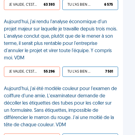
JE VALIDE, C'EST UNE VDM
63 393
TU L'AS BIEN MÉRITÉ
6 575
Aujourd'hui, j'ai rendu l'analyse économique d'un
projet majeur sur laquelle je travaille depuis trois mois.
L'analyse conclut que, plutôt que de le mener à son
terme, il serait plus rentable pour l'entreprise
d'annuler le projet et virer toute l'équipe. Y compris
moi. VDM
JE VALIDE, C'EST UNE VDM
55 296
TU L'AS BIEN MÉRITÉ
7 501
Aujourd'hui, j'ai été modèle couleur pour l'examen de
coiffure d'une amie. L'examinateur demande de
décoller les étiquettes des tubes pour les coller sur
un formulaire. Sans étiquettes, impossible de
différencier le marron du rouge. J'ai une moitié de la
tête de chaque couleur. VDM