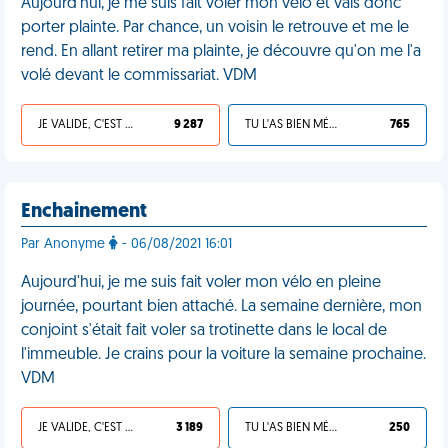
Aujourd'hui, je me suis fait voler mon vélo et vais donc
porter plainte. Par chance, un voisin le retrouve et me le
rend. En allant retirer ma plainte, je découvre qu'on me l'a
volé devant le commissariat. VDM
JE VALIDE, C'EST UNE VDM
9 287
TU L'AS BIEN MÉRITÉ
765
Enchainement
Par Anonyme
- 06/08/2021 16:01
Aujourd'hui, je me suis fait voler mon vélo en pleine
journée, pourtant bien attaché. La semaine dernière, mon
conjoint s'était fait voler sa trotinette dans le local de
l'immeuble. Je crains pour la voiture la semaine prochaine.
VDM
JE VALIDE, C'EST UNE VDM
3 189
TU L'AS BIEN MÉRITÉ
250