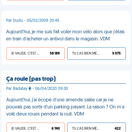
Par Dudu - 05/02/2009 20:45
Aujourd'hui, je me suis fait voler mon vélo alors que j'étais
en train d'acheter un antivol dans le magasin. VDM
JE VALIDE, C'EST UNE VDM
58 189
TU L'AS BIEN MÉRITÉ
5 075
Ça roule (pas trop)
Par Badatay
- 06/04/2020 09:30
Aujourd'hui, j'ai écopé d'une amende salée car je ne
pouvais pas sortir d'un parking payant. La raison ? On m'a
volé deux roues pendant la nuit. VDM
JE VALIDE, C'EST UNE VDM
6 740
TU L'AS BIEN MÉRITÉ
422