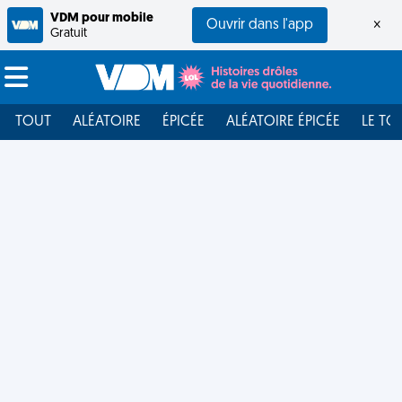
VDM pour mobile
Ouvrir dans l'app
×
Gratuit
TOUT
ALÉATOIRE
ÉPICÉE
ALÉATOIRE ÉPICÉE
LE TO