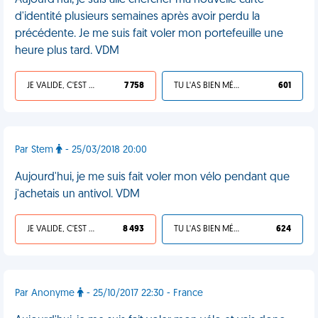
Aujourd'hui, je suis allé chercher ma nouvelle carte
d'identité plusieurs semaines après avoir perdu la
précédente. Je me suis fait voler mon portefeuille une
heure plus tard. VDM
JE VALIDE, C'EST UNE VDM
7 758
TU L'AS BIEN MÉRITÉ
601
Par Stem
- 25/03/2018 20:00
Aujourd'hui, je me suis fait voler mon vélo pendant que
j'achetais un antivol. VDM
JE VALIDE, C'EST UNE VDM
8 493
TU L'AS BIEN MÉRITÉ
624
Par Anonyme
- 25/10/2017 22:30 - France