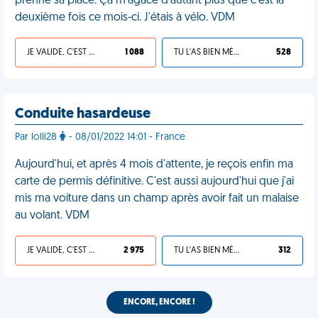
prenne sa place. Ça m'agace d'autant plus que c'est la
deuxième fois ce mois-ci. J'étais à vélo. VDM
JE VALIDE, C'EST UNE VDM
1 088
TU L'AS BIEN MÉRITÉ
528
Conduite hasardeuse
Par lolli28
- 08/01/2022 14:01 - France
Aujourd'hui, et après 4 mois d'attente, je reçois enfin ma
carte de permis définitive. C'est aussi aujourd'hui que j'ai
mis ma voiture dans un champ après avoir fait un malaise
au volant. VDM
JE VALIDE, C'EST UNE VDM
2 975
TU L'AS BIEN MÉRITÉ
312
ENCORE, ENCORE !