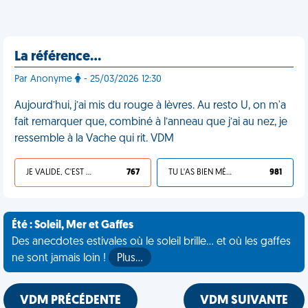
La référence…
Par Anonyme
- 25/03/2026 12:30
Aujourd’hui, j’ai mis du rouge à lèvres. Au resto U, on m'a
fait remarquer que, combiné à l’anneau que j’ai au nez, je
ressemble à la Vache qui rit. VDM
JE VALIDE, C'EST UNE VDM
767
TU L'AS BIEN MÉRITÉ
981
Été : Soleil, Mer et Gaffes
Des anecdotes estivales où le soleil brille... et où les gaffes
ne sont jamais loin !
Plus…
VDM PRÉCÉDENTE
VDM SUIVANTE