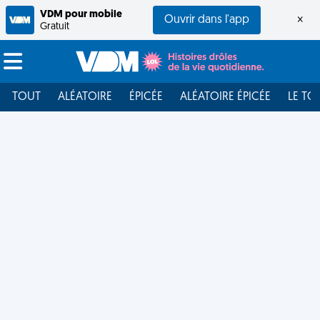
VDM pour mobile
Ouvrir dans l'app
×
Gratuit
TOUT
ALÉATOIRE
ÉPICÉE
ALÉATOIRE ÉPICÉE
LE TO