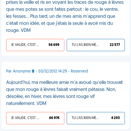
prises la veille et ris en voyant les traces de rouge à lèvres
que mes potes se sont faites partout : le cou, le ventre,
les fesses... Plus tard, un de mes amis m'apprend que
c'était mon idée, et que j'étais la seule à avoir mis du
rouge. VDM
JE VALIDE, C'EST UNE VDM
56 699
TU L'AS BIEN MÉRITÉ
22 577
Par Anonyme
- 03/12/2012 14:29 - Reserved
Aujourd'hui, ma meilleure amie m'a avoué qu'elle trouvait
que mon rouge à lèvres faisait vraiment pétasse. Non,
désolée, en hiver, mes lèvres sont rouge vif
naturellement. VDM
JE VALIDE, C'EST UNE VDM
66 974
TU L'AS BIEN MÉRITÉ
4 293