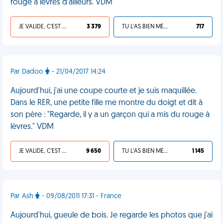
rouge à lèvres d’ailleurs. VDM
JE VALIDE, C'EST UNE VDM
3 379
TU L'AS BIEN MÉRITÉ
717
Par Dadoo
- 21/04/2017 14:24
Aujourd'hui, j'ai une coupe courte et je suis maquillée.
Dans le RER, une petite fille me montre du doigt et dit à
son père : "Regarde, il y a un garçon qui a mis du rouge à
lèvres." VDM
JE VALIDE, C'EST UNE VDM
9 650
TU L'AS BIEN MÉRITÉ
1 145
Par Ash
- 09/08/2011 17:31 - France
Aujourd'hui, gueule de bois. Je regarde les photos que j'ai