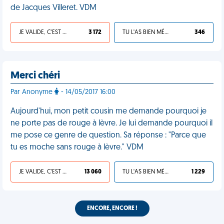
de Jacques Villeret. VDM
JE VALIDE, C'EST UNE VDM
3 172
TU L'AS BIEN MÉRITÉ
346
Merci chéri
Par Anonyme
- 14/05/2017 16:00
Aujourd'hui, mon petit cousin me demande pourquoi je
ne porte pas de rouge à lèvre. Je lui demande pourquoi il
me pose ce genre de question. Sa réponse : "Parce que
tu es moche sans rouge à lèvre." VDM
JE VALIDE, C'EST UNE VDM
13 060
TU L'AS BIEN MÉRITÉ
1 229
ENCORE, ENCORE !