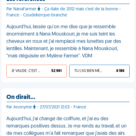
Par NanaFarmer
- Ça date de 2012 mais c'est de la bonne -
France - Coudekerque-branche
Aujourd'hui, lassée qu'on me dise que je ressemble
énormément à Nana Mouskouri, je me suis teint les
cheveux en roux et j'ai remplacé mes lunettes par des
lentilles. Maintenant, je ressemble à Nana Mouskouri,
"mais déguisée en Mylène Farmer". VDM
JE VALIDE, C'EST UNE VDM
52 961
TU L'AS BIEN MÉRITÉ
6 186
On dirait…
Par Anonyme
- 27/07/2021 12:03 - France
Aujourd'hui, j'ai changé de coiffure, et j'ai eu des
remarques positives dessus. Je me rends au travail, et un
de mes collègues m'a fait remarquer que j'avais des airs