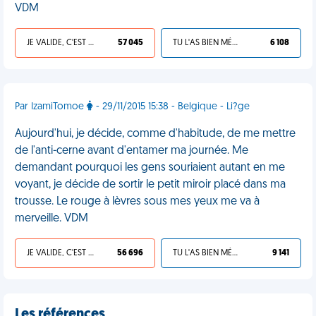
VDM
JE VALIDE, C'EST UNE VDM
57 045
TU L'AS BIEN MÉRITÉ
6 108
Par IzamiTomoe
- 29/11/2015 15:38 - Belgique - Li?ge
Aujourd'hui, je décide, comme d'habitude, de me mettre
de l'anti-cerne avant d'entamer ma journée. Me
demandant pourquoi les gens souriaient autant en me
voyant, je décide de sortir le petit miroir placé dans ma
trousse. Le rouge à lèvres sous mes yeux me va à
merveille. VDM
JE VALIDE, C'EST UNE VDM
56 696
TU L'AS BIEN MÉRITÉ
9 141
Les références