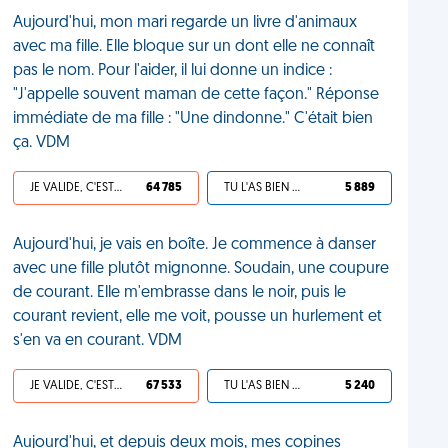
Aujourd'hui, mon mari regarde un livre d'animaux
avec ma fille. Elle bloque sur un dont elle ne connaît
pas le nom. Pour l'aider, il lui donne un indice :
"J'appelle souvent maman de cette façon." Réponse
immédiate de ma fille : "Une dindonne." C'était bien
ça. VDM
JE VALIDE, C'EST UNE VDM
64 785
TU L'AS BIEN MÉRITÉ
5 889
Aujourd'hui, je vais en boîte. Je commence à danser
avec une fille plutôt mignonne. Soudain, une coupure
de courant. Elle m'embrasse dans le noir, puis le
courant revient, elle me voit, pousse un hurlement et
s'en va en courant. VDM
JE VALIDE, C'EST UNE VDM
67 533
TU L'AS BIEN MÉRITÉ
5 240
Aujourd'hui, et depuis deux mois, mes copines