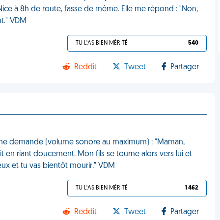
 Nice à 8h de route, fasse de même. Elle me répond : "Non,
ent." VDM
TU L'AS BIEN MÉRITÉ
540
Reddit
Tweet
Partager
ils me demande (volume sonore au maximum) : "Maman,
en riant doucement. Mon fils se tourne alors vers lui et
ieux et tu vas bientôt mourir." VDM
TU L'AS BIEN MÉRITÉ
1 462
Reddit
Tweet
Partager