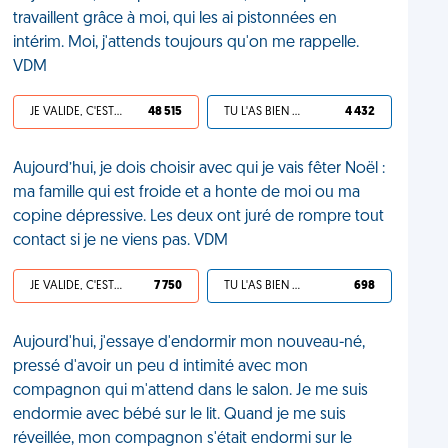
travaillent grâce à moi, qui les ai pistonnées en
intérim. Moi, j'attends toujours qu'on me rappelle.
VDM
JE VALIDE, C'EST UNE VDM
48 515
TU L'AS BIEN MÉRITÉ
4 432
Aujourd’hui, je dois choisir avec qui je vais fêter Noël :
ma famille qui est froide et a honte de moi ou ma
copine dépressive. Les deux ont juré de rompre tout
contact si je ne viens pas. VDM
JE VALIDE, C'EST UNE VDM
7 750
TU L'AS BIEN MÉRITÉ
698
Aujourd'hui, j'essaye d'endormir mon nouveau-né,
pressé d'avoir un peu d intimité avec mon
compagnon qui m'attend dans le salon. Je me suis
endormie avec bébé sur le lit. Quand je me suis
réveillée, mon compagnon s'était endormi sur le